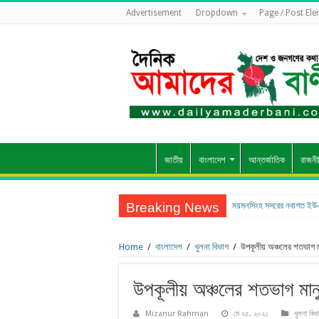
Advertisement
Dropdown
Page / Post El
জাতীয়
বাংলাদেশ
আন্তর্জাতিক
রাজনী
Breaking News
ময়মনসিংহ সদরের নবাগত ইউ
Home
/
বাংলাদেশ
/
খুলনা বিভাগ
/
উপকূলীয় অঞ্চলের শতভাগ মা
উপকূলীয় অঞ্চলের শতভাগ মানুষ
Mizanur Rahman
মে ২৫, ২০২১
খুলনা বিভ