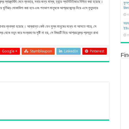
স্বাস্থ্যবিধি মেনে ব্যবহার, সবার জন্য মাস্ক, হ্যান্ড স্যানিটাইজার নিশ্চিত করা হয়েছে।
ফুলপ
রিফ
ঘূর্ণিঝড় মোকাবিলা করা হবে এবং শতভাগ মানুষকে আশ্রয়কেন্দ্রে নিয়ে এসে মৃত্যুহার
মা
ময়মন
 ব্যবস্থা হয়েছে। আক্রান্ত কেউ যেন সুস্থ মানুষের মধ্যে না আসতে পারে, সে
ইউ
থেকে নতুন করে সংক্রমণের সৃষ্টি না হয়, সে বিষয়টি নিয়ে আশ্রয়কেন্দ্র প্রস্তুত রাখা
মা
Google +
Stumbleupon
LinkedIn
Pinterest
Fi