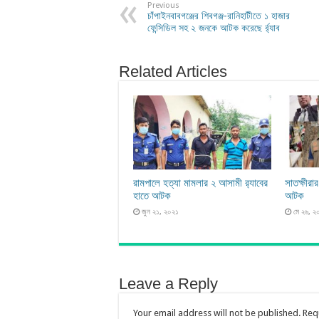
Previous
চাঁপাইনবাবগঞ্জের শিবগঞ্জ-রানিহাটীতে ১ হাজার
ফেন্সিডিল সহ ২ জনকে আটক করেছে র্র্যাব
Related Articles
রামপালে হত্যা মামলার ২ আসামী র‍্যাবের
সাতক্ষীর
হাতে আটক
আটক
জুন ২১, ২০২১
মে ২৬, ২
Leave a Reply
Your email address will not be published.
Req