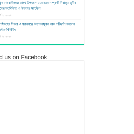
ুরে সাংবাদিকদের সাথে উপজেলা চেয়ারম্যান প্রার্থী সিরাজুম মুনীর
াতের মতবিনিময় ও ইফতার মাহফিল
র্চ ৭, ২০২৬
সিংহের সিরতা ও পরানগঞ্জে উন্নয়নমূলক কাজ পরিদর্শন করলেন
এনও-পিআইও
র্চ ৬, ২০২৬
nd us on Facebook