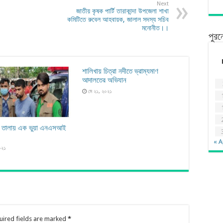
Next
জাতীয় কৃষক পার্টি তারাকান্দা উপজেলা শাখা
কমিটিতে রুবেল আহবায়ক, জালাল সদস্য সচিব
মনোনীত।।
পুরন
শালিখায় চিত্রা নদীতে ভ্রাম্যমাণ
আদালতের অভিযান
মে ২১, ২০২১
ার তালায় এক ভুয়া এনএসআই
« A
০২১
uired fields are marked
*