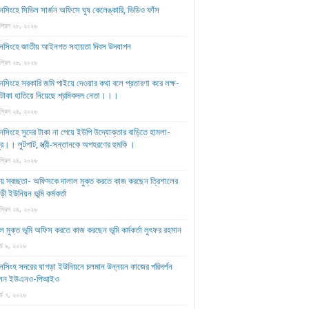
সিংহে সিভিল সার্জন অফিসে ঘুষ কেলেঙ্কারি, ভিডিও ফাঁস
প্রিল ২৮, ২০২৬
নসিংহে জাতীয় আইনগত সহায়তা দিবস উদযাপন
প্রিল ২৮, ২০২৬
সিংহে সরকারি জমি পাইয়ে দেওয়ার কথা বলে প্রতারণা করে লক্ষ-
ষ টাকা হাতিয়ে নিয়েছে শ্রমিকদল নেতা।।।
প্রিল ২৪, ২০২৬
সিংহে সুদের টাকা না পেয়ে ইউপি উদ্যোক্তার বাড়িতে হামলা-
ুর।। লুটপাট, স্ত্রী‌-সন্তানকে অপহরণের হুমকি ।
প্রিল ২৪, ২০২৬
য় স্বচ্ছতা- অফিসকে দালাল মুক্ত করতে কাজ করছেন ত্রিশালের
ড়ী ইউনিয়ন ভূমি কর্মকর্তা
প্রিল ২৪, ২০২৬
ল মুক্ত ভূমি অফিস করতে কাজ করছেন ভূমি কর্মকর্তা লুৎফর রহমান
র্চ ৯, ২০২৬
নসিংহ সদরের ঘাগড়া ইউনিয়নে চলমান উন্নয়ন কাজের পরিদর্শন
েন ইউএনও-পিআইও
র্চ ৭, ২০২৬