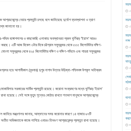
ময়মন
এ
ময়ম
আশ্রয়কেন্দ্রে নেয়ার প্রস্তুতি চলছে বলে জানিয়েছে দুর্যোগ ব্যবস্থাপনা ও ত্রাণ
 এ তথ্য জানানো হয়।
এ
ময়মন
পশ্চিম বঙ্গোপসাগর ও কাছাকাছি এলাকায় অবস্থানরত প্রবল ঘূর্ণিঝড় ‘ইয়াস’ আরও
লক্
 করছে। এটি আজ বিকেল ৩টার দিকে চট্টগ্রাম সমুদ্রবন্দর থেকে ৫৫৫ কিলোমিটার দক্ষিণ-
এ
, মোংলা সমুদ্রবন্দর থেকে ৪২৫ কিলোমিটার দক্ষিণ ও দক্ষিণ-পশ্চিমে এবং পায়রা সমুদ্রবন্দর
ময়মন
ভাংচ
এ
গ্রসর হয়ে আগামীকাল (বুধবার) দুপুর নাগাদ উত্তর উড়িষ্যা-পশ্চিমবঙ্গ উপকূল অতিক্রম
সেবা
মঠবা
াস’ মোকাবিলায় সরকারের সার্বিক প্রস্তুতি রয়েছে। করোনা সংক্রমণের মধ্যে ঘূর্ণিঝড় ‘ইয়াস’
এ
ুত রাখা হয়েছে। সেই সঙ্গে মৃত্যু শূন্যের কোঠায় রাখতে শতভাগ মানুষকে আশ্রয়কেন্দ্রে
দালা
মা
ময়ম
হয়েছিল জানিয়ে মন্ত্রণালয় জানায়, আম্ফানের সময় করোনার কারণে ১৪ হাজার ৬৭টি
করল
 অতীত অভিজ্ঞতাকে কাজে লাগিয়ে এবারও তিনগুণ আশ্রয়কেন্দ্র প্রস্তুত রাখা হয়েছে।
মা