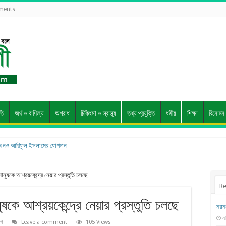
ements
তি
অর্থ ও বাণিজ্য
অপরাধ
চিকিৎসা ও স্বাস্থ্য
তথ্য প্রযুক্তি
ধর্মীয়
শিক্ষা
বিনোদন
এনও আরিফুল ইসলামের যোগদান
নুষকে আশ্রয়কেন্দ্রে নেয়ার প্রস্তুতি চলছে
Re
কে আশ্রয়কেন্দ্রে নেয়ার প্রস্তুতি চলছে
ময়ম
এ
াগ
Leave a comment
105 Views