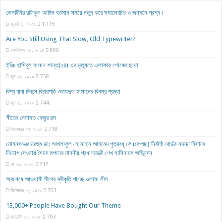
ডেসটিনির রফিকুল আমিন বর্তমান সময়ে নতুন করে সমালোচিত ও জনমনে প্রশ্ন।
জুলাই ৫, ২০২১
1,115
Are You Still Using That Slow, Old Typewriter?
সেপ্টেম্বর ২৪, ২০১৪
890
ইঞ্জিঃ হাসিবুল হাসান শান্ত(২৪) এর মৃত্যুতে এলাকায় শোকের ছায়া
জুন ১৭, ২০২০
758
বিশ্ব বাবা দিবসে বিচারপতি ওবায়দুল হাসানের বিনম্র শ্রদ্ধা
জুন ২১, ২০২০
744
শীতের নেয়ামত খেজুর রস
ডিসেম্বর ২৭, ২০১৮
718
মোহনগঞ্জের মরহুম ডাঃ আখলাকুল হোসাইন আহমেদ পুত্রবধূ কে (বেপজা) নির্বাহী বোর্ডর সদস্য হিসাবে
নিয়োগ দেওয়ায় সৈয়দ তপনের মাননীয় প্রধানমন্ত্রী শেখ হাসিনাকে অভিনন্দন
মে ২৮, ২০২০
717
অবশেষে আওয়ামী লীগের স্বীকৃতি পাচ্ছে ওলামা লীগ
ডিসেম্বর ১১, ২০১৯
703
13,000+ People Have Bought Our Theme
জানুয়ারি ৩০, ২০১৫
703