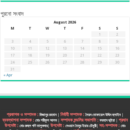
পুরনো সংবাদ
August 2026
M
T
W
T
F
S
S
1
2
3
4
5
6
7
8
9
10
11
12
13
14
15
16
17
18
19
20
21
22
23
24
25
26
27
28
29
30
31
« Apr
প্রকাশক ও সম্পাদক :
নির্বাহী সম্পাদক :
মিজানুর রহমান
|
সৈয়দ তোফায়েল উদ্দিন হুসাইন
|
ব্যবস্থাপনা সম্পাদক :
সম্পাদক মন্ডলির সভাপতি :
প্রধান
মোঃ শরীফুল আলম
|
ফরহাদ ভূইয়া
|
উপদেষ্টা :
উপদেষ্টা :
সহ-সম্পাদক :
মোঃ রুহুল গণি তালুকদার
|
দেওয়ান তৈমুর ইয়ার চৌধুরী
|
মোঃ