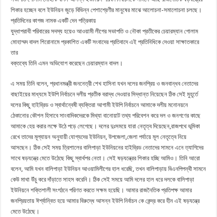
ফুলপুরে সাংবাদিকদের সাথে উপজেলা চেয়ারম্যান প্রার্থী সিরাজুম মুনীর রিফাতের মতবিনিময় ও ইফতার মাহফিল
শিকার হচ্ছেন বলে ইউনিয়ন জুড়ে বিভিন্ন পেশাশ্রেণীর মানুষের মাঝে আলোচনা-সমালোচনা চলছে।
প্রতিদিনের কাগজ নামক একটি দেন পত্রিকায়
ময়মনসিংহের সিরতা ও পরানগঞ্জে উন্নয়নমূলক কাজ পরিদর্শন করলেন ইউএনও-পিআইও
যুদ্ধাপরাধী পরিবারের সদস্য হয়েও আওয়ামী লীগের সভাপতি ও নৌকা প্রতীকের চেয়ারম্যান গোলাম
মোহাম্মদ বাদল শিরোনামে প্রকাশিত একটি সংবাদের প্রতিবাদে এই প্রতিনিধিকে দেওয়া সাক্ষাতকারে
তার
বক্তব্যে তিনি এমন অভিযোগ করেছেন চেয়ারম্যান বাদল।
এ সময় তিনি বলেন, প্রধানমন্ত্রী জননেত্রী শেখ হাসিনা যখন দলের জনপ্রিয় ও জনবান্ধব নেতাদের
বাছাইয়ের মাধ্যমে ইউপি নির্বাচনে দলীয় প্রতীক বরাদ্ধ দেওয়ার সিদ্ধান্ত নিয়েছেন ঠিক সেই মুহূর্তে
দলের কিছু হাইব্রিড ও স্বার্থান্বেষী ব্যক্তিরা আগামী ইউপি নির্বাচনে আমাকে দলীয় মনোনয়নে
ঠেকানোর কৌশল হিসাবে সাংবাদিকদেরকে মিথ্যা বানোয়াট তথ্য পরিবেশন করে দল ও জনগণের কাছে
আমাকে হেয় করার লক্ষে উঠে পড়ে লেগেছে। দলের দুঃসময়ে যারা নেতৃত্ব দিয়েছেন,রাজপথে ভূমিকা
রেখে তাদের মূল্যায়ন অনুযায়ী যোগ্যদের ইউনিয়ন, উপজেলা,জেলা পর্যায়ে মূল নেতৃত্বে নিয়ে
আসছেন। ঠিক সেই সময় ত্রিশালের বালিপাড়া ইউনিয়নের হাইব্রিড নেতাদের সামনে এনে ত্যাগিদের
সাথে ষড়যন্ত্রে মেতে উঠেছে কিছু স্বার্থপর নেতা। সেই ষড়যন্ত্রের শিকার হচ্ছি আমিও। তিনি আরো
বলেন, আমি যখন বালিপাড়া ইউনিয়ন আওয়ামিলীগের হাল ধরেছি, তখন বালিপাড়ায় বিএনপিপন্থী সামনে
কেউ মাথা উঁচু করে দাঁড়াতে সাহস করেনি। ঠিক সেই সময়ে আমি দলের হাল ধরে দলকে বালিপাড়া
ইউনিয়নে শক্তিশালী সংগঠনে পরিণত করতে সক্ষম হয়েছি। আমার রাজনৈতিক প্রতিপক্ষ আমার
জনপ্রিয়তায় ঈর্শ্বান্বিত হয়ে আমার বিরুদ্ধে আসন্ন ইউপি নির্বাচন কে কেন্দ্র করে হীন এই ষড়যন্ত্রে
মেতে উঠেছে।