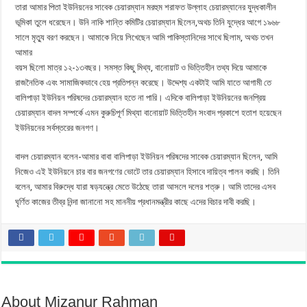
তারা আমার পিতা ইউনিয়নের সাবেক চেয়ারম্যান মরহুম শরাফত উল্লাহ চেয়ারম্যানের যুদ্ধকালীন
ভূমিকা তুলে ধরেছেন। উনি নাকি শান্তি কমিটির চেয়ারম্যান ছিলেন,অথচ তিনি যুদ্ধের আগে ১৯৬৮
সালে মৃত্যু বরণ করছেন। আমাকে নিয়ে লিখেছেন আমি পাকিস্তানিদের সাথে ছিলাম, অথচ তখন
আমার
বয়স ছিলো মাত্র ১২-১৩বছর। সমস্ত কিছু মিথ্য, বানোয়াট ও ভিত্তিহীন তথ্য দিয়ে আমাকে
রাজনৈতিক এবং সামাজিকভাবে হেয় প্রতিপন্ন করেছে। উদ্দেশ্য একটাই আমি যাতে আগামী তে
বালিপাড়া ইউনিয়ন পরিষদের চেয়ারম্যান হতে না পারি। এদিকে বালিপাড়া ইউনিয়নের জনপ্রিয়
চেয়ারম্যান বাদল সম্পর্কে এমন কুরুচিপূর্ণ মিথ্যা বানোয়াট ভিত্তিহীন সংবাদ প্রকাশে হতাশ হয়েছেন
ইউনিয়নের সর্বস্তরের জনগণ।
বাদল চেয়ারম্যান বলেন-আমার বাবা বালিপাড়া ইউনিয়ন পরিষদের সাবেক চেয়ারম্যান ছিলেন, আমি
নিজেও এই ইউনিয়নে চার বার জনগণের ভোটে তার চেয়ারম্যান হিসাবে দায়িত্ব পালন করছি। তিনি
বলেন, আমার বিরুদ্ধে যারা ষড়যন্ত্রে মেতে উঠেছে তারা আসলে দলের শত্রু। আমি তাদের এসব
ঘৃর্ণিত কাজের তীব্র নিন্দা জানানো সহ মাননীয় প্রধানমন্ত্রীর কাছে এদের বিচার দাবী করছি।
About Mizanur Rahman