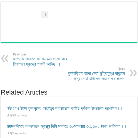
Previous
জনগণের স্রোতে সব ষড়যন্ত্র ভেসে যাবে।
ত্রিশালে স্বতন্ত্র প্রার্থী আনিছ।।
Next
ফুলবাড়িয়ায় জাপা নেতা মুক্তিযুদ্ধা বাবুলের
জন্য দোয়া চাইলেন দেওখোলার জনগণ
Related Articles
ইউএনও উম্মে কুলসুমের নেতৃত্বে লকডাউনে কঠোর পূর্বধলা উপজেলা প্রশাসন।।
জুলাই ২, ২০২১
ময়মনসিংহে লকডাউনে স্বাস্থ্য বিধি মানাতে ৩০মামলায় ৩৩,৩০০ টাকা জরিমানা।।
জুন ২৯, ২০২১