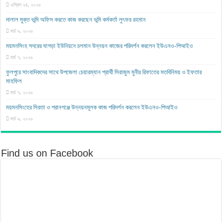
এপ্রিল ২৪, ২০২৬
দালাল মুক্ত ভূমি অফিস করতে কাজ করছেন ভূমি কর্মকর্তা লুৎফর রহমান
মার্চ ৯, ২০২৬
ময়মনসিংহ সদরের ঘাগড়া ইউনিয়নে চলমান উন্নয়ন কাজের পরিদর্শন করলেন ইউএনও-পিআইও
মার্চ ৭, ২০২৬
ফুলপুরে সাংবাদিকদের সাথে উপজেলা চেয়ারম্যান প্রার্থী সিরাজুম মুনীর রিফাতের মতবিনিময় ও ইফতার
মাহফিল
মার্চ ৭, ২০২৬
ময়মনসিংহের সিরতা ও পরানগঞ্জে উন্নয়নমূলক কাজ পরিদর্শন করলেন ইউএনও-পিআইও
মার্চ ৬, ২০২৬
Find us on Facebook