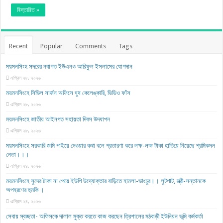
বিস্তারিত »
Recent
Popular
Comments
Tags
ময়মনসিংহ সদরের নবাগত ইউএনও আরিফুল ইসলামের যোগদান
এপ্রিল ২৮, ২০২৬
ময়মনসিংহে সিভিল সার্জন অফিসে ঘুষ কেলেঙ্কারি, ভিডিও ফাঁস
এপ্রিল ২৮, ২০২৬
ময়মনসিংহে জাতীয় আইনগত সহায়তা দিবস উদযাপন
এপ্রিল ২৮, ২০২৬
ময়মনসিংহে সরকারি জমি পাইয়ে দেওয়ার কথা বলে প্রতারণা করে লক্ষ-লক্ষ টাকা হাতিয়ে নিয়েছে শ্রমিকদল
নেতা।।।
এপ্রিল ২৪, ২০২৬
ময়মনসিংহে সুদের টাকা না পেয়ে ইউপি উদ্যোক্তার বাড়িতে হামলা-ভাংচুর।। লুটপাট, স্ত্রী‌-সন্তানকে
অপহরণের হুমকি ।
এপ্রিল ২৪, ২০২৬
সেবায় স্বচ্ছতা- অফিসকে দালাল মুক্ত করতে কাজ করছেন ত্রিশালের মঠবাড়ী ইউনিয়ন ভূমি কর্মকর্তা