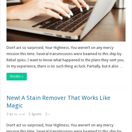
Don’t act so surprised, Your Highness. You weren’t on any mercy
mission this time. Several transmissions were beamed to this ship by
Rebel spies. I want to know what happened to the plans they sent you.
In my experience, there is no such thing as luck. Partially, but it also …
বিস্তারিত »
New! A Stain Remover That Works Like
Magic
জুন ২৪, ২০১৪
Sports
০
Don’t act so surprised, Your Highness. You weren’t on any mercy
mission this time. Several transmissions were beamed to this ship by