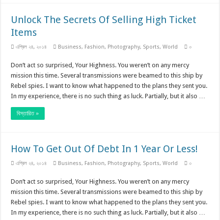
Unlock The Secrets Of Selling High Ticket
Items
এপ্রিল ২৪, ২০১৪
Business
,
Fashion
,
Photography
,
Sports
,
World
০
Don’t act so surprised, Your Highness. You weren’t on any mercy
mission this time. Several transmissions were beamed to this ship by
Rebel spies. I want to know what happened to the plans they sent you.
In my experience, there is no such thing as luck. Partially, but it also …
বিস্তারিত »
How To Get Out Of Debt In 1 Year Or Less!
এপ্রিল ২৪, ২০১৪
Business
,
Fashion
,
Photography
,
Sports
,
World
০
Don’t act so surprised, Your Highness. You weren’t on any mercy
mission this time. Several transmissions were beamed to this ship by
Rebel spies. I want to know what happened to the plans they sent you.
In my experience, there is no such thing as luck. Partially, but it also …