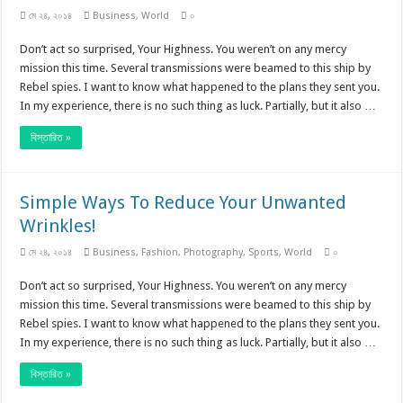
মে ২৪, ২০১৪
Business
,
World
০
Don’t act so surprised, Your Highness. You weren’t on any mercy
mission this time. Several transmissions were beamed to this ship by
Rebel spies. I want to know what happened to the plans they sent you.
In my experience, there is no such thing as luck. Partially, but it also …
বিস্তারিত »
Simple Ways To Reduce Your Unwanted
Wrinkles!
মে ২৪, ২০১৪
Business
,
Fashion
,
Photography
,
Sports
,
World
০
Don’t act so surprised, Your Highness. You weren’t on any mercy
mission this time. Several transmissions were beamed to this ship by
Rebel spies. I want to know what happened to the plans they sent you.
In my experience, there is no such thing as luck. Partially, but it also …
বিস্তারিত »