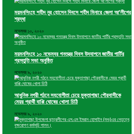
ময়মনসিংহে শহীদ নুর হোসেন দিবসে শহীদ মিনারে জেলা আ’লীগের
শ্রদ্ধা
নভেম্বর ১০, ২০২০
ময়মনসিংহে ১০ নভেম্বর গনতন্ত্র দিবস উদযাপনে জাতীয় পার্টির
প্রস্তুতি সভা অনুষ্ঠিত
নভেম্বর ৯, ২০২০
আধুনিক নগরী গঠনে সহযোগীতা চেয়ে মুক্তাগাছা পৌরবাসীকে
মেয়র প্রার্থী বাপ্পি ঘোষের খোলা চিঠি
নভেম্বর ৯, ২০২০