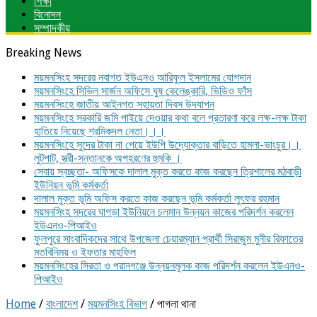
শিক্ষা
বিনোদন
সম্পাদকীয়
Breaking News
ময়মনসিংহ সদরের নবাগত ইউএনও আরিফুল ইসলামের যোগদান
ময়মনসিংহে সিভিল সার্জন অফিসে ঘুষ কেলেঙ্কারি, ভিডিও ফাঁস
ময়মনসিংহে জাতীয় আইনগত সহায়তা দিবস উদযাপন
ময়মনসিংহে সরকারি জমি পাইয়ে দেওয়ার কথা বলে প্রতারণা করে লক্ষ-লক্ষ টাকা
হাতিয়ে নিয়েছে শ্রমিকদল নেতা।।।
ময়মনসিংহে সুদের টাকা না পেয়ে ইউপি উদ্যোক্তার বাড়িতে হামলা-ভাংচুর।।
লুটপাট, স্ত্রী‌-সন্তানকে অপহরণের হুমকি ।
সেবায় স্বচ্ছতা- অফিসকে দালাল মুক্ত করতে কাজ করছেন ত্রিশালের মঠবাড়ী
ইউনিয়ন ভূমি কর্মকর্তা
দালাল মুক্ত ভূমি অফিস করতে কাজ করছেন ভূমি কর্মকর্তা লুৎফর রহমান
ময়মনসিংহ সদরের ঘাগড়া ইউনিয়নে চলমান উন্নয়ন কাজের পরিদর্শন করলেন
ইউএনও-পিআইও
ফুলপুরে সাংবাদিকদের সাথে উপজেলা চেয়ারম্যান প্রার্থী সিরাজুম মুনীর রিফাতের
মতবিনিময় ও ইফতার মাহফিল
ময়মনসিংহের সিরতা ও পরানগঞ্জে উন্নয়নমূলক কাজ পরিদর্শন করলেন ইউএনও-
পিআইও
Home
/
বাংলাদেশ
/
ময়মনসিংহ বিভাগ
/
পাগলা থানা