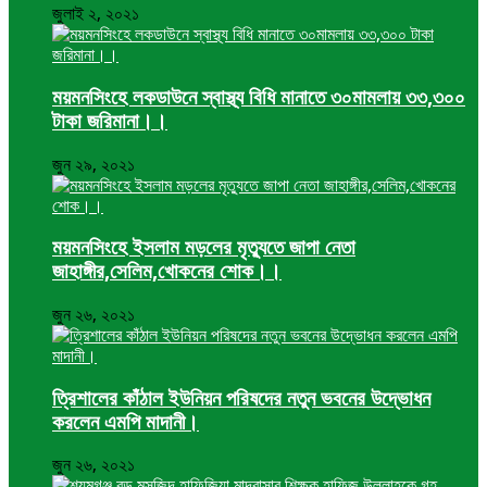
জুলাই ২, ২০২১
ময়মনসিংহে লকডাউনে স্বাস্থ্য বিধি মানাতে ৩০মামলায় ৩৩,৩০০
টাকা জরিমানা।।
জুন ২৯, ২০২১
ময়মনসিংহে ইসলাম মড়লের মৃত্যুতে জাপা নেতা
জাহাঙ্গীর,সেলিম,খোকনের শোক।।
জুন ২৬, ২০২১
ত্রিশালের কাঁঠাল ইউনিয়ন পরিষদের নতুন ভবনের উদ্ভোধন
করলেন এমপি মাদানী।
জুন ২৬, ২০২১