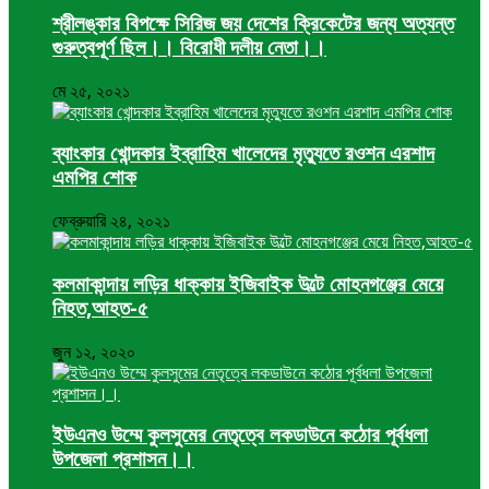
শ্রীলঙ্কার বিপক্ষে সিরিজ জয় দেশের ক্রিকেটের জন্য অত্যন্ত
গুরুত্বপূর্ণ ছিল।। বিরোধী দলীয় নেতা।।
মে ২৫, ২০২১
ব্যাংকার খোন্দকার ইব্রাহিম খালেদের মৃত্যুতে রওশন এরশাদ
এমপির শোক
ফেব্রুয়ারি ২৪, ২০২১
কলমাকান্দায় লড়ির ধাক্কায় ইজিবাইক উল্টে মোহনগঞ্জের মেয়ে
নিহত,আহত-৫
জুন ১২, ২০২০
ইউএনও উম্মে কুলসুমের নেতৃত্বে লকডাউনে কঠোর পূর্বধলা
উপজেলা প্রশাসন।।