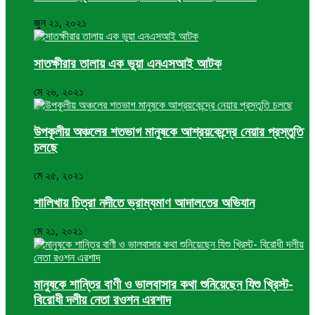
জুন ২১, ২০২১
সাতক্ষীরার তালায় এক ভুয়া এনএসআই আটক
মে ২৬, ২০২১
উপকূলীয় অঞ্চলের শতভাগ মানুষকে আশ্রয়কেন্দ্রে নেয়ার প্রস্তুতি
চলছে
মে ২৫, ২০২১
শালিখায় চিত্রা নদীতে ভ্রাম্যমাণ আদালতের অভিযান
মে ২১, ২০২১
মানুষকে শান্তির বাণী ও ভালবাসার কথা শুনিয়েছেন যিশু খ্রিস্ট-
বিরোধী দলীয় নেতা রওশন এরশাদ