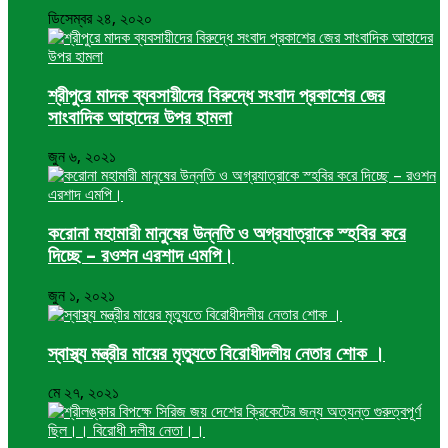
ডিসেম্বর ২৪, ২০২০
শ্রীপুরে মাদক ব্যবসায়ীদের বিরুদ্ধে সংবাদ প্রকাশের জের
সাংবাদিক আহাদের উপর হামলা
জুন ৬, ২০২১
করোনা মহামারী মানুষের উন্নতি ও অগ্রযাত্রাকে স্হবির করে
দিচ্ছে – রওশন এরশাদ এমপি।
জুন ১, ২০২১
স্বাস্থ্য মন্ত্রীর মায়ের মৃত্যুতে বিরোধীদলীয় নেতার শোক ।
মে ২৭, ২০২১