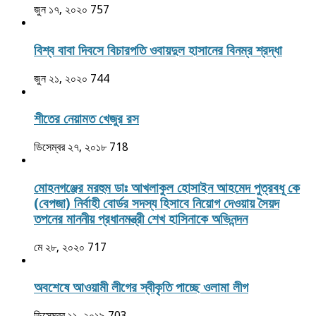
জুন ১৭, ২০২০
757
বিশ্ব বাবা দিবসে বিচারপতি ওবায়দুল হাসানের বিনম্র শ্রদ্ধা
জুন ২১, ২০২০
744
শীতের নেয়ামত খেজুর রস
ডিসেম্বর ২৭, ২০১৮
718
মোহনগঞ্জের মরহুম ডাঃ আখলাকুল হোসাইন আহমেদ পুত্রবধূ কে
(বেপজা) নির্বাহী বোর্ডর সদস্য হিসাবে নিয়োগ দেওয়ায় সৈয়দ
তপনের মাননীয় প্রধানমন্ত্রী শেখ হাসিনাকে অভিনন্দন
মে ২৮, ২০২০
717
অবশেষে আওয়ামী লীগের স্বীকৃতি পাচ্ছে ওলামা লীগ
ডিসেম্বর ১১, ২০১৯
703