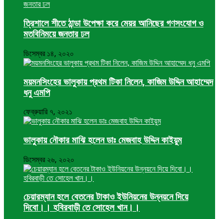
ত্রিশালে শীতে ঠান্ডা উপেক্ষা করে মেয়র আনিছের গণসংযোগ ও
মতবিনিময়ে জনতার ঢল
ডিসেম্বর ১৪, ২০২০
ময়মনসিংহের ভালুকায় প্রথম টিকা নিলেন, কাজিম উদ্দিন আহাম্মেদ
ধনু এমপি
ফেব্রুয়ারি ৭, ২০২১
ভালুকায় নৌকার মাঝি হলেন ডাঃ মেজবাহ উদ্দিন কাইয়ুম
ডিসেম্বর ২৬, ২০২০
চেয়ারম্যান হলে বেতনের টাকাও ইউনিয়নের উন্নয়নে দিয়ে
দিবো।। হবিরবাড়ী তে সোহেল খান।।