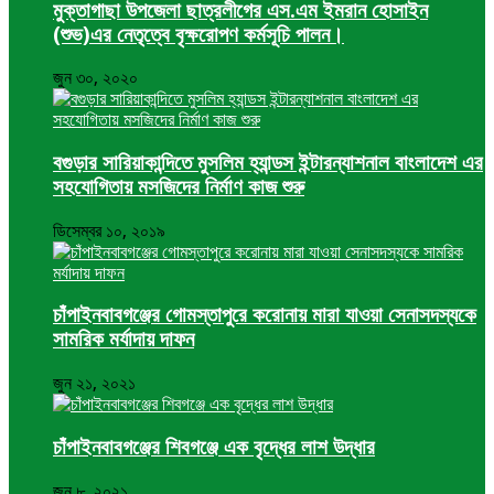
মুক্তাগাছা উপজেলা ছাত্রলীগের এস.এম ইমরান হোসাইন
(শুভ)এর নেতৃত্বে বৃক্ষরোপণ কর্মসূচি পালন।
জুন ৩০, ২০২০
বগুড়ার সারিয়াকান্দিতে মুসলিম হ্যান্ডস ইন্টারন্যাশনাল বাংলাদেশ এর
সহযোগিতায় মসজিদের নির্মাণ কাজ শুরু
ডিসেম্বর ১০, ২০১৯
চাঁপাইনবাবগঞ্জের গোমস্তাপুরে করোনায় মারা যাওয়া সেনাসদস্যকে
সামরিক মর্যাদায় দাফন
জুন ২১, ২০২১
চাঁপাইনবাবগঞ্জের শিবগঞ্জে এক বৃদ্ধের লাশ উদ্ধার
জুন ৮, ২০২১