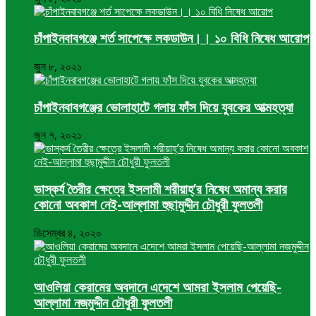
চাঁপাইনবাবগঞ্জে শর্ত সাপেক্ষে লকডাউন।। ১০ বিধি নিষেধ আরোপ
জুন ৮, ২০২১
চাঁপাইনবাবগঞ্জের ভোলাহাটে গলায় ফাঁস দিয়ে যুবকের আত্মহত্যা
জুন ৭, ২০২১
ভাস্কর্য তৈরীর ক্ষেত্রে ইসলামী শরীয়াহ্’র নিষেধ অমান্য করার
কোনো অবকাশ নেই-আল্লামা হুছামুদ্দীন চৌধুরী ফুলতলী
ডিসেম্বর ৪, ২০২০
আওলিয়া কেরামের অবদানে এদেশে আমরা ইসলাম পেয়েছি-
আল্লামা নজমুদ্দীন চৌধুরী ফুলতলী