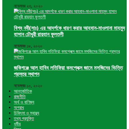
নভেম্বর ২৩, ২০২০
বিশ্ব নবী(সাঃ) এর আদর্শকে ধারণ করার আহবান-মাওলানা মাহমুদ
হাসান চৌধুরী রায়হান ফুলতলী
নভেম্বর ১৮, ২০২০
জকিগঞ্জে আল হাবিব লতিফিয়া কমপ্লেক্স জামে মসজিদের ভিত্তি
প্রস্তর স্থাপন
নভেম্বর ১০, ২০২০
আন্তর্জাতিক
রাজনীতি
অর্থ ও বাণিজ্য
অপরাধ
চিকিৎসা ও স্বাস্থ্য
তথ্য প্রযুক্তি
ধর্মীয়