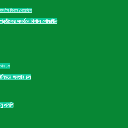
গ” প্রতীকের সমর্থনে বিশাল শোডাউন
বিনিময়ে জনতার ঢল
ধনু এমপি