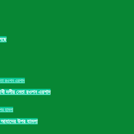
চলছে
িরোধী দলীয় নেতা রওশন এরশাদ
িক আহাদের উপর হামলা