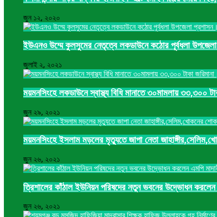
জুন ১২, ২০২০
ইউএনও উম্মে কুলসুমের নেতৃত্বে লকডাউনে কঠোর পূর্বধলা উপজে
জুলাই ২, ২০২১
ময়মনসিংহে লকডাউনে স্বাস্থ্য বিধি মানাতে ৩০মামলায় ৩৩,৩০০ ট
জুন ২৯, ২০২১
ময়মনসিংহে ইসলাম মড়লের মৃত্যুতে জাপা নেতা জাহাঙ্গীর,সেলি
জুন ২৬, ২০২১
ত্রিশালের কাঁঠাল ইউনিয়ন পরিষদের নতুন ভবনের উদ্ভোধন করলেন
জুন ২৬, ২০২১