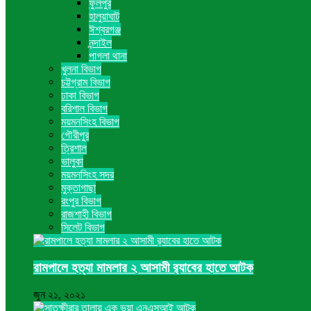
ফুলপুর
হালুয়াঘাট
ঈশ্বরগঞ্জ
নন্দাইল
পাগলা থানা
খুলনা বিভাগ
চট্টগ্রাম বিভাগ
ঢাকা বিভাগ
বরিশাল বিভাগ
ময়মনসিংহ বিভাগ
গৌরীপুর
ত্রিশাল
ভালুকা
ময়মনসিংহ সদর
মুক্তাগাছা
রংপুর বিভাগ
রাজশাহী বিভাগ
সিলেট বিভাগ
রামপালে হত্যা মামলার ২ আসামী র‍্যাবের হাতে আটক
জুন ২১, ২০২১