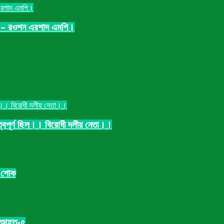
্ছে – রওশন এরশাদ এমপি।
ুত্বপূর্ণ ছিল।। বিরোধী দলীয় নেতা।।
র শোক
হত,আহত-৫