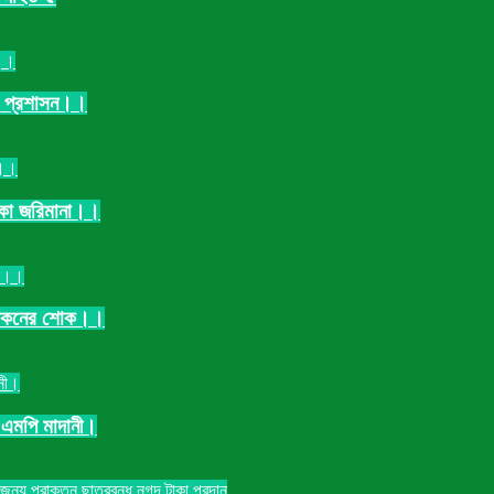
লা প্রশাসন।।
াকা জরিমানা।।
ম,খোকনের শোক।।
 এমপি মাদানী।