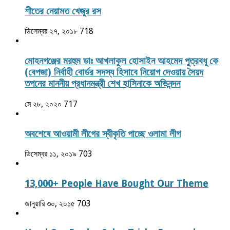
শীতের নেয়ামত খেজুর রস
ডিসেম্বর ২৭, ২০১৮
718
মোহনগঞ্জের মরহুম ডাঃ আখলাকুল হোসাইন আহমেদ পুত্রবধূ কে
(বেপজা) নির্বাহী বোর্ডর সদস্য হিসাবে নিয়োগ দেওয়ায় সৈয়দ
তপনের মাননীয় প্রধানমন্ত্রী শেখ হাসিনাকে অভিনন্দন
মে ২৮, ২০২০
717
অবশেষে আওয়ামী লীগের স্বীকৃতি পাচ্ছে ওলামা লীগ
ডিসেম্বর ১১, ২০১৯
703
13,000+ People Have Bought Our Theme
জানুয়ারি ৩০, ২০১৫
703