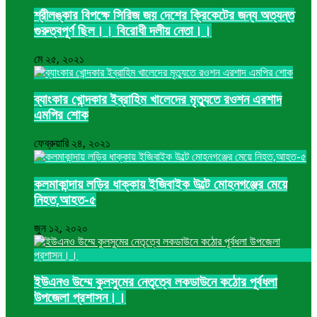
শ্রীলঙ্কার বিপক্ষে সিরিজ জয় দেশের ক্রিকেটের জন্য অত্যন্ত
গুরুত্বপূর্ণ ছিল।। বিরোধী দলীয় নেতা।।
মে ২৫, ২০২১
ব্যাংকার খোন্দকার ইব্রাহিম খালেদের মৃত্যুতে রওশন এরশাদ
এমপির শোক
ফেব্রুয়ারি ২৪, ২০২১
কলমাকান্দায় লড়ির ধাক্কায় ইজিবাইক উল্টে মোহনগঞ্জের মেয়ে
নিহত,আহত-৫
জুন ১২, ২০২০
ইউএনও উম্মে কুলসুমের নেতৃত্বে লকডাউনে কঠোর পূর্বধলা
উপজেলা প্রশাসন।।