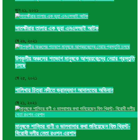
জুন ২১, ২০২১
সাতক্ষীরার তালায় এক ভুয়া এনএসআই আটক
মে ২৬, ২০২১
উপকূলীয় অঞ্চলের শতভাগ মানুষকে আশ্রয়কেন্দ্রে নেয়ার প্রস্তুতি
চলছে
মে ২৫, ২০২১
শালিখায় চিত্রা নদীতে ভ্রাম্যমাণ আদালতের অভিযান
মে ২১, ২০২১
মানুষকে শান্তির বাণী ও ভালবাসার কথা শুনিয়েছেন যিশু খ্রিস্ট-
বিরোধী দলীয় নেতা রওশন এরশাদ