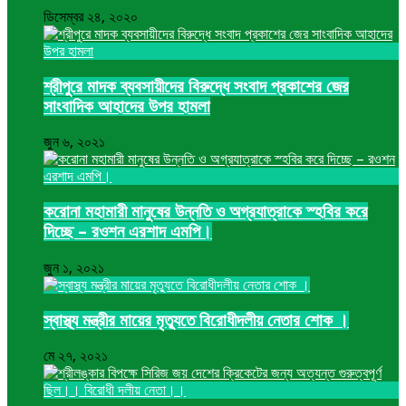
ডিসেম্বর ২৪, ২০২০
শ্রীপুরে মাদক ব্যবসায়ীদের বিরুদ্ধে সংবাদ প্রকাশের জের
সাংবাদিক আহাদের উপর হামলা
জুন ৬, ২০২১
করোনা মহামারী মানুষের উন্নতি ও অগ্রযাত্রাকে স্হবির করে
দিচ্ছে – রওশন এরশাদ এমপি।
জুন ১, ২০২১
স্বাস্থ্য মন্ত্রীর মায়ের মৃত্যুতে বিরোধীদলীয় নেতার শোক ।
মে ২৭, ২০২১