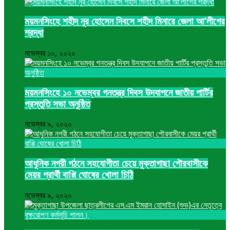
ময়মনসিংহে শহীদ নুর হোসেন দিবসে শহীদ মিনারে জেলা আ’লীগের
শ্রদ্ধা
নভেম্বর ১০, ২০২০
ময়মনসিংহে ১০ নভেম্বর গনতন্ত্র দিবস উদযাপনে জাতীয় পার্টির
প্রস্তুতি সভা অনুষ্ঠিত
নভেম্বর ৯, ২০২০
আধুনিক নগরী গঠনে সহযোগীতা চেয়ে মুক্তাগাছা পৌরবাসীকে
মেয়র প্রার্থী বাপ্পি ঘোষের খোলা চিঠি
নভেম্বর ৯, ২০২০