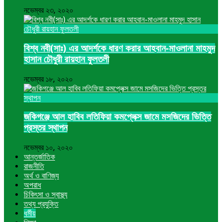
নভেম্বর ২৩, ২০২০
বিশ্ব নবী(সাঃ) এর আদর্শকে ধারণ করার আহবান-মাওলানা মাহমুদ
হাসান চৌধুরী রায়হান ফুলতলী
নভেম্বর ১৮, ২০২০
জকিগঞ্জে আল হাবিব লতিফিয়া কমপ্লেক্স জামে মসজিদের ভিত্তি
প্রস্তর স্থাপন
নভেম্বর ১০, ২০২০
আন্তর্জাতিক
রাজনীতি
অর্থ ও বাণিজ্য
অপরাধ
চিকিৎসা ও স্বাস্থ্য
তথ্য প্রযুক্তি
ধর্মীয়