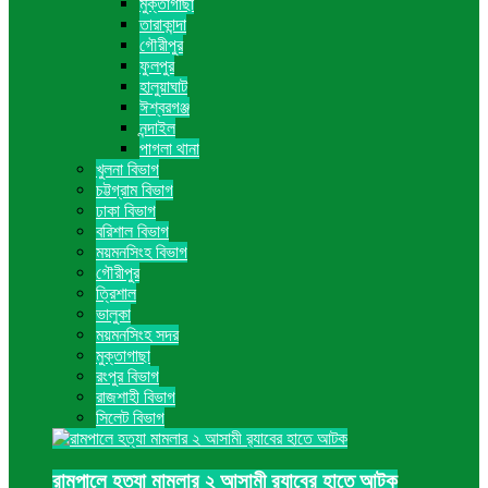
মুক্তাগাছা
তারাকান্দা
গৌরীপুর
ফুলপুর
হালুয়াঘাট
ঈশ্বরগঞ্জ
নন্দাইল
পাগলা থানা
খুলনা বিভাগ
চট্টগ্রাম বিভাগ
ঢাকা বিভাগ
বরিশাল বিভাগ
ময়মনসিংহ বিভাগ
গৌরীপুর
ত্রিশাল
ভালুকা
ময়মনসিংহ সদর
মুক্তাগাছা
রংপুর বিভাগ
রাজশাহী বিভাগ
সিলেট বিভাগ
রামপালে হত্যা মামলার ২ আসামী র‍্যাবের হাতে আটক