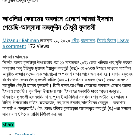
নজমুদ্দীন চৌধুরী ফুলতলী
আওলিয়া কেরামের অবদানে এদেশে আমরা ইসলাম
পেয়েছি-আল্লামা নজমুদ্দীন চৌধুরী ফুলতলী
Mizanur Rahman
নভেম্বর ২৩, ২০২০
ধর্মীয়
,
বাংলাদেশ
,
সিলেট বিভাগ
Leave
a comment
172 Views
কাওসার আহমেদঃ
সিলেট জেলার কুলাউড়া উপজেলায় গত ২১ নভেম্বর/২০ইং রোজ শনিবার শাহ সুফি হযরত
আল্লামা আবু ইউসুফ মুহাম্মদ ইয়াকুব বদরপুরী (রহঃ)-এর ৬২তম ঈসালে সাওয়াব মাহফিল
অনুষ্ঠিত হওয়ার লক্ষ্যে এক আলোচনা ও পরামর্শ সভার আয়োজন করা হয়। সভায় বক্তব্য
রাখেন বাদে দেওরাইল ফুলতলী কামিল (এম.এ) মাদরাসার অধ্যক্ষ (অব.) হযরত আল্লামা
নজমুদ্দীন চৌধুরী ছাহেব ফুলতলী। তিনি বলেন,আওলিয়া কেরামের অবদানে এদেশে আমরা
ইসলাম পেয়েছি। কুলাউড়া উপজেলা আল ইসলাহর সভাপতি মাওঃ আব্দুল জব্বার ,
খলিফায়ে ফুলতলী হাঃ মহসিন খান, পুরসাই হাফিজিয়া মাদ্রাসার প্রতিস্টাতা হাঃ আনছার
উদ্দিন, উপজেলার ভাইস চেয়ারম্যান, সহ আল ইসলাহ তালামীযের নেতৃবৃন্দ। অবশেষে
আগামী ৭ ফেব্রুয়ারি/২১ইং রোজঃ রবিবার কুলাউড়ার আলালপুরে বদরপুরী (র.)-এর ঈসালে
সাওয়াব মাহফিলের তারিখ নির্ধারণ করা হয়।
Share