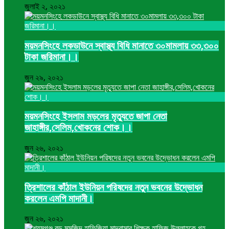
জুলাই ২, ২০২১
ময়মনসিংহে লকডাউনে স্বাস্থ্য বিধি মানাতে ৩০মামলায় ৩৩,৩০০
টাকা জরিমানা।।
জুন ২৯, ২০২১
ময়মনসিংহে ইসলাম মড়লের মৃত্যুতে জাপা নেতা
জাহাঙ্গীর,সেলিম,খোকনের শোক।।
জুন ২৬, ২০২১
ত্রিশালের কাঁঠাল ইউনিয়ন পরিষদের নতুন ভবনের উদ্ভোধন
করলেন এমপি মাদানী।
জুন ২৬, ২০২১