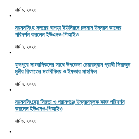
মার্চ ৯, ২০২৬
ময়মনসিংহ সদরের ঘাগড়া ইউনিয়নে চলমান উন্নয়ন কাজের
পরিদর্শন করলেন ইউএনও-পিআইও
মার্চ ৭, ২০২৬
ফুলপুরে সাংবাদিকদের সাথে উপজেলা চেয়ারম্যান প্রার্থী সিরাজুম
মুনীর রিফাতের মতবিনিময় ও ইফতার মাহফিল
মার্চ ৭, ২০২৬
ময়মনসিংহের সিরতা ও পরানগঞ্জে উন্নয়নমূলক কাজ পরিদর্শন
করলেন ইউএনও-পিআইও
মার্চ ৬, ২০২৬