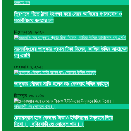
ত্রিশালে শীতে ঠান্ডা উপেক্ষা করে মেয়র আনিছের গণসংযোগ ও
মতবিনিময়ে জনতার ঢল
ডিসেম্বর ১৪, ২০২০
ময়মনসিংহের ভালুকায় প্রথম টিকা নিলেন, কাজিম উদ্দিন আহাম্মেদ
ধনু এমপি
ফেব্রুয়ারি ৭, ২০২১
ভালুকায় নৌকার মাঝি হলেন ডাঃ মেজবাহ উদ্দিন কাইয়ুম
ডিসেম্বর ২৬, ২০২০
চেয়ারম্যান হলে বেতনের টাকাও ইউনিয়নের উন্নয়নে দিয়ে
দিবো।। হবিরবাড়ী তে সোহেল খান।।