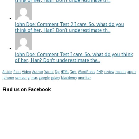
think of her, Han? Don’t underestimate th...
John Doe: Comment Test 2 I care. So, what do you
think of her, Han? Don’t underestimate th...
John Doe: Comment Test I care. So, what do you think
of her, Han? Don’t underestimate the...
Article
Post
Video
Author
World
Tag
HTML
Tags
WordPress
PHP
review
mobile
apple
iphone
samsung
imac
google
galaxy
blackberry
monitor
Find us on Facebook