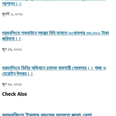
প্রশাসন।।
জুলাই ২, ২০২১
ময়মনসিংহে লকডাউনে স্বাস্থ্য বিধি মানাতে ৩০মামলায় ৩৩,৩০০ টাকা
জরিমানা।।
জুন ২৯, ২০২১
ময়মনসিংহে ডিবির অভিযানে ৪মাদক ব্যবসায়ী গ্রেফতার।। গাজা ও
হেরোইন উদ্ধার।।
জুন ২৮, ২০২১
Check Also
ময়মনসিংহে ইসলাম মড়লের মৃত্যুতে জাপা নেতা