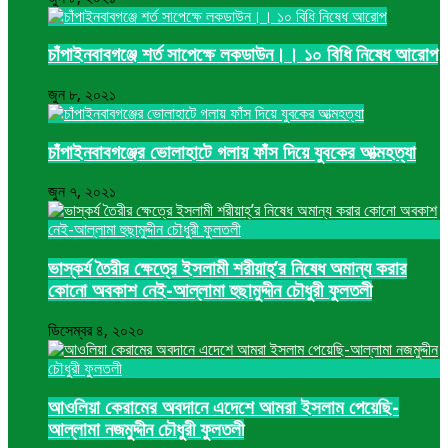
চাঁপাইনবাবগঞ্জে শর্ত সাপেক্ষে লকডাউন।। ১০ বিধি নিষেধ আরোপ
জুন ৮, ২০২১
চাঁপাইনবাবগঞ্জের ভোলাহাটে গলায় ফাঁস দিয়ে যুবকের আত্মহত্যা
জুন ৭, ২০২১
ভাস্কর্য তৈরীর ক্ষেত্রে ইসলামী শরীয়াহ্’র নিষেধ অমান্য করার
কোনো অবকাশ নেই-আল্লামা হুছামুদ্দীন চৌধুরী ফুলতলী
ডিসেম্বর ৪, ২০২০
আওলিয়া কেরামের অবদানে এদেশে আমরা ইসলাম পেয়েছি-
আল্লামা নজমুদ্দীন চৌধুরী ফুলতলী