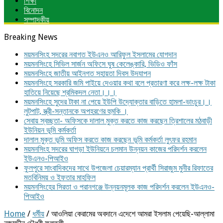
শিক্ষা
বিনোদন
সম্পাদকীয়
Breaking News
ময়মনসিংহ সদরের নবাগত ইউএনও আরিফুল ইসলামের যোগদান
ময়মনসিংহে সিভিল সার্জন অফিসে ঘুষ কেলেঙ্কারি, ভিডিও ফাঁস
ময়মনসিংহে জাতীয় আইনগত সহায়তা দিবস উদযাপন
ময়মনসিংহে সরকারি জমি পাইয়ে দেওয়ার কথা বলে প্রতারণা করে লক্ষ-লক্ষ টাকা
হাতিয়ে নিয়েছে শ্রমিকদল নেতা।।।
ময়মনসিংহে সুদের টাকা না পেয়ে ইউপি উদ্যোক্তার বাড়িতে হামলা-ভাংচুর।।
লুটপাট, স্ত্রী‌-সন্তানকে অপহরণের হুমকি ।
সেবায় স্বচ্ছতা- অফিসকে দালাল মুক্ত করতে কাজ করছেন ত্রিশালের মঠবাড়ী
ইউনিয়ন ভূমি কর্মকর্তা
দালাল মুক্ত ভূমি অফিস করতে কাজ করছেন ভূমি কর্মকর্তা লুৎফর রহমান
ময়মনসিংহ সদরের ঘাগড়া ইউনিয়নে চলমান উন্নয়ন কাজের পরিদর্শন করলেন
ইউএনও-পিআইও
ফুলপুরে সাংবাদিকদের সাথে উপজেলা চেয়ারম্যান প্রার্থী সিরাজুম মুনীর রিফাতের
মতবিনিময় ও ইফতার মাহফিল
ময়মনসিংহের সিরতা ও পরানগঞ্জে উন্নয়নমূলক কাজ পরিদর্শন করলেন ইউএনও-
পিআইও
Home
/
ধর্মীয়
/
আওলিয়া কেরামের অবদানে এদেশে আমরা ইসলাম পেয়েছি-আল্লামা