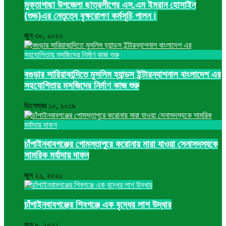
মুক্তাগাছা উপজেলা ছাত্রলীগের এস.এম ইমরান হোসাইন
(শুভ)এর নেতৃত্বে বৃক্ষরোপণ কর্মসূচি পালন।
জুন ৩০, ২০২০
বগুড়ার সারিয়াকান্দিতে মুসলিম হ্যান্ডস ইন্টারন্যাশনাল বাংলাদেশ এর
সহযোগিতায় মসজিদের নির্মাণ কাজ শুরু
ডিসেম্বর ১০, ২০১৯
চাঁপাইনবাবগঞ্জের গোমস্তাপুরে করোনায় মারা যাওয়া সেনাসদস্যকে
সামরিক মর্যাদায় দাফন
জুন ২১, ২০২১
চাঁপাইনবাবগঞ্জের শিবগঞ্জে এক বৃদ্ধের লাশ উদ্ধার
জুন ৮, ২০২১