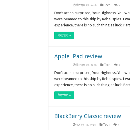
ডিসেম্বর ২৪, ২০১৪
Tech
১
Don’t act so surprised, Your Highness. You we
were beamed to this ship by Rebel spies. I w
experience, there is no such thing as luck. Parti
বিস্তারিত »
Apple iPad review
ডিসেম্বর ২৪, ২০১৪
Tech
০
Don’t act so surprised, Your Highness. You we
were beamed to this ship by Rebel spies. I w
experience, there is no such thing as luck. Parti
বিস্তারিত »
BlackBerry Classic review
নভেম্বর ২৪, ২০১৪
Tech
০