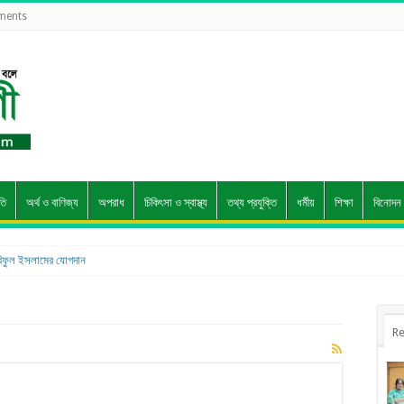
ements
তি
অর্থ ও বাণিজ্য
অপরাধ
চিকিৎসা ও স্বাস্থ্য
তথ্য প্রযুক্তি
ধর্মীয়
শিক্ষা
বিনোদন
ফুল ইসলামের যোগদান
Re