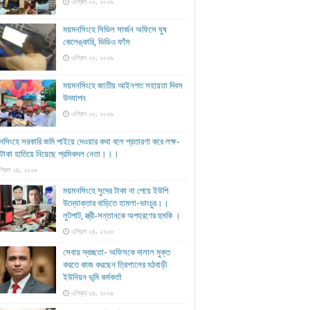
এপ্রিল ২৮, ২০২৬
ময়মনসিংহে সিভিল সার্জন অফিসে ঘুষ
কেলেঙ্কারি, ভিডিও ফাঁস
এপ্রিল ২৮, ২০২৬
ময়মনসিংহে জাতীয় আইনগত সহায়তা দিবস
উদযাপন
এপ্রিল ২৮, ২০২৬
সিংহে সরকারি জমি পাইয়ে দেওয়ার কথা বলে প্রতারণা করে লক্ষ-
ষ টাকা হাতিয়ে নিয়েছে শ্রমিকদল নেতা।।।
প্রিল ২৪, ২০২৬
ময়মনসিংহে সুদের টাকা না পেয়ে ইউপি
উদ্যোক্তার বাড়িতে হামলা-ভাংচুর।।
লুটপাট, স্ত্রী‌-সন্তানকে অপহরণের হুমকি ।
এপ্রিল ২৪, ২০২৬
সেবায় স্বচ্ছতা- অফিসকে দালাল মুক্ত
করতে কাজ করছেন ত্রিশালের মঠবাড়ী
ইউনিয়ন ভূমি কর্মকর্তা
এপ্রিল ২৪, ২০২৬