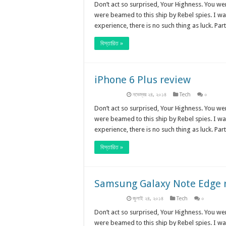
Don’t act so surprised, Your Highness. You we
were beamed to this ship by Rebel spies. I w
experience, there is no such thing as luck. Parti
বিস্তারিত »
iPhone 6 Plus review
নভেম্বর ২৪, ২০১৪
Tech
০
Don’t act so surprised, Your Highness. You we
were beamed to this ship by Rebel spies. I w
experience, there is no such thing as luck. Parti
বিস্তারিত »
Samsung Galaxy Note Edge 
জুলাই ২৪, ২০১৪
Tech
০
Don’t act so surprised, Your Highness. You we
were beamed to this ship by Rebel spies. I w