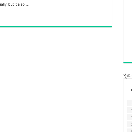
ally, but it also …
পুরন