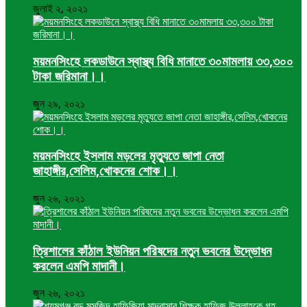
জুলাই ২, ২০২১
ময়মনসিংহে লকডাউনে স্বাস্থ্য বিধি মানাতে ৩০মামলায় ৩৩,৩০০
টাকা জরিমানা।।
জুন ২৯, ২০২১
ময়মনসিংহে ইসলাম মড়লের মৃত্যুতে জাপা নেতা
জাহাঙ্গীর,সেলিম,খোকনের শোক।।
জুন ২৬, ২০২১
ত্রিশালের কাঁঠাল ইউনিয়ন পরিষদের নতুন ভবনের উদ্ভোধন
করলেন এমপি মাদানী।
জুন ২৬, ২০২১