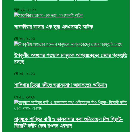
জুন ২১, ২০২১
সাতক্ষীরার তালায় এক ভুয়া এনএসআই আটক
মে ২৬, ২০২১
উপকূলীয় অঞ্চলের শতভাগ মানুষকে আশ্রয়কেন্দ্রে নেয়ার প্রস্তুতি
চলছে
মে ২৫, ২০২১
শালিখায় চিত্রা নদীতে ভ্রাম্যমাণ আদালতের অভিযান
মে ২১, ২০২১
মানুষকে শান্তির বাণী ও ভালবাসার কথা শুনিয়েছেন যিশু খ্রিস্ট-
বিরোধী দলীয় নেতা রওশন এরশাদ