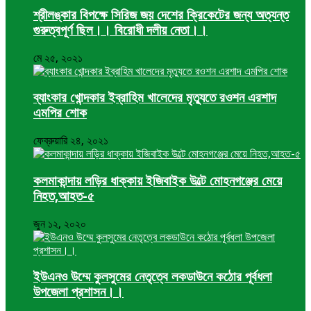
শ্রীলঙ্কার বিপক্ষে সিরিজ জয় দেশের ক্রিকেটের জন্য অত্যন্ত
গুরুত্বপূর্ণ ছিল।। বিরোধী দলীয় নেতা।।
মে ২৫, ২০২১
ব্যাংকার খোন্দকার ইব্রাহিম খালেদের মৃত্যুতে রওশন এরশাদ
এমপির শোক
ফেব্রুয়ারি ২৪, ২০২১
কলমাকান্দায় লড়ির ধাক্কায় ইজিবাইক উল্টে মোহনগঞ্জের মেয়ে
নিহত,আহত-৫
জুন ১২, ২০২০
ইউএনও উম্মে কুলসুমের নেতৃত্বে লকডাউনে কঠোর পূর্বধলা
উপজেলা প্রশাসন।।