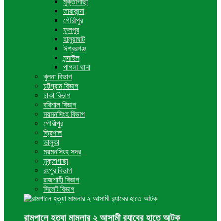
মুক্তাগাছা
তারাকান্দা
গৌরীপুর
ফুলপুর
হালুয়াঘাট
ঈশ্বরগঞ্জ
নন্দাইল
পাগলা থানা
খুলনা বিভাগ
চট্টগ্রাম বিভাগ
ঢাকা বিভাগ
বরিশাল বিভাগ
ময়মনসিংহ বিভাগ
গৌরীপুর
ত্রিশাল
ভালুকা
ময়মনসিংহ সদর
মুক্তাগাছা
রংপুর বিভাগ
রাজশাহী বিভাগ
সিলেট বিভাগ
রামপালে হত্যা মামলার ২ আসামী র‍্যাবের হাতে আটক