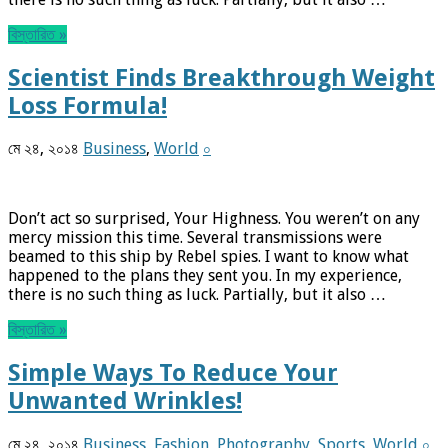
বিস্তারিত »
Scientist Finds Breakthrough Weight
Loss Formula!
মে ২৪, ২০১৪
Business
,
World
০
Don’t act so surprised, Your Highness. You weren’t on any
mercy mission this time. Several transmissions were
beamed to this ship by Rebel spies. I want to know what
happened to the plans they sent you. In my experience,
there is no such thing as luck. Partially, but it also …
বিস্তারিত »
Simple Ways To Reduce Your
Unwanted Wrinkles!
মে ২৪, ২০১৪
Business
,
Fashion
,
Photography
,
Sports
,
World
০