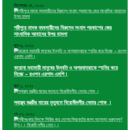
ডিসেম্বর ২৪, ২০২০
শ্রীপুরে মাদক ব্যবসায়ীদের বিরুদ্ধে সংবাদ প্রকাশের জের
সাংবাদিক আহাদের উপর হামলা
জুন ৬, ২০২১
করোনা মহামারী মানুষের উন্নতি ও অগ্রযাত্রাকে স্হবির করে
দিচ্ছে – রওশন এরশাদ এমপি।
জুন ১, ২০২১
স্বাস্থ্য মন্ত্রীর মায়ের মৃত্যুতে বিরোধীদলীয় নেতার শোক ।
মে ২৭, ২০২১