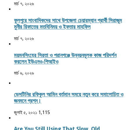
মার্চ ৭, ২০২৬
ফুলপুরে সাংবাদিকদের সাথে উপজেলা চেয়ারম্যান প্রার্থী সিরাজুম
মুনীর রিফাতের মতবিনিময় ও ইফতার মাহফিল
মার্চ ৭, ২০২৬
ময়মনসিংহের সিরতা ও পরানগঞ্জে উন্নয়নমূলক কাজ পরিদর্শন
করলেন ইউএনও-পিআইও
মার্চ ৬, ২০২৬
ডেসটিনির রফিকুল আমিন বর্তমান সময়ে নতুন করে সমালোচিত ও
জনমনে প্রশ্ন।
জুলাই ৫, ২০২১
1,115
Are You Still Using That Slow, Old