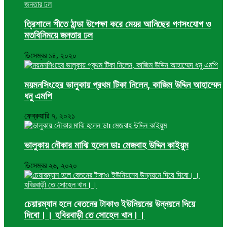
ত্রিশালে শীতে ঠান্ডা উপেক্ষা করে মেয়র আনিছের গণসংযোগ ও
মতবিনিময়ে জনতার ঢল
ডিসেম্বর ১৪, ২০২০
ময়মনসিংহের ভালুকায় প্রথম টিকা নিলেন, কাজিম উদ্দিন আহাম্মেদ
ধনু এমপি
ফেব্রুয়ারি ৭, ২০২১
ভালুকায় নৌকার মাঝি হলেন ডাঃ মেজবাহ উদ্দিন কাইয়ুম
ডিসেম্বর ২৬, ২০২০
চেয়ারম্যান হলে বেতনের টাকাও ইউনিয়নের উন্নয়নে দিয়ে
দিবো।। হবিরবাড়ী তে সোহেল খান।।