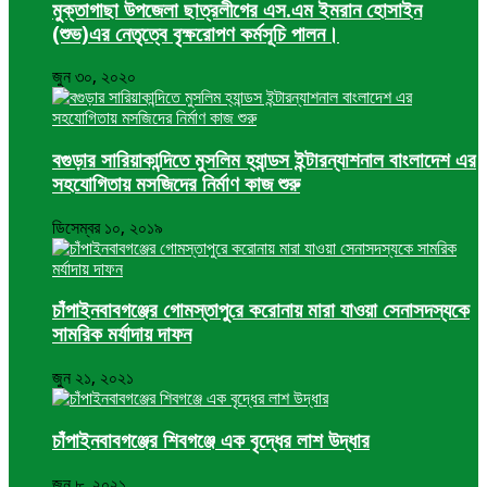
মুক্তাগাছা উপজেলা ছাত্রলীগের এস.এম ইমরান হোসাইন
(শুভ)এর নেতৃত্বে বৃক্ষরোপণ কর্মসূচি পালন।
জুন ৩০, ২০২০
বগুড়ার সারিয়াকান্দিতে মুসলিম হ্যান্ডস ইন্টারন্যাশনাল বাংলাদেশ এর
সহযোগিতায় মসজিদের নির্মাণ কাজ শুরু
ডিসেম্বর ১০, ২০১৯
চাঁপাইনবাবগঞ্জের গোমস্তাপুরে করোনায় মারা যাওয়া সেনাসদস্যকে
সামরিক মর্যাদায় দাফন
জুন ২১, ২০২১
চাঁপাইনবাবগঞ্জের শিবগঞ্জে এক বৃদ্ধের লাশ উদ্ধার
জুন ৮, ২০২১