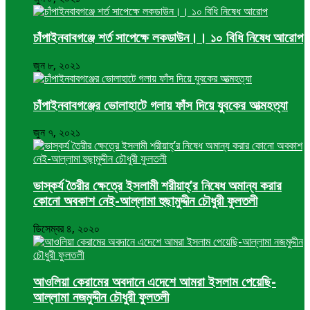
চাঁপাইনবাবগঞ্জে শর্ত সাপেক্ষে লকডাউন।। ১০ বিধি নিষেধ আরোপ
জুন ৮, ২০২১
চাঁপাইনবাবগঞ্জের ভোলাহাটে গলায় ফাঁস দিয়ে যুবকের আত্মহত্যা
জুন ৭, ২০২১
ভাস্কর্য তৈরীর ক্ষেত্রে ইসলামী শরীয়াহ্’র নিষেধ অমান্য করার
কোনো অবকাশ নেই-আল্লামা হুছামুদ্দীন চৌধুরী ফুলতলী
ডিসেম্বর ৪, ২০২০
আওলিয়া কেরামের অবদানে এদেশে আমরা ইসলাম পেয়েছি-
আল্লামা নজমুদ্দীন চৌধুরী ফুলতলী