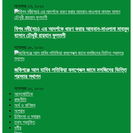
নভেম্বর ২৩, ২০২০
বিশ্ব নবী(সাঃ) এর আদর্শকে ধারণ করার আহবান-মাওলানা মাহমুদ
হাসান চৌধুরী রায়হান ফুলতলী
নভেম্বর ১৮, ২০২০
জকিগঞ্জে আল হাবিব লতিফিয়া কমপ্লেক্স জামে মসজিদের ভিত্তি
প্রস্তর স্থাপন
নভেম্বর ১০, ২০২০
আন্তর্জাতিক
রাজনীতি
অর্থ ও বাণিজ্য
অপরাধ
চিকিৎসা ও স্বাস্থ্য
তথ্য প্রযুক্তি
ধর্মীয়