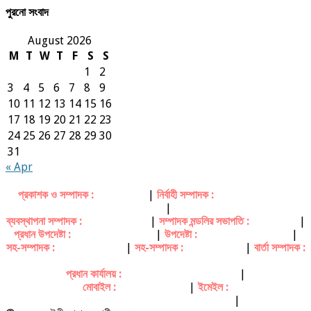
পুরনো সংবাদ
August 2026
M
T
W
T
F
S
S
1
2
3
4
5
6
7
8
9
10
11
12
13
14
15
16
17
18
19
20
21
22
23
24
25
26
27
28
29
30
31
« Apr
প্রকাশক ও সম্পাদক :
মিজানুর রহমান
|
নির্বাহী সম্পাদক :
সৈয়দ তোফায়েল উদ্দিন
হুসাইন
|
ব্যবস্থাপনা সম্পাদক :
মোঃ শরীফুল আলম
|
সম্পাদক মন্ডলির সভাপতি :
ফরহাদ ভূইয়া
|
প্রধান উপদেষ্টা :
মোঃ রুহুল গণি তালুকদার
|
উপদেষ্টা :
দেওয়ান তৈমুর ইয়ার চৌধুরী
|
সহ-সম্পাদক :
মোঃ জহিরুল ইসলাম
|
সহ-সম্পাদক :
কাজি হামিদুল হক
|
বার্তা সম্পাদক :
মোঃ সাগর হোসেন রিপন
প্রধান কার্যালয় :
ভবের বাজার, পূর্বধলা, নেত্রকোনা
|
মোবাইল :
০১৭১৭ ৭৮ ৫১ ৮৮
|
ইমেইল :
dailyamaderbani@gmail.com
|