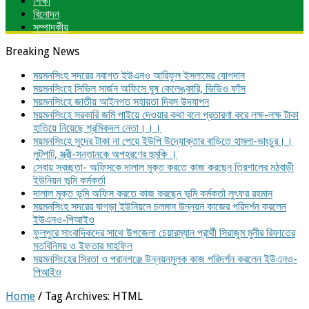
শিক্ষা
বিনোদন
সম্পাদকীয়
Breaking News
ময়মনসিংহ সদরের নবাগত ইউএনও আরিফুল ইসলামের যোগদান
ময়মনসিংহে সিভিল সার্জন অফিসে ঘুষ কেলেঙ্কারি, ভিডিও ফাঁস
ময়মনসিংহে জাতীয় আইনগত সহায়তা দিবস উদযাপন
ময়মনসিংহে সরকারি জমি পাইয়ে দেওয়ার কথা বলে প্রতারণা করে লক্ষ-লক্ষ টাকা
হাতিয়ে নিয়েছে শ্রমিকদল নেতা।।।
ময়মনসিংহে সুদের টাকা না পেয়ে ইউপি উদ্যোক্তার বাড়িতে হামলা-ভাংচুর।।
লুটপাট, স্ত্রী‌-সন্তানকে অপহরণের হুমকি ।
সেবায় স্বচ্ছতা- অফিসকে দালাল মুক্ত করতে কাজ করছেন ত্রিশালের মঠবাড়ী
ইউনিয়ন ভূমি কর্মকর্তা
দালাল মুক্ত ভূমি অফিস করতে কাজ করছেন ভূমি কর্মকর্তা লুৎফর রহমান
ময়মনসিংহ সদরের ঘাগড়া ইউনিয়নে চলমান উন্নয়ন কাজের পরিদর্শন করলেন
ইউএনও-পিআইও
ফুলপুরে সাংবাদিকদের সাথে উপজেলা চেয়ারম্যান প্রার্থী সিরাজুম মুনীর রিফাতের
মতবিনিময় ও ইফতার মাহফিল
ময়মনসিংহের সিরতা ও পরানগঞ্জে উন্নয়নমূলক কাজ পরিদর্শন করলেন ইউএনও-
পিআইও
Home
/
Tag Archives: HTML