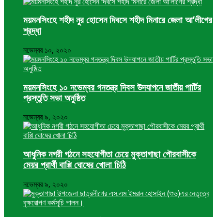
ময়মনসিংহে শহীদ নুর হোসেন দিবসে শহীদ মিনারে জেলা আ’লীগের
শ্রদ্ধা
নভেম্বর ১০, ২০২০
ময়মনসিংহে ১০ নভেম্বর গনতন্ত্র দিবস উদযাপনে জাতীয় পার্টির
প্রস্তুতি সভা অনুষ্ঠিত
নভেম্বর ৯, ২০২০
আধুনিক নগরী গঠনে সহযোগীতা চেয়ে মুক্তাগাছা পৌরবাসীকে
মেয়র প্রার্থী বাপ্পি ঘোষের খোলা চিঠি
নভেম্বর ৯, ২০২০