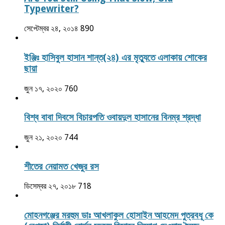
Typewriter?
সেপ্টেম্বর ২৪, ২০১৪
890
ইঞ্জিঃ হাসিবুল হাসান শান্ত(২৪) এর মৃত্যুতে এলাকায় শোকের
ছায়া
জুন ১৭, ২০২০
760
বিশ্ব বাবা দিবসে বিচারপতি ওবায়দুল হাসানের বিনম্র শ্রদ্ধা
জুন ২১, ২০২০
744
শীতের নেয়ামত খেজুর রস
ডিসেম্বর ২৭, ২০১৮
718
মোহনগঞ্জের মরহুম ডাঃ আখলাকুল হোসাইন আহমেদ পুত্রবধূ কে