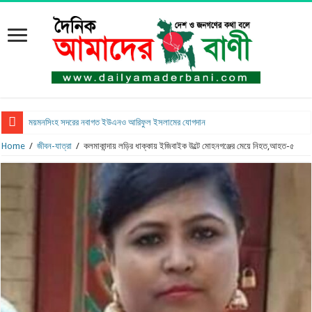
ময়মনসিংহ সদরের নবাগত ইউএনও আরিফুল ইসলামের যোগদান
Home
/
জীবন-যাত্রা
/
কলমাকান্দায় লড়ির ধাক্কায় ইজিবাইক উল্টে মোহনগঞ্জের মেয়ে নিহত,আহত-৫