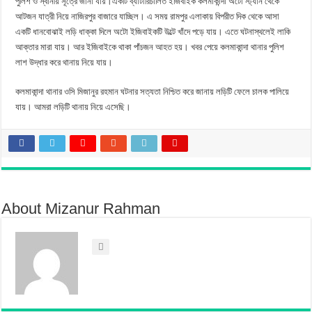
পুলিশ ও স্বানীয় সূত্রে জানা যায়।একটি ব্যাটারিচালিত ইজিবাইক কলমাকান্দা অটো স্ট্যান থেকে
আটজন যাত্রী নিয়ে নাজিরপুর বাজারে যাচ্ছিল। এ সময় রামপুর এলাকায় বিপরীত দিক থেকে আসা
একটি ধানবোঝাই লড়ি ধাক্কা দিলে অটো ইজিবাইকটি উল্টে খাঁদে পড়ে যায়। এতে ঘটনাস্থলেই লাকি
আক্তার মারা যায়। আর ইজিবাইকে থাকা পাঁচজন আহত হয়। খবর পেয়ে কলমাকান্দা থানার পুলিশ
লাশ উদ্ধার করে থানায় নিয়ে যায়।
কলমাকান্দা থানার ওসি মিজানুর রহমান ঘটনার সত্যতা নিশ্চিত করে জানায় লড়িটি ফেলে চালক পালিয়ে
যায়। আমরা লড়িটি থানায় নিয়ে এসেছি।
About Mizanur Rahman