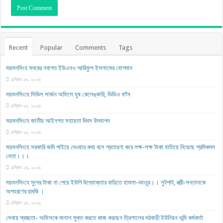
Recent
Popular
Comments
Tags
ময়মনসিংহ সদরের নবাগত ইউএনও আরিফুল ইসলামের যোগদান
এপ্রিল ২৮, ২০২৬
ময়মনসিংহে সিভিল সার্জন অফিসে ঘুষ কেলেঙ্কারি, ভিডিও ফাঁস
এপ্রিল ২৮, ২০২৬
ময়মনসিংহে জাতীয় আইনগত সহায়তা দিবস উদযাপন
এপ্রিল ২৮, ২০২৬
ময়মনসিংহে সরকারি জমি পাইয়ে দেওয়ার কথা বলে প্রতারণা করে লক্ষ-লক্ষ টাকা হাতিয়ে নিয়েছে শ্রমিকদল
নেতা।।।
এপ্রিল ২৪, ২০২৬
ময়মনসিংহে সুদের টাকা না পেয়ে ইউপি উদ্যোক্তার বাড়িতে হামলা-ভাংচুর।। লুটপাট, স্ত্রী‌-সন্তানকে
অপহরণের হুমকি ।
এপ্রিল ২৪, ২০২৬
সেবায় স্বচ্ছতা- অফিসকে দালাল মুক্ত করতে কাজ করছেন ত্রিশালের মঠবাড়ী ইউনিয়ন ভূমি কর্মকর্তা