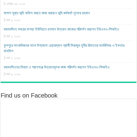
এপ্রিল ২৪, ২০২৬
দালাল মুক্ত ভূমি অফিস করতে কাজ করছেন ভূমি কর্মকর্তা লুৎফর রহমান
মার্চ ৯, ২০২৬
ময়মনসিংহ সদরের ঘাগড়া ইউনিয়নে চলমান উন্নয়ন কাজের পরিদর্শন করলেন ইউএনও-পিআইও
মার্চ ৭, ২০২৬
ফুলপুরে সাংবাদিকদের সাথে উপজেলা চেয়ারম্যান প্রার্থী সিরাজুম মুনীর রিফাতের মতবিনিময় ও ইফতার
মাহফিল
মার্চ ৭, ২০২৬
ময়মনসিংহের সিরতা ও পরানগঞ্জে উন্নয়নমূলক কাজ পরিদর্শন করলেন ইউএনও-পিআইও
মার্চ ৬, ২০২৬
Find us on Facebook