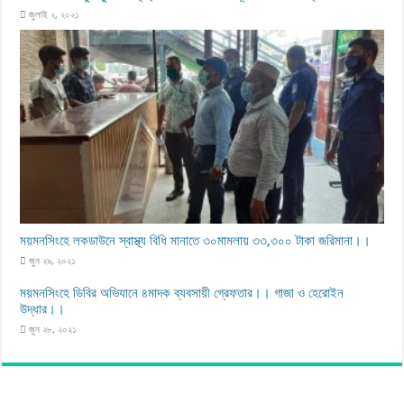
জুলাই ২, ২০২১
ময়মনসিংহে লকডাউনে স্বাস্থ্য বিধি মানাতে ৩০মামলায় ৩৩,৩০০ টাকা জরিমানা।।
জুন ২৯, ২০২১
ময়মনসিংহে ডিবির অভিযানে ৪মাদক ব্যবসায়ী গ্রেফতার।। গাজা ও হেরোইন
উদ্ধার।।
জুন ২৮, ২০২১