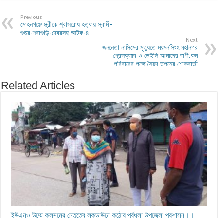
Previous
মোহনগঞ্জে স্ত্রীকে শ্বাসরোধ হত্যায় স্বামী-
শুশুর-শ্বাশুড়ি-দেবরসহ আটক-৪
Next
জননেতা নাসিমের মৃত্যুতে ময়মনসিংহ মহানগর
প্রেসক্লাব ও ডেইলি আমাদের বাণী.কম
পরিবারের পক্ষে সৈয়দ তপনের শোকবার্তা
Related Articles
ইউএনও উম্মে কুলসুমের নেতৃত্বে লকডাউনে কঠোর পূর্বধলা উপজেলা প্রশাসন।।