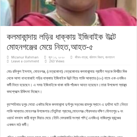
কলমাকান্দায় লড়ির ধাক্কায় ইজিবাইক উল্টে
মোহনগঞ্জের মেয়ে নিহত,আহত-৫
Mizanur Rahman
জুন ১২, ২০২০
জীবন-যাত্রা
,
বরিশাল বিভাগ
,
বাংলাদেশ
Leave a comment
263 Views
মোঃ রফিকুল ইসলাম, মোহনগঞ্জ, (নেত্রকোনা) নেত্রকোনার কলমাকান্দায় গ্রামীণ সড়কে বিপরীত দিক
থেকে আসা ধানবোঝাই লড়ির ধাক্কায় ইজিবাইক উল্টে গিয়ে লাকি আক্তার (৩০) নামে এক এনজিও
কর্মী নিহত হয়েছেন। এ সময় ইজিবাইকে থাকা বাকি পাঁচজন আহত হয়েছেন।তারা উপজেলা স্বাস্থ্য
কমপ্লেক্সে চিকিৎসা নিচ্ছেন।
বৃহস্পতিবার দুপুর সোয়া একটার দিকে কলমাকান্দা দুর্গাপুর সড়কের রামপুর স্থানে এ দুর্ঘটনা ঘটে।নিহত
লাকি আক্তার মোহনগঞ্জ উপজেলার তেঁতুলিয়া গ্রামের,মোহনগঞ্জ পৌরসভার দক্ষিণ দৌলতপুর ৯ নং
ওয়ার্ড বসবাস কারী বাবুল মিয়ার মেয়ে।তিনি বেসরকারি সংস্থা পপি ( এনজিও) নাজিরপুর ব্রান্ঞ্চের
একজন মাঠ কর্মী।