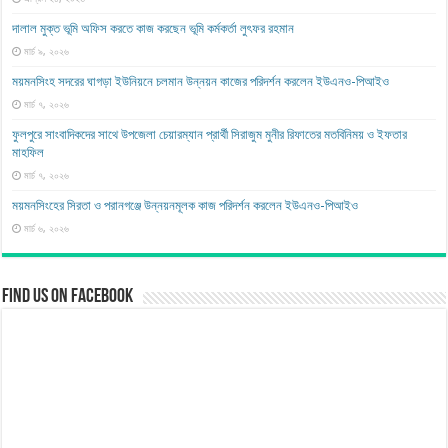
দালাল মুক্ত ভূমি অফিস করতে কাজ করছেন ভূমি কর্মকর্তা লুৎফর রহমান
মার্চ ৯, ২০২৬
ময়মনসিংহ সদরের ঘাগড়া ইউনিয়নে চলমান উন্নয়ন কাজের পরিদর্শন করলেন ইউএনও-পিআইও
মার্চ ৭, ২০২৬
ফুলপুরে সাংবাদিকদের সাথে উপজেলা চেয়ারম্যান প্রার্থী সিরাজুম মুনীর রিফাতের মতবিনিময় ও ইফতার
মাহফিল
মার্চ ৭, ২০২৬
ময়মনসিংহের সিরতা ও পরানগঞ্জে উন্নয়নমূলক কাজ পরিদর্শন করলেন ইউএনও-পিআইও
মার্চ ৬, ২০২৬
Find us on Facebook