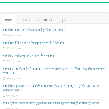
Recent
Popular
Comments
Tags
ময়মনসিংহ সদরের নবাগত ইউএনও আরিফুল ইসলামের যোগদান
এপ্রিল ২৮, ২০২৬
ময়মনসিংহে সিভিল সার্জন অফিসে ঘুষ কেলেঙ্কারি, ভিডিও ফাঁস
এপ্রিল ২৮, ২০২৬
ময়মনসিংহে জাতীয় আইনগত সহায়তা দিবস উদযাপন
এপ্রিল ২৮, ২০২৬
ময়মনসিংহে সরকারি জমি পাইয়ে দেওয়ার কথা বলে প্রতারণা করে লক্ষ-লক্ষ টাকা হাতিয়ে নিয়েছে শ্রমিকদল
নেতা।।।
এপ্রিল ২৪, ২০২৬
ময়মনসিংহে সুদের টাকা না পেয়ে ইউপি উদ্যোক্তার বাড়িতে হামলা-ভাংচুর।। লুটপাট, স্ত্রী‌-সন্তানকে
অপহরণের হুমকি ।
এপ্রিল ২৪, ২০২৬
সেবায় স্বচ্ছতা- অফিসকে দালাল মুক্ত করতে কাজ করছেন ত্রিশালের মঠবাড়ী ইউনিয়ন ভূমি কর্মকর্তা
এপ্রিল ২৪, ২০২৬