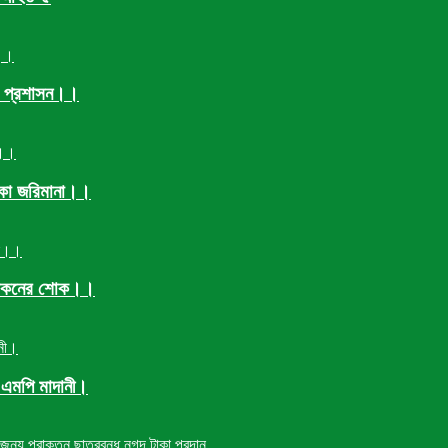
লা প্রশাসন।।
াকা জরিমানা।।
ম,খোকনের শোক।।
 এমপি মাদানী।