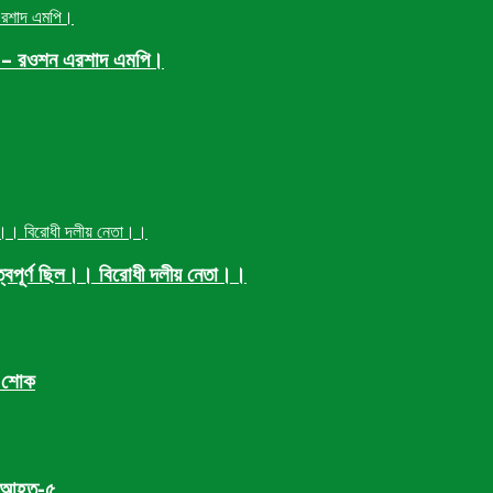
্ছে – রওশন এরশাদ এমপি।
ুত্বপূর্ণ ছিল।। বিরোধী দলীয় নেতা।।
র শোক
হত,আহত-৫