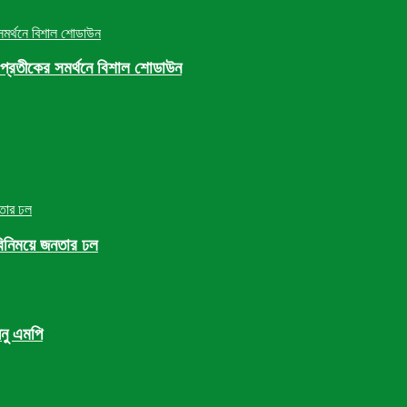
গ” প্রতীকের সমর্থনে বিশাল শোডাউন
বিনিময়ে জনতার ঢল
ধনু এমপি