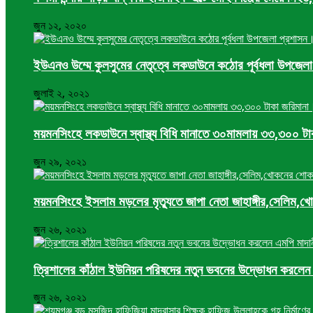
জুন ১২, ২০২০
ইউএনও উম্মে কুলসুমের নেতৃত্বে লকডাউনে কঠোর পূর্বধলা উপজে
জুলাই ২, ২০২১
ময়মনসিংহে লকডাউনে স্বাস্থ্য বিধি মানাতে ৩০মামলায় ৩৩,৩০০ ট
জুন ২৯, ২০২১
ময়মনসিংহে ইসলাম মড়লের মৃত্যুতে জাপা নেতা জাহাঙ্গীর,সেলি
জুন ২৬, ২০২১
ত্রিশালের কাঁঠাল ইউনিয়ন পরিষদের নতুন ভবনের উদ্ভোধন করলেন
জুন ২৬, ২০২১