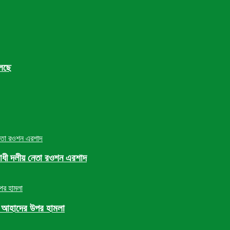
চলছে
িরোধী দলীয় নেতা রওশন এরশাদ
িক আহাদের উপর হামলা