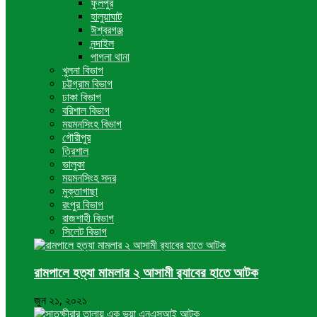
ফুলপুর
হালুয়াঘাট
ঈশ্বরগঞ্জ
নন্দাইল
পাগলা থানা
খুলনা বিভাগ
চট্টগ্রাম বিভাগ
ঢাকা বিভাগ
বরিশাল বিভাগ
ময়মনসিংহ বিভাগ
গৌরীপুর
ত্রিশাল
ভালুকা
ময়মনসিংহ সদর
মুক্তাগাছা
রংপুর বিভাগ
রাজশাহী বিভাগ
সিলেট বিভাগ
রামপালে হত্যা মামলার ২ আসামী র‍্যাবের হাতে আটক
জুন ২১, ২০২১