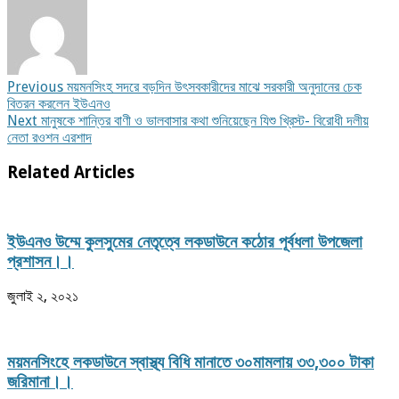
Previous
ময়মনসিংহ সদরে বড়দিন উৎসবকারীদের মাঝে সরকারী অনুদানের চেক
বিতরন করলেন ইউএনও
Next
মানুষকে শান্তির বাণী ও ভালবাসার কথা শুনিয়েছেন যিশু খ্রিস্ট- বিরোধী দলীয়
নেতা রওশন এরশাদ
Related Articles
ইউএনও উম্মে কুলসুমের নেতৃত্বে লকডাউনে কঠোর পূর্বধলা উপজেলা
প্রশাসন।।
জুলাই ২, ২০২১
ময়মনসিংহে লকডাউনে স্বাস্থ্য বিধি মানাতে ৩০মামলায় ৩৩,৩০০ টাকা
জরিমানা।।