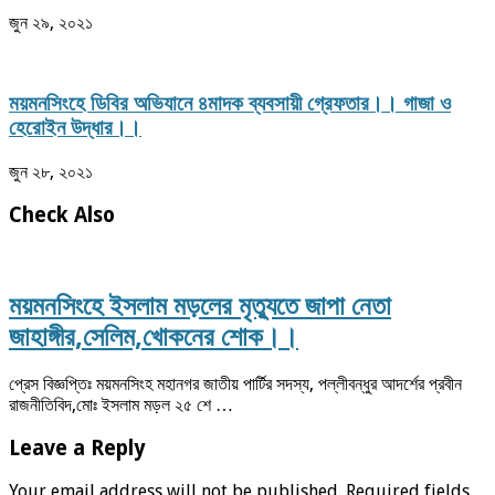
জুন ২৯, ২০২১
ময়মনসিংহে ডিবির অভিযানে ৪মাদক ব্যবসায়ী গ্রেফতার।। গাজা ও
হেরোইন উদ্ধার।।
জুন ২৮, ২০২১
Check Also
ময়মনসিংহে ইসলাম মড়লের মৃত্যুতে জাপা নেতা
জাহাঙ্গীর,সেলিম,খোকনের শোক।।
প্রেস বিজ্ঞপ্তিঃ ময়মনসিংহ মহানগর জাতীয় পার্টির সদস্য, পল্লীবন্ধুর আদর্শের প্রবীন
রাজনীতিবিদ,মোঃ ইসলাম মড়ল ২৫ শে …
Leave a Reply
Your email address will not be published.
Required fields