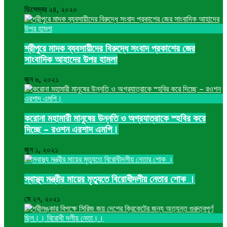
ডিসেম্বর ২৪, ২০২০
শ্রীপুরে মাদক ব্যবসায়ীদের বিরুদ্ধে সংবাদ প্রকাশের জের
সাংবাদিক আহাদের উপর হামলা
জুন ৬, ২০২১
করোনা মহামারী মানুষের উন্নতি ও অগ্রযাত্রাকে স্হবির করে
দিচ্ছে – রওশন এরশাদ এমপি।
জুন ১, ২০২১
স্বাস্থ্য মন্ত্রীর মায়ের মৃত্যুতে বিরোধীদলীয় নেতার শোক ।
মে ২৭, ২০২১