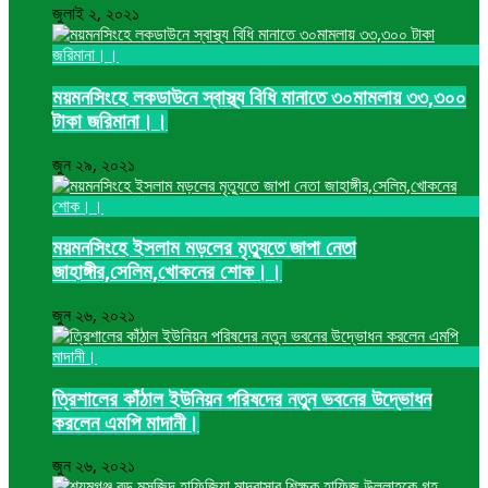
জুলাই ২, ২০২১
ময়মনসিংহে লকডাউনে স্বাস্থ্য বিধি মানাতে ৩০মামলায় ৩৩,৩০০
টাকা জরিমানা।।
জুন ২৯, ২০২১
ময়মনসিংহে ইসলাম মড়লের মৃত্যুতে জাপা নেতা
জাহাঙ্গীর,সেলিম,খোকনের শোক।।
জুন ২৬, ২০২১
ত্রিশালের কাঁঠাল ইউনিয়ন পরিষদের নতুন ভবনের উদ্ভোধন
করলেন এমপি মাদানী।
জুন ২৬, ২০২১