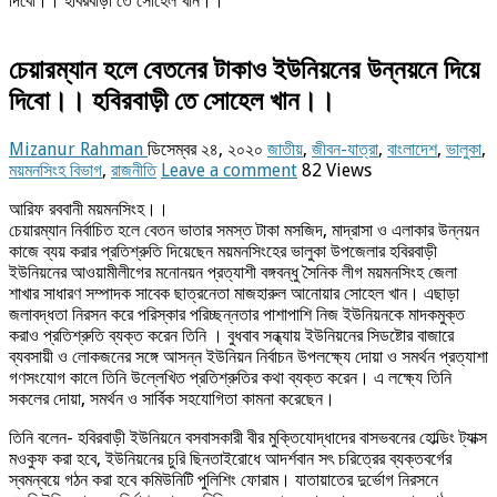
দিবো।। হবিরবাড়ী তে সোহেল খান।।
চেয়ারম্যান হলে বেতনের টাকাও ইউনিয়নের উন্নয়নে দিয়ে
দিবো।। হবিরবাড়ী তে সোহেল খান।।
Mizanur Rahman
ডিসেম্বর ২৪, ২০২০
জাতীয়
,
জীবন-যাত্রা
,
বাংলাদেশ
,
ভালুকা
,
ময়মনসিংহ বিভাগ
,
রাজনীতি
Leave a comment
82 Views
আরিফ রববানী ময়মনসিংহ।।
চেয়ারম্যান নির্বাচিত হলে বেতন ভাতার সমস্ত টাকা মসজিদ, মাদ্রাসা ও এলাকার উন্নয়ন
কাজে ব্যয় করার প্রতিশ্রুতি দিয়েছেন ময়মনসিংহের ভালুকা উপজেলার হবিরবাড়ী
ইউনিয়নের আওয়ামীলীগের মনোনয়ন প্রত্যাশী বঙ্গবন্ধু সৈনিক লীগ ময়মনসিংহ জেলা
শাখার সাধারণ সম্পাদক সাবেক ছাত্রনেতা মাজহারুল আনোয়ার সোহেল খান। এছাড়া
জলাবদ্ধতা নিরসন করে পরিস্কার পরিচ্ছন্নতার পাশাপাশি নিজ ইউনিয়নকে মাদকমুক্ত
করাও প্রতিশ্রুতি ব্যক্ত করেন তিনি । বুধবাব সন্ধ্যায় ইউনিয়নের সিডষ্টোর বাজারে
ব্যবসায়ী ও লোকজনের সঙ্গে আসন্ন ইউনিয়ন নির্বাচন উপলক্ষ্যে দোয়া ও সমর্থন প্রত্যাশা
গণসংযোগ কালে তিনি উল্লেখিত প্রতিশ্রুতির কথা ব্যক্ত করেন। এ লক্ষ্যে তিনি
সকলের দোয়া, সমর্থন ও সার্বিক সহযোগিতা কামনা করেছেন।
তিনি বলেন- হবিরবাড়ী ইউনিয়নে বসবাসকারী বীর মুক্তিযোদ্ধাদের বাসভবনের হোল্ডিং ট্যাক্স
মওকুফ করা হবে, ইউনিয়নের চুরি ছিনতাইরোধে আদর্শবান সৎ চরিত্রের ব্যক্তবর্গের
স্বমন্বয়ে গঠন করা হবে কমিউনিটি পুলিশিং ফোরাম। যাতায়াতের দুর্ভোগ নিরসনে