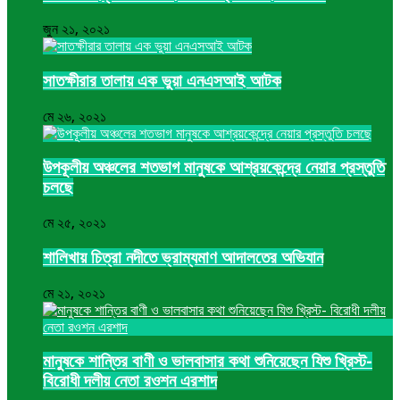
জুন ২১, ২০২১
সাতক্ষীরার তালায় এক ভুয়া এনএসআই আটক
মে ২৬, ২০২১
উপকূলীয় অঞ্চলের শতভাগ মানুষকে আশ্রয়কেন্দ্রে নেয়ার প্রস্তুতি
চলছে
মে ২৫, ২০২১
শালিখায় চিত্রা নদীতে ভ্রাম্যমাণ আদালতের অভিযান
মে ২১, ২০২১
মানুষকে শান্তির বাণী ও ভালবাসার কথা শুনিয়েছেন যিশু খ্রিস্ট-
বিরোধী দলীয় নেতা রওশন এরশাদ