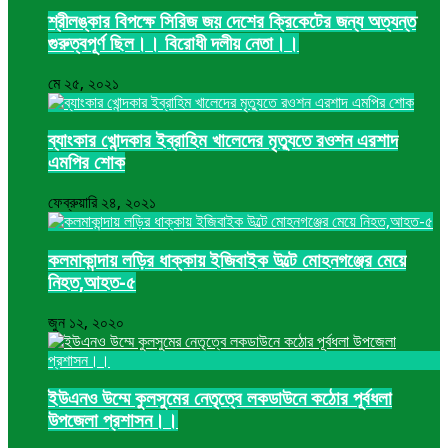
শ্রীলঙ্কার বিপক্ষে সিরিজ জয় দেশের ক্রিকেটের জন্য অত্যন্ত
গুরুত্বপূর্ণ ছিল।। বিরোধী দলীয় নেতা।।
মে ২৫, ২০২১
ব্যাংকার খোন্দকার ইব্রাহিম খালেদের মৃত্যুতে রওশন এরশাদ
এমপির শোক
ফেব্রুয়ারি ২৪, ২০২১
কলমাকান্দায় লড়ির ধাক্কায় ইজিবাইক উল্টে মোহনগঞ্জের মেয়ে
নিহত,আহত-৫
জুন ১২, ২০২০
ইউএনও উম্মে কুলসুমের নেতৃত্বে লকডাউনে কঠোর পূর্বধলা
উপজেলা প্রশাসন।।