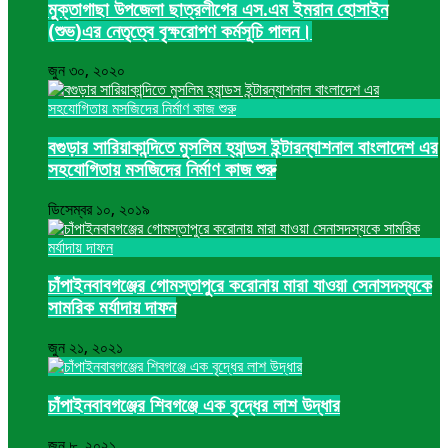
মুক্তাগাছা উপজেলা ছাত্রলীগের এস.এম ইমরান হোসাইন
(শুভ)এর নেতৃত্বে বৃক্ষরোপণ কর্মসূচি পালন।
জুন ৩০, ২০২০
বগুড়ার সারিয়াকান্দিতে মুসলিম হ্যান্ডস ইন্টারন্যাশনাল বাংলাদেশ এর
সহযোগিতায় মসজিদের নির্মাণ কাজ শুরু
ডিসেম্বর ১০, ২০১৯
চাঁপাইনবাবগঞ্জের গোমস্তাপুরে করোনায় মারা যাওয়া সেনাসদস্যকে
সামরিক মর্যাদায় দাফন
জুন ২১, ২০২১
চাঁপাইনবাবগঞ্জের শিবগঞ্জে এক বৃদ্ধের লাশ উদ্ধার
জুন ৮, ২০২১