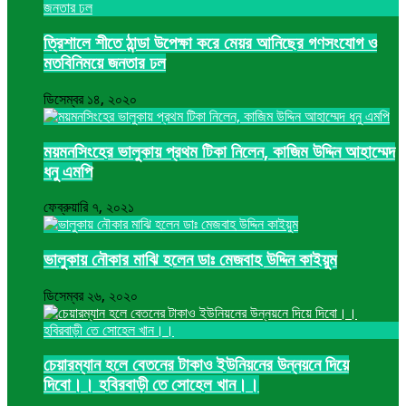
ত্রিশালে শীতে ঠান্ডা উপেক্ষা করে মেয়র আনিছের গণসংযোগ ও
মতবিনিময়ে জনতার ঢল
ডিসেম্বর ১৪, ২০২০
ময়মনসিংহের ভালুকায় প্রথম টিকা নিলেন, কাজিম উদ্দিন আহাম্মেদ
ধনু এমপি
ফেব্রুয়ারি ৭, ২০২১
ভালুকায় নৌকার মাঝি হলেন ডাঃ মেজবাহ উদ্দিন কাইয়ুম
ডিসেম্বর ২৬, ২০২০
চেয়ারম্যান হলে বেতনের টাকাও ইউনিয়নের উন্নয়নে দিয়ে
দিবো।। হবিরবাড়ী তে সোহেল খান।।