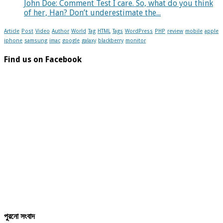
John Doe: Comment Test I care. So, what do you think
of her, Han? Don’t underestimate the...
Article
Post
Video
Author
World
Tag
HTML
Tags
WordPress
PHP
review
mobile
apple
iphone
samsung
imac
google
galaxy
blackberry
monitor
Find us on Facebook
পুরনো সংবাদ