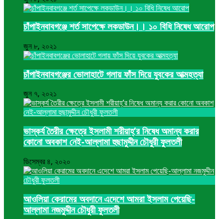
চাঁপাইনবাবগঞ্জে শর্ত সাপেক্ষে লকডাউন।। ১০ বিধি নিষেধ আরোপ
জুন ৮, ২০২১
চাঁপাইনবাবগঞ্জের ভোলাহাটে গলায় ফাঁস দিয়ে যুবকের আত্মহত্যা
জুন ৭, ২০২১
ভাস্কর্য তৈরীর ক্ষেত্রে ইসলামী শরীয়াহ্’র নিষেধ অমান্য করার
কোনো অবকাশ নেই-আল্লামা হুছামুদ্দীন চৌধুরী ফুলতলী
ডিসেম্বর ৪, ২০২০
আওলিয়া কেরামের অবদানে এদেশে আমরা ইসলাম পেয়েছি-
আল্লামা নজমুদ্দীন চৌধুরী ফুলতলী