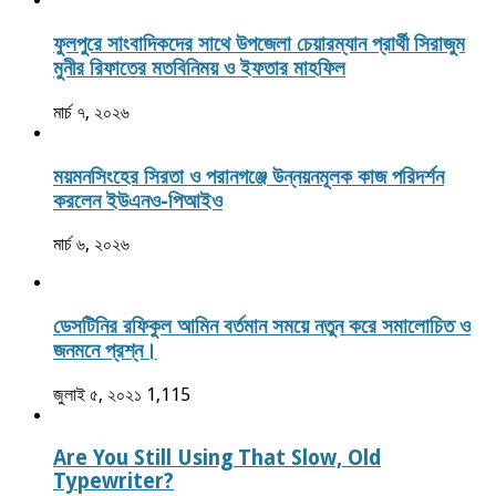
ফুলপুরে সাংবাদিকদের সাথে উপজেলা চেয়ারম্যান প্রার্থী সিরাজুম
মুনীর রিফাতের মতবিনিময় ও ইফতার মাহফিল
মার্চ ৭, ২০২৬
ময়মনসিংহের সিরতা ও পরানগঞ্জে উন্নয়নমূলক কাজ পরিদর্শন
করলেন ইউএনও-পিআইও
মার্চ ৬, ২০২৬
ডেসটিনির রফিকুল আমিন বর্তমান সময়ে নতুন করে সমালোচিত ও
জনমনে প্রশ্ন।
জুলাই ৫, ২০২১
1,115
Are You Still Using That Slow, Old
Typewriter?