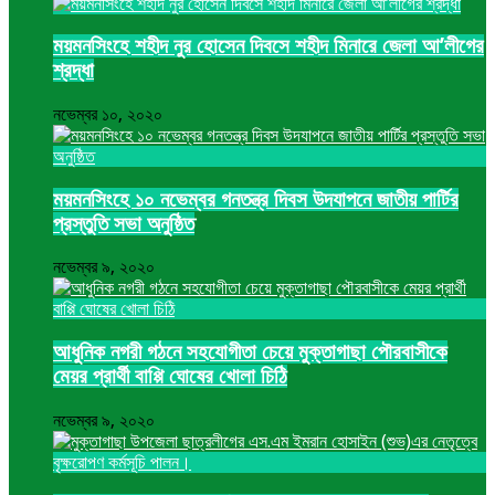
ময়মনসিংহে শহীদ নুর হোসেন দিবসে শহীদ মিনারে জেলা আ’লীগের
শ্রদ্ধা
নভেম্বর ১০, ২০২০
ময়মনসিংহে ১০ নভেম্বর গনতন্ত্র দিবস উদযাপনে জাতীয় পার্টির
প্রস্তুতি সভা অনুষ্ঠিত
নভেম্বর ৯, ২০২০
আধুনিক নগরী গঠনে সহযোগীতা চেয়ে মুক্তাগাছা পৌরবাসীকে
মেয়র প্রার্থী বাপ্পি ঘোষের খোলা চিঠি
নভেম্বর ৯, ২০২০