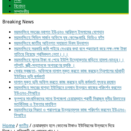
শিক্ষা
বিনোদন
সম্পাদকীয়
Breaking News
ময়মনসিংহ সদরের নবাগত ইউএনও আরিফুল ইসলামের যোগদান
ময়মনসিংহে সিভিল সার্জন অফিসে ঘুষ কেলেঙ্কারি, ভিডিও ফাঁস
ময়মনসিংহে জাতীয় আইনগত সহায়তা দিবস উদযাপন
ময়মনসিংহে সরকারি জমি পাইয়ে দেওয়ার কথা বলে প্রতারণা করে লক্ষ-লক্ষ টাকা
হাতিয়ে নিয়েছে শ্রমিকদল নেতা।।।
ময়মনসিংহে সুদের টাকা না পেয়ে ইউপি উদ্যোক্তার বাড়িতে হামলা-ভাংচুর।।
লুটপাট, স্ত্রী‌-সন্তানকে অপহরণের হুমকি ।
সেবায় স্বচ্ছতা- অফিসকে দালাল মুক্ত করতে কাজ করছেন ত্রিশালের মঠবাড়ী
ইউনিয়ন ভূমি কর্মকর্তা
দালাল মুক্ত ভূমি অফিস করতে কাজ করছেন ভূমি কর্মকর্তা লুৎফর রহমান
ময়মনসিংহ সদরের ঘাগড়া ইউনিয়নে চলমান উন্নয়ন কাজের পরিদর্শন করলেন
ইউএনও-পিআইও
ফুলপুরে সাংবাদিকদের সাথে উপজেলা চেয়ারম্যান প্রার্থী সিরাজুম মুনীর রিফাতের
মতবিনিময় ও ইফতার মাহফিল
ময়মনসিংহের সিরতা ও পরানগঞ্জে উন্নয়নমূলক কাজ পরিদর্শন করলেন ইউএনও-
পিআইও
Home
/
জাতীয়
/
চেয়ারম্যান হলে বেতনের টাকাও ইউনিয়নের উন্নয়নে দিয়ে