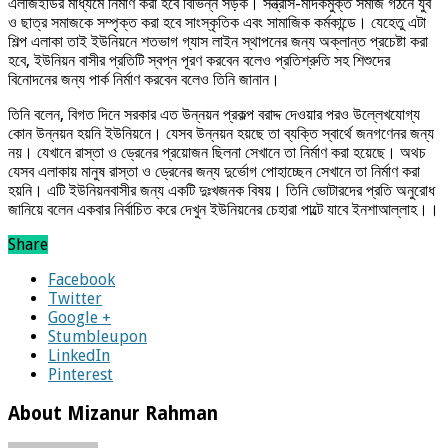
এলজিইডির মাধ্যমে নির্মাণ করা হবে বিভিন্ন সড়ক। সন্ত্রাস-মাদকমুক্ত সমাজ গঠনে যুব
ও ছাত্র সমাজকে সম্পৃক্ত করা হবে সাংস্কৃতিক এবং সামাজিক কর্মকান্ডে। যেহেতু এটা
শিল্প এলাকা তাই ইউনিয়নে শতভাগ গ্যাস লাইন স্থাপনের জন্য অক্লান্ত প্রচেষ্টা করা
হবে, ইউনিয়ন বাসীর প্রতিটি স্বপ্ন পূরণ করবেন বলেও প্রতিশ্রুতি সহ শিশুদের
বিনোদনের জন্য পার্ক নির্মাণ করবেন বলেও তিনি জানান।
তিনি বলেন, বিগত দিনে সরকার এত উন্নয়ন প্রকল্প বরাদ্দ দেওয়ার পরও উল্লেখযোগ্য
কোন উন্নয়ন হয়নি ইউনিয়নে। যেসব উন্নয়ন হয়ছে তা ব্যক্তি স্বার্থে জনগণেনর জন্য
নয়। যেখানে রাস্তা ও ড্রেনের প্রয়োজন ছিলনা সেখানে তা নির্মাণ করা হয়েছে। অথচ
যেসব এলাকায় মানুষ রাস্তা ও ড্রেনের জন্য দুর্ভোগ পোহাচ্ছেন সেখানে তা নির্মাণ করা
হয়নি। এটি ইউনিয়নবাসীর জন্য একটি দুঃখজনক বিষয়। তিনি ভোটারদের প্রতি অনুরোধ
জানিয়ে বলেন একবার নির্বাচিত করে দেখুন ইউনিয়নের চেহারা পাল্টে যাবে ইনশাআল্লাহ।।
Share
Facebook
Twitter
Google +
Stumbleupon
LinkedIn
Pinterest
About Mizanur Rahman