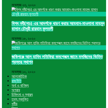
নভেম্বর ২৩, ২০২০
বিশ্ব নবী(সাঃ) এর আদর্শকে ধারণ করার আহবান-মাওলানা মাহমুদ
হাসান চৌধুরী রায়হান ফুলতলী
নভেম্বর ১৮, ২০২০
জকিগঞ্জে আল হাবিব লতিফিয়া কমপ্লেক্স জামে মসজিদের ভিত্তি
প্রস্তর স্থাপন
নভেম্বর ১০, ২০২০
আন্তর্জাতিক
রাজনীতি
অর্থ ও বাণিজ্য
অপরাধ
চিকিৎসা ও স্বাস্থ্য
তথ্য প্রযুক্তি
ধর্মীয়