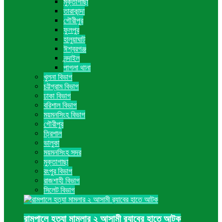
মুক্তাগাছা
তারাকান্দা
গৌরীপুর
ফুলপুর
হালুয়াঘাট
ঈশ্বরগঞ্জ
নন্দাইল
পাগলা থানা
খুলনা বিভাগ
চট্টগ্রাম বিভাগ
ঢাকা বিভাগ
বরিশাল বিভাগ
ময়মনসিংহ বিভাগ
গৌরীপুর
ত্রিশাল
ভালুকা
ময়মনসিংহ সদর
মুক্তাগাছা
রংপুর বিভাগ
রাজশাহী বিভাগ
সিলেট বিভাগ
রামপালে হত্যা মামলার ২ আসামী র‍্যাবের হাতে আটক