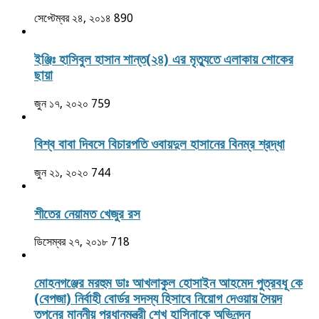
সেপ্টেম্বর ২৪, ২০১৪
890
ইঞ্জিঃ হাসিবুল হাসান শান্ত(২৪) এর মৃত্যুতে এলাকায় শোকের
ছায়া
জুন ১৭, ২০২০
759
বিশ্ব বাবা দিবসে বিচারপতি ওবায়দুল হাসানের বিনম্র শ্রদ্ধা
জুন ২১, ২০২০
744
শীতের নেয়ামত খেজুর রস
ডিসেম্বর ২৭, ২০১৮
718
মোহনগঞ্জের মরহুম ডাঃ আখলাকুল হোসাইন আহমেদ পুত্রবধূ কে
(বেপজা) নির্বাহী বোর্ডর সদস্য হিসাবে নিয়োগ দেওয়ায় সৈয়দ
তপনের মাননীয় প্রধানমন্ত্রী শেখ হাসিনাকে অভিনন্দন