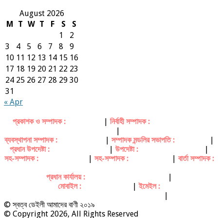
August 2026
M
T
W
T
F
S
S
1
2
3
4
5
6
7
8
9
10
11
12
13
14
15
16
17
18
19
20
21
22
23
24
25
26
27
28
29
30
31
« Apr
প্রকাশক ও সম্পাদক :
মিজানুর রহমান
|
নির্বাহী সম্পাদক :
সৈয়দ তোফায়েল উদ্দিন
হুসাইন
|
ব্যবস্থাপনা সম্পাদক :
মোঃ শরীফুল আলম
|
সম্পাদক মন্ডলির সভাপতি :
ফরহাদ ভূইয়া
|
প্রধান উপদেষ্টা :
মোঃ রুহুল গণি তালুকদার
|
উপদেষ্টা :
দেওয়ান তৈমুর ইয়ার চৌধুরী
|
সহ-সম্পাদক :
মোঃ জহিরুল ইসলাম
|
সহ-সম্পাদক :
কাজি হামিদুল হক
|
বার্তা সম্পাদক :
মোঃ সাগর হোসেন রিপন
প্রধান কার্যালয় :
ভবের বাজার, পূর্বধলা, নেত্রকোনা
|
মোবাইল :
০১৭১৭ ৭৮ ৫১ ৮৮
|
ইমেইল :
dailyamaderbani@gmail.com
|
© স্বত্ব ডেইলী আমাদের বাণী ২০১৯
© Copyright 2026, All Rights Reserved