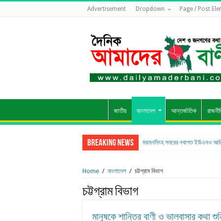
Advertisement
Dropdown
Page / Post El
জাতীয়
বাংলাদেশ
আন্তর্জাতিক
রাজনী
Breaking News
ময়মনসিংহ সদরের নবাগত ইউএনও আরি
Home
/
বাংলাদেশ
/
চট্টগ্রাম বিভাগ
চট্টগ্রাম বিভাগ
মানুষকে শান্তির বাণী ও ভালবাসার কথা শু