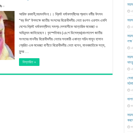
ময়মন
০
এ
আরিফ রববানী,ময়মনসিংহ।। খ্রিস্ট ধর্মাবলম্বীদের প্রধান ধর্মীয় উৎসব
ময়ম
“বড় দিন” উপলক্ষে জাতীয় সংসদের বিরোধীদলীয় নেতা রওশন এরশাদ এমপি
দেশের খ্রিস্ট ধর্মাবলম্বীসহ সমগ্র দেশবাসীকে আন্তরিক শুভেচ্ছা ও
এ
অভিনন্দন জানিয়েছেন। বৃহস্পতিবার (২৪শে ডিসেম্বর)বাংলাদেশ জাতীয়
ময়মন
সংসদের মাননীয় বিরোধীদলীয় নেতার সহকারী একান্ত সচিব মামুন হাসান
লক্
প্রেরিত এক শুভেচ্ছা বাণীতে বিরোধীদলীয় নেতা বলেন, মানবজাতিকে সত্য,
এ
সুন্দর …
ময়মন
বিস্তারিত »
ভাংচ
এ
সেবা
মঠবা
এ
দালা
মা
ময়ম
করল
মা