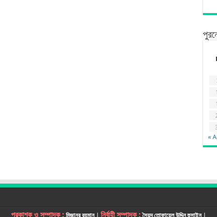
পুরন
« A
প্রকাশক ও সম্পাদক :
নির্বাহী সম্পাদক :
মিজানুর রহমান
|
সৈয়দ তোফায়েল উদ্দিন হুসাইন
|