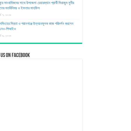
ুরে সাংবাদিকদের সাথে উপজেলা চেয়ারম্যান প্রার্থী সিরাজুম মুনীর
াতের মতবিনিময় ও ইফতার মাহফিল
র্চ ৭, ২০২৬
সিংহের সিরতা ও পরানগঞ্জে উন্নয়নমূলক কাজ পরিদর্শন করলেন
এনও-পিআইও
র্চ ৬, ২০২৬
 us on Facebook