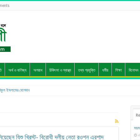
ements
তি
অর্থ ও বাণিজ্য
অপরাধ
চিকিৎসা ও স্বাস্থ্য
তথ্য প্রযুক্তি
ধর্মীয়
শিক্ষা
বিনোদন
ফুল ইসলামের যোগদান
Re
ময়ম
এ
নিয়েছেন যিশু খ্রিস্ট- বিরোধী দলীয় নেতা রওশন এরশাদ