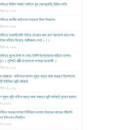
সিংহে সিভিল সার্জন অফিসে ঘুষ কেলেঙ্কারি, ভিডিও ফাঁস
প্রিল ২৮, ২০২৬
নসিংহে জাতীয় আইনগত সহায়তা দিবস উদযাপন
প্রিল ২৮, ২০২৬
সিংহে সরকারি জমি পাইয়ে দেওয়ার কথা বলে প্রতারণা করে লক্ষ-
ষ টাকা হাতিয়ে নিয়েছে শ্রমিকদল নেতা।।।
প্রিল ২৪, ২০২৬
সিংহে সুদের টাকা না পেয়ে ইউপি উদ্যোক্তার বাড়িতে হামলা-
ুর।। লুটপাট, স্ত্রী‌-সন্তানকে অপহরণের হুমকি ।
প্রিল ২৪, ২০২৬
য় স্বচ্ছতা- অফিসকে দালাল মুক্ত করতে কাজ করছেন ত্রিশালের
ড়ী ইউনিয়ন ভূমি কর্মকর্তা
প্রিল ২৪, ২০২৬
ল মুক্ত ভূমি অফিস করতে কাজ করছেন ভূমি কর্মকর্তা লুৎফর রহমান
র্চ ৯, ২০২৬
নসিংহ সদরের ঘাগড়া ইউনিয়নে চলমান উন্নয়ন কাজের পরিদর্শন
েন ইউএনও-পিআইও
র্চ ৭, ২০২৬