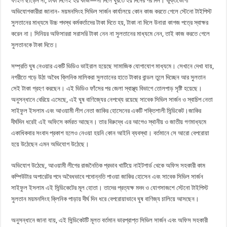
ফাইল ছাড়েন না, টাকা দিলেই হয় কাজ—না দিলে ঘুরতে হয় দিনের পর দিন। ভুক্তভোগী
অভিযোগকারীরা জানান- ময়মনসিংহ সিভিল সার্জন কার্যালয়ে কোন কাজ করতে গেলে স্টেনো টাইপিস্ট
সুলতানের মাধ্যমে উচ্চ পদস্থ কর্মকর্তাদের টাকা দিতে হয়, টাকা না দিলে উনারা কাগজ পত্রে স্বাক্ষর
করেন না। সিনিয়র অফিসাররা সরাসরি টাকা নেন না সুলতানের মাধ্যমে নেন, তাই কাজ করতে গেলে
সুলতানকে টাকা দিতে।
সম্প্রতি ঘুষ নেওয়ার একটি ভিডিও ভাইরাল হয়েছে সামাজিক যোগাযোগ মাধ্যমে। সেখানে দেখা যায়,
নগরীতে গড়ে উঠা অবৈধ ক্লিনিক মালিকরা সুলতানের হাতে টাকার বান্ডল তুলে দিচ্ছেন আর সুলতান
সেই টাকা গ্রহণ করছেন। এই ভিডিও ফাঁসের পর জেলা স্বাস্থ্য বিভাগে তোলপাড় সৃষ্টি হয়েছে।
অনুসন্ধানে বেরিয়ে এসেছে, এই ঘুষ বাণিজ্যের নেপথ্যে রয়েছে সাবেক সিভিল সার্জন ও স্বাচিপ নেতা
সাইফুল ইসলাম এবং আওয়ামী লীগ নেতা জাকির হোসেনের একটি শক্তিশালী সিন্ডিকেট।জাকির
দীর্ঘদিন ধরেই এই অফিসে কর্মরত আছেন। তার বিরুদ্ধে এর আগেও স্থানীয় ও জাতীয় গণমাধ্যমে
একাধিকবার সংবাদ প্রকাশ হলেও নেওয়া হয়নি কোন আইনি ব্যবস্থা। বর্তমানে সে আরো বেপরোয়া
হয়ে উঠেছেন এমন অভিযোগ উঠেছে।
অভিযোগ উঠেছে, আওয়ামী লীগের রাজনৈতিক প্রভাব খাটিয়ে নাইটগার্ড থেকে অফিস সহকারী কাম
কম্পিউটার অপারেটর পদে অবৈধভাবে পদোন্নতি পাওয়া জাকির হোসেন এবং সাবেক সিভিল সার্জন
সাইফুল ইসলাম এই সিন্ডিকেটের মূল হোতা। তাদের প্রত্যক্ষ মদদ ও যোগসাজশে স্টেনো টাইপিস্ট
সুলতান ময়মনসিংহ ক্লিনিক পাড়ায় দীর্ঘ দিন ধরে বেপরোয়াভাবে ঘুষ বাণিজ্য চালিয়ে আসছেন।
​অনুসন্ধানে জানা যায়, এই সিন্ডিকেটটি মূলত বর্তমান ভারপ্রাপ্ত সিভিল সার্জন এবং অফিস সহকারী