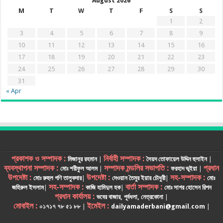
August 2026
M
T
W
T
F
S
S
1
2
3
4
5
6
7
8
9
10
11
12
13
14
15
16
17
18
19
20
21
22
23
24
25
26
27
28
29
30
31
« Apr
প্রকাশক ও সম্পাদক :
নির্বাহী সম্পাদক :
মিজানুর রহমান
|
সৈয়দ তোফায়েল উদ্দিন হুসাইন
|
ব্যবস্থাপনা সম্পাদক :
সম্পাদক মন্ডলির সভাপতি :
প্রধান
মোঃ শরীফুল আলম
|
ফরহাদ ভূইয়া
|
উপদেষ্টা :
উপদেষ্টা :
সহ-সম্পাদক :
মোঃ রুহুল গণি তালুকদার
|
দেওয়ান তৈমুর ইয়ার চৌধুরী
|
মোঃ
সহ-সম্পাদক :
বার্তা সম্পাদক :
জহিরুল ইসলাম
|
কাজি হামিদুল হক
|
মোঃ সাগর হোসেন রিপন
প্রধান কার্যালয় :
ভবের বাজার, পূর্বধলা, নেত্রকোনা
|
মোবাইল :
ইমেইল :
০১৭১৭ ৭৮ ৫১ ৮৮
|
dailyamaderbani@gmail.com
|