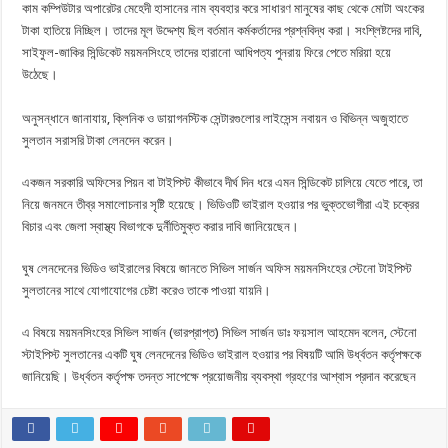
কাম কম্পিউটার অপারেটর মেহেদী হাসানের নাম ব্যবহার করে সাধারণ মানুষের কাছ থেকে মোটা অংকের
টাকা হাতিয়ে নিচ্ছিল। তাদের মূল উদ্দেশ্য ছিল বর্তমান কর্মকর্তাদের প্রশ্নবিদ্ধ করা। ​সংশ্লিষ্টদের দাবি,
সাইফুল-জাকির সিন্ডিকেট ময়মনসিংহে তাদের হারানো আধিপত্য পুনরায় ফিরে পেতে মরিয়া হয়ে
উঠেছে।
​অনুসন্ধানে জানাযায়, ক্লিনিক ও ডায়াগনস্টিক সেন্টারগুলোর লাইসেন্স নবায়ন ও বিভিন্ন অজুহাতে
সুলতান সরাসরি টাকা লেনদেন করেন।
​একজন সরকারি অফিসের পিয়ন বা টাইপিস্ট কীভাবে দীর্ঘ দিন ধরে এমন সিন্ডিকেট চালিয়ে যেতে পারে, তা
নিয়ে জনমনে তীব্র সমালোচনার সৃষ্টি হয়েছে। ভিডিওটি ভাইরাল হওয়ার পর ভুক্তভোগীরা এই চক্রের
বিচার এবং জেলা স্বাস্থ্য বিভাগকে দুর্নীতিমুক্ত করার দাবি জানিয়েছেন।
ঘুষ লেনদেনের ভিডিও ভাইরালের বিষয়ে জানতে সিভিল সার্জন অফিস ময়মনসিংহের স্টেনো টাইপিস্ট
সুলতানের সাথে যোগাযোগের চেষ্টা করেও তাকে পাওয়া যায়নি।
​এ বিষয়ে ময়মনসিংহের সিভিল সার্জন (ভারপ্রাপ্ত) সিভিল সার্জন ডাঃ ফয়সাল আহমেদ বলেন, স্টেনো
স্টাইপিস্ট সুলতানের একটি ঘুষ লেনদেনের ভিডিও ভাইরাল হওয়ার পর বিষয়টি আমি উর্ধ্বতন কর্তৃপক্ষকে
জানিয়েছি। উর্ধ্বতন কর্তৃপক্ষ তদন্ত সাপেক্ষে প্রয়োজনীয় ব্যবস্থা গ্রহণের আশ্বাস প্রদান করেছেন