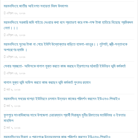
ময়মনসিংহে জাতীয় আইনগত সহায়তা দিবস উদযাপন
এপ্রিল ২৮, ২০২৬
ময়মনসিংহে সরকারি জমি পাইয়ে দেওয়ার কথা বলে প্রতারণা করে লক্ষ-লক্ষ টাকা হাতিয়ে নিয়েছে শ্রমিকদল
নেতা।।।
এপ্রিল ২৪, ২০২৬
ময়মনসিংহে সুদের টাকা না পেয়ে ইউপি উদ্যোক্তার বাড়িতে হামলা-ভাংচুর।। লুটপাট, স্ত্রী‌-সন্তানকে
অপহরণের হুমকি ।
এপ্রিল ২৪, ২০২৬
সেবায় স্বচ্ছতা- অফিসকে দালাল মুক্ত করতে কাজ করছেন ত্রিশালের মঠবাড়ী ইউনিয়ন ভূমি কর্মকর্তা
এপ্রিল ২৪, ২০২৬
দালাল মুক্ত ভূমি অফিস করতে কাজ করছেন ভূমি কর্মকর্তা লুৎফর রহমান
মার্চ ৯, ২০২৬
ময়মনসিংহ সদরের ঘাগড়া ইউনিয়নে চলমান উন্নয়ন কাজের পরিদর্শন করলেন ইউএনও-পিআইও
মার্চ ৭, ২০২৬
ফুলপুরে সাংবাদিকদের সাথে উপজেলা চেয়ারম্যান প্রার্থী সিরাজুম মুনীর রিফাতের মতবিনিময় ও ইফতার
মাহফিল
মার্চ ৭, ২০২৬
ময়মনসিংহের সিরতা ও পরানগঞ্জে উন্নয়নমূলক কাজ পরিদর্শন করলেন ইউএনও-পিআইও