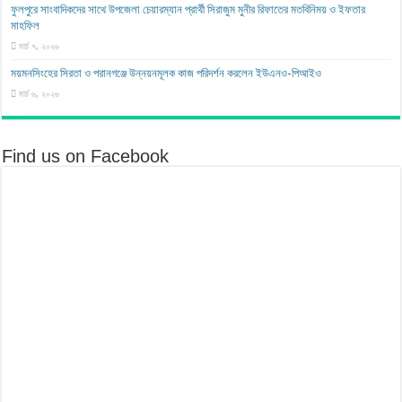
ফুলপুরে সাংবাদিকদের সাথে উপজেলা চেয়ারম্যান প্রার্থী সিরাজুম মুনীর রিফাতের মতবিনিময় ও ইফতার
মাহফিল
মার্চ ৭, ২০২৬
ময়মনসিংহের সিরতা ও পরানগঞ্জে উন্নয়নমূলক কাজ পরিদর্শন করলেন ইউএনও-পিআইও
মার্চ ৬, ২০২৬
Find us on Facebook