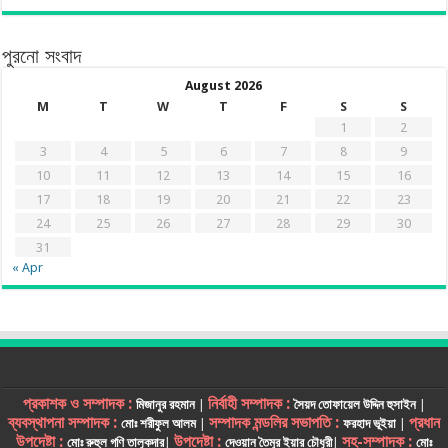
পুরনো সংবাদ
August 2026
M
T
W
T
F
S
S
1
2
3
4
5
6
7
8
9
10
11
12
13
14
15
16
17
18
19
20
21
22
23
24
25
26
27
28
29
30
31
« Apr
প্রকাশক ও সম্পাদক :
নির্বাহী সম্পাদক :
মিজানুর রহমান
|
সৈয়দ তোফায়েল উদ্দিন হুসাইন
|
ব্যবস্থাপনা সম্পাদক :
সম্পাদক মন্ডলির সভাপতি :
প্রধান
মোঃ শরীফুল আলম
|
ফরহাদ ভূইয়া
|
উপদেষ্টা :
উপদেষ্টা :
সহ-সম্পাদক :
মোঃ রুহুল গণি তালুকদার
|
দেওয়ান তৈমুর ইয়ার চৌধুরী
|
মোঃ