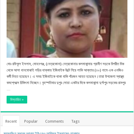
মোঃ রফিকুল ইসলাম, মোহনগঞ্জ, (নেত্রকোনা) নেত্রকোনার কলমাকান্দায় গ্রামীণ সড়কে বিপরীত দিক
থেকে আসা ধানবোঝাই লড়ির ধাক্কায় ইজিবাইক উল্টে গিয়ে লাকি আক্তার (৩০) নামে এক এনজিও
কর্মী নিহত হয়েছেন। এ সময় ইজিবাইকে থাকা বাকি পাঁচজন আহত হয়েছেন।তারা উপজেলা স্বাস্থ্য
কমপ্লেক্সে চিকিৎসা নিচ্ছেন। বৃহস্পতিবার দুপুর সোয়া একটার দিকে কলমাকান্দা দুর্গাপুর সড়কের রামপুর
…
বিস্তারিত »
Recent
Popular
Comments
Tags
ময়মনসিংহ সদরের নবাগত ইউএনও আরিফুল ইসলামের যোগদান