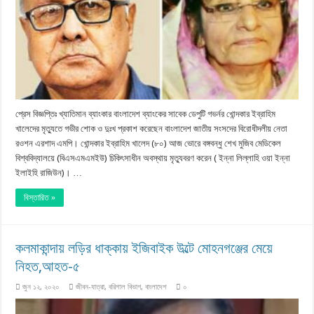
প্রেস বিজ্ঞপ্তিঃ খ্যাতিমান ব্যাংকার বাংলাদেশ ব্যাংকের সাবেক ডেপুটি গভর্নর খোন্দকার ইব্রাহিম
খালেদের মৃত্যুতে গভীর শোক ও দুঃখ প্রকাশ করেছেন বাংলাদেশ জাতীয় সংসদের বিরোধীদলীয় নেতা
রওশন এরশাদ এমপি। খোন্দকার ইব্রাহিম খালেদ (৮০) আজ ভোরে বঙ্গবন্ধু শেখ মুজিব মেডিকেল
বিশ্ববিদ্যালয়ে (বিএসএমএমইউ) চিকিৎসাধীন অবস্থায় মৃত্যুবরণ করেন ( ইন্না লিল্লাহি ওয়া ইন্না
ইলাইহি রাজিউন)। …
বিস্তারিত »
কলমাকান্দায় লড়ির ধাক্কায় ইজিবাইক উল্টে মোহনগঞ্জের মেয়ে
নিহত,আহত-৫
জুন ১২, ২০২০
জীবন-যাত্রা
,
বরিশাল বিভাগ
,
বাংলাদেশ
০