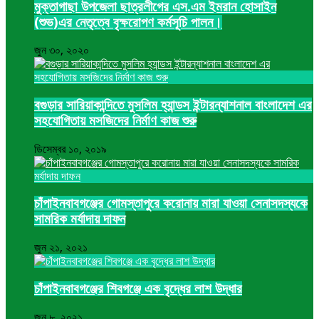
মুক্তাগাছা উপজেলা ছাত্রলীগের এস.এম ইমরান হোসাইন
(শুভ)এর নেতৃত্বে বৃক্ষরোপণ কর্মসূচি পালন।
জুন ৩০, ২০২০
বগুড়ার সারিয়াকান্দিতে মুসলিম হ্যান্ডস ইন্টারন্যাশনাল বাংলাদেশ এর
সহযোগিতায় মসজিদের নির্মাণ কাজ শুরু
ডিসেম্বর ১০, ২০১৯
চাঁপাইনবাবগঞ্জের গোমস্তাপুরে করোনায় মারা যাওয়া সেনাসদস্যকে
সামরিক মর্যাদায় দাফন
জুন ২১, ২০২১
চাঁপাইনবাবগঞ্জের শিবগঞ্জে এক বৃদ্ধের লাশ উদ্ধার
জুন ৮, ২০২১