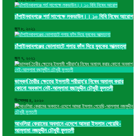
চাঁপাইনবাবগঞ্জে শর্ত সাপেক্ষে লকডাউন।। ১০ বিধি নিষেধ আরোপ
জুন ৮, ২০২১
চাঁপাইনবাবগঞ্জের ভোলাহাটে গলায় ফাঁস দিয়ে যুবকের আত্মহত্যা
জুন ৭, ২০২১
ভাস্কর্য তৈরীর ক্ষেত্রে ইসলামী শরীয়াহ্’র নিষেধ অমান্য করার
কোনো অবকাশ নেই-আল্লামা হুছামুদ্দীন চৌধুরী ফুলতলী
ডিসেম্বর ৪, ২০২০
আওলিয়া কেরামের অবদানে এদেশে আমরা ইসলাম পেয়েছি-
আল্লামা নজমুদ্দীন চৌধুরী ফুলতলী