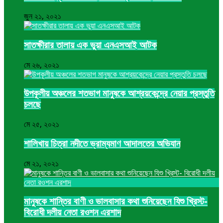
জুন ২১, ২০২১
সাতক্ষীরার তালায় এক ভুয়া এনএসআই আটক
মে ২৬, ২০২১
উপকূলীয় অঞ্চলের শতভাগ মানুষকে আশ্রয়কেন্দ্রে নেয়ার প্রস্তুতি
চলছে
মে ২৫, ২০২১
শালিখায় চিত্রা নদীতে ভ্রাম্যমাণ আদালতের অভিযান
মে ২১, ২০২১
মানুষকে শান্তির বাণী ও ভালবাসার কথা শুনিয়েছেন যিশু খ্রিস্ট-
বিরোধী দলীয় নেতা রওশন এরশাদ