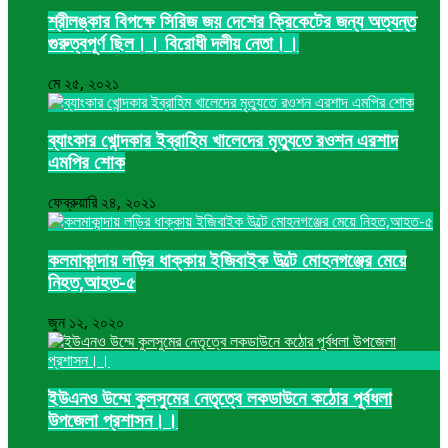
শ্রীলঙ্কার বিপক্ষে সিরিজ জয় দেশের ক্রিকেটের জন্য অত্যন্ত
গুরুত্বপূর্ণ ছিল।। বিরোধী দলীয় নেতা।।
মে ২৫, ২০২১
ব্যাংকার খোন্দকার ইব্রাহিম খালেদের মৃত্যুতে রওশন এরশাদ
এমপির শোক
ফেব্রুয়ারি ২৪, ২০২১
কলমাকান্দায় লড়ির ধাক্কায় ইজিবাইক উল্টে মোহনগঞ্জের মেয়ে
নিহত,আহত-৫
জুন ১২, ২০২০
ইউএনও উম্মে কুলসুমের নেতৃত্বে লকডাউনে কঠোর পূর্বধলা
উপজেলা প্রশাসন।।