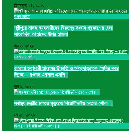
ডিসেম্বর ২৪, ২০২০
শ্রীপুরে মাদক ব্যবসায়ীদের বিরুদ্ধে সংবাদ প্রকাশের জের
সাংবাদিক আহাদের উপর হামলা
জুন ৬, ২০২১
করোনা মহামারী মানুষের উন্নতি ও অগ্রযাত্রাকে স্হবির করে
দিচ্ছে – রওশন এরশাদ এমপি।
জুন ১, ২০২১
স্বাস্থ্য মন্ত্রীর মায়ের মৃত্যুতে বিরোধীদলীয় নেতার শোক ।
মে ২৭, ২০২১