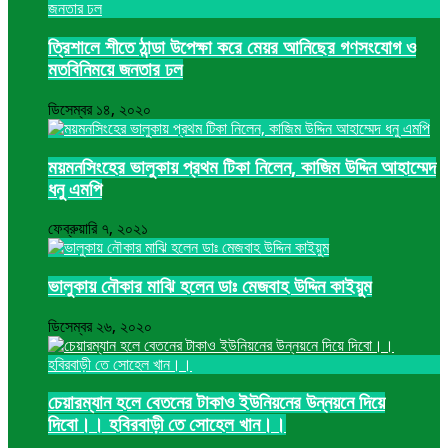
ত্রিশালে শীতে ঠান্ডা উপেক্ষা করে মেয়র আনিছের গণসংযোগ ও
মতবিনিময়ে জনতার ঢল
ডিসেম্বর ১৪, ২০২০
ময়মনসিংহের ভালুকায় প্রথম টিকা নিলেন, কাজিম উদ্দিন আহাম্মেদ
ধনু এমপি
ফেব্রুয়ারি ৭, ২০২১
ভালুকায় নৌকার মাঝি হলেন ডাঃ মেজবাহ উদ্দিন কাইয়ুম
ডিসেম্বর ২৬, ২০২০
চেয়ারম্যান হলে বেতনের টাকাও ইউনিয়নের উন্নয়নে দিয়ে
দিবো।। হবিরবাড়ী তে সোহেল খান।।