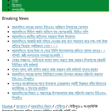
শিক্ষা
বিনোদন
সম্পাদকীয়
Breaking News
ময়মনসিংহ সদরের নবাগত ইউএনও আরিফুল ইসলামের যোগদান
ময়মনসিংহে সিভিল সার্জন অফিসে ঘুষ কেলেঙ্কারি, ভিডিও ফাঁস
ময়মনসিংহে জাতীয় আইনগত সহায়তা দিবস উদযাপন
ময়মনসিংহে সরকারি জমি পাইয়ে দেওয়ার কথা বলে প্রতারণা করে লক্ষ-লক্ষ টাকা
হাতিয়ে নিয়েছে শ্রমিকদল নেতা।।।
ময়মনসিংহে সুদের টাকা না পেয়ে ইউপি উদ্যোক্তার বাড়িতে হামলা-ভাংচুর।।
লুটপাট, স্ত্রী‌-সন্তানকে অপহরণের হুমকি ।
সেবায় স্বচ্ছতা- অফিসকে দালাল মুক্ত করতে কাজ করছেন ত্রিশালের মঠবাড়ী
ইউনিয়ন ভূমি কর্মকর্তা
দালাল মুক্ত ভূমি অফিস করতে কাজ করছেন ভূমি কর্মকর্তা লুৎফর রহমান
ময়মনসিংহ সদরের ঘাগড়া ইউনিয়নে চলমান উন্নয়ন কাজের পরিদর্শন করলেন
ইউএনও-পিআইও
ফুলপুরে সাংবাদিকদের সাথে উপজেলা চেয়ারম্যান প্রার্থী সিরাজুম মুনীর রিফাতের
মতবিনিময় ও ইফতার মাহফিল
ময়মনসিংহের সিরতা ও পরানগঞ্জে উন্নয়নমূলক কাজ পরিদর্শন করলেন ইউএনও-
পিআইও
Home
/
বাংলাদেশ
/
ময়মনসিংহ বিভাগ
/
গৌরীপুর
/
গৌরীপুরে ৯ সংখ্যাবিশিষ্ট