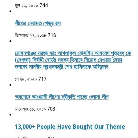
জুন ২১, ২০২০
744
শীতের নেয়ামত খেজুর রস
ডিসেম্বর ২৭, ২০১৮
718
মোহনগঞ্জের মরহুম ডাঃ আখলাকুল হোসাইন আহমেদ পুত্রবধূ কে
(বেপজা) নির্বাহী বোর্ডর সদস্য হিসাবে নিয়োগ দেওয়ায় সৈয়দ
তপনের মাননীয় প্রধানমন্ত্রী শেখ হাসিনাকে অভিনন্দন
মে ২৮, ২০২০
717
অবশেষে আওয়ামী লীগের স্বীকৃতি পাচ্ছে ওলামা লীগ
ডিসেম্বর ১১, ২০১৯
703
13,000+ People Have Bought Our Theme