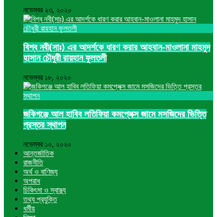
নভেম্বর ২৩, ২০২০
বিশ্ব নবী(সাঃ) এর আদর্শকে ধারণ করার আহবান-মাওলানা মাহমুদ
হাসান চৌধুরী রায়হান ফুলতলী
নভেম্বর ১৮, ২০২০
জকিগঞ্জে আল হাবিব লতিফিয়া কমপ্লেক্স জামে মসজিদের ভিত্তি
প্রস্তর স্থাপন
নভেম্বর ১০, ২০২০
আন্তর্জাতিক
রাজনীতি
অর্থ ও বাণিজ্য
অপরাধ
চিকিৎসা ও স্বাস্থ্য
তথ্য প্রযুক্তি
ধর্মীয়