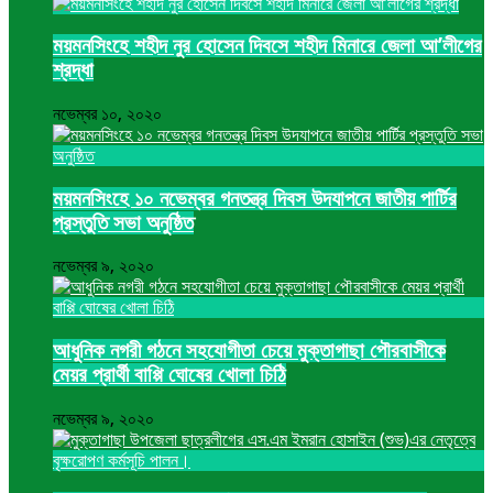
ময়মনসিংহে শহীদ নুর হোসেন দিবসে শহীদ মিনারে জেলা আ’লীগের
শ্রদ্ধা
নভেম্বর ১০, ২০২০
ময়মনসিংহে ১০ নভেম্বর গনতন্ত্র দিবস উদযাপনে জাতীয় পার্টির
প্রস্তুতি সভা অনুষ্ঠিত
নভেম্বর ৯, ২০২০
আধুনিক নগরী গঠনে সহযোগীতা চেয়ে মুক্তাগাছা পৌরবাসীকে
মেয়র প্রার্থী বাপ্পি ঘোষের খোলা চিঠি
নভেম্বর ৯, ২০২০