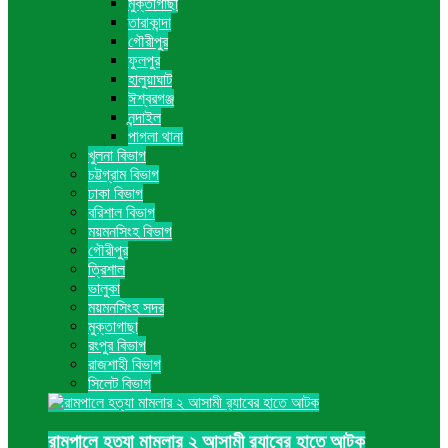
মুক্তাগাছা
তারাকান্দা
গৌরীপুর
ফুলপুর
হালুয়াঘাট
ঈশ্বরগঞ্জ
নন্দাইল
পাগলা থানা
খুলনা বিভাগ
চট্টগ্রাম বিভাগ
ঢাকা বিভাগ
বরিশাল বিভাগ
ময়মনসিংহ বিভাগ
গৌরীপুর
ত্রিশাল
ভালুকা
ময়মনসিংহ সদর
মুক্তাগাছা
রংপুর বিভাগ
রাজশাহী বিভাগ
সিলেট বিভাগ
রামপালে হত্যা মামলার ২ আসামী র‍্যাবের হাতে আটক