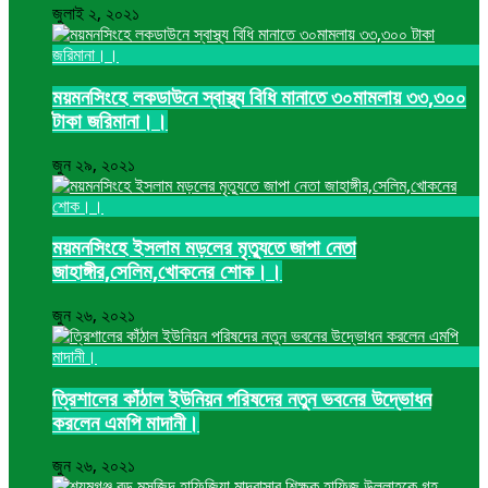
জুলাই ২, ২০২১
ময়মনসিংহে লকডাউনে স্বাস্থ্য বিধি মানাতে ৩০মামলায় ৩৩,৩০০
টাকা জরিমানা।।
জুন ২৯, ২০২১
ময়মনসিংহে ইসলাম মড়লের মৃত্যুতে জাপা নেতা
জাহাঙ্গীর,সেলিম,খোকনের শোক।।
জুন ২৬, ২০২১
ত্রিশালের কাঁঠাল ইউনিয়ন পরিষদের নতুন ভবনের উদ্ভোধন
করলেন এমপি মাদানী।
জুন ২৬, ২০২১