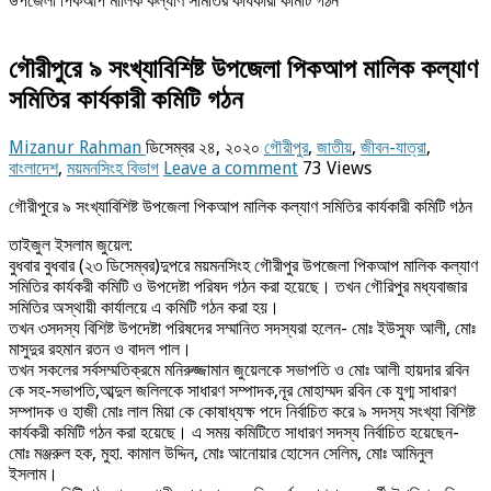
উপজেলা পিকআপ মালিক কল্যাণ সমিতির কার্যকারী কমিটি গঠন
গৌরীপুরে ৯ সংখ্যাবিশিষ্ট উপজেলা পিকআপ মালিক কল্যাণ
সমিতির কার্যকারী কমিটি গঠন
Mizanur Rahman
ডিসেম্বর ২৪, ২০২০
গৌরীপুর
,
জাতীয়
,
জীবন-যাত্রা
,
বাংলাদেশ
,
ময়মনসিংহ বিভাগ
Leave a comment
73 Views
গৌরীপুরে ৯ সংখ্যাবিশিষ্ট উপজেলা পিকআপ মালিক কল্যাণ সমিতির কার্যকারী কমিটি গঠন
তাইজুল ইসলাম জুয়েল:
বুধবার বুধবার (২৩ ডিসেম্বর)দুপরে ময়মনসিংহ গৌরীপুর উপজেলা পিকআপ মালিক কল্যাণ
সমিতির কার্যকরী কমিটি ও উপদেষ্টা পরিষদ গঠন করা হয়েছে। তখন গৌরিপুর মধ্যবাজার
সমিতির অস্থায়ী কার্যালয়ে এ কমিটি গঠন করা হয়।
তখন ৩সদস্য বিশিষ্ট উপদেষ্টা পরিষদের সম্মানিত সদস্যরা হলেন- মোঃ ইউসুফ আলী, মোঃ
মাসুদুর রহমান রতন ও বাদল পাল।
তখন সকলের সর্বসম্মতিক্রমে মনিরুজ্জামান জুয়েলকে সভাপতি ও মোঃ আলী হায়দার রবিন
কে সহ-সভাপতি,আব্দুল জলিলকে সাধারণ সম্পাদক,নূর মোহাম্মদ রবিন কে যুগ্ম সাধারণ
সম্পাদক ও হাজী মোঃ লাল মিয়া কে কোষাধ্যক্ষ পদে নির্বাচিত করে ৯ সদস্য সংখ্যা বিশিষ্ট
কার্যকরী কমিটি গঠন করা হয়েছে। এ সময় কমিটিতে সাধারণ সদস্য নির্বাচিত হয়েছেন-
মোঃ মঞ্জরুল হক, মুহা. কামাল উদ্দিন, মোঃ আনোয়ার হোসেন সেলিম, মোঃ আমিনুল
ইসলাম।