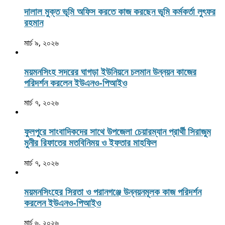
দালাল মুক্ত ভূমি অফিস করতে কাজ করছেন ভূমি কর্মকর্তা লুৎফর
রহমান
মার্চ ৯, ২০২৬
ময়মনসিংহ সদরের ঘাগড়া ইউনিয়নে চলমান উন্নয়ন কাজের
পরিদর্শন করলেন ইউএনও-পিআইও
মার্চ ৭, ২০২৬
ফুলপুরে সাংবাদিকদের সাথে উপজেলা চেয়ারম্যান প্রার্থী সিরাজুম
মুনীর রিফাতের মতবিনিময় ও ইফতার মাহফিল
মার্চ ৭, ২০২৬
ময়মনসিংহের সিরতা ও পরানগঞ্জে উন্নয়নমূলক কাজ পরিদর্শন
করলেন ইউএনও-পিআইও
মার্চ ৬, ২০২৬