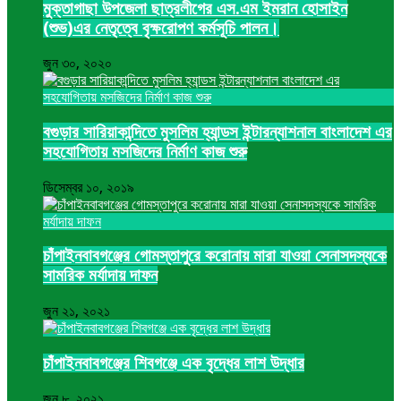
মুক্তাগাছা উপজেলা ছাত্রলীগের এস.এম ইমরান হোসাইন
(শুভ)এর নেতৃত্বে বৃক্ষরোপণ কর্মসূচি পালন।
জুন ৩০, ২০২০
বগুড়ার সারিয়াকান্দিতে মুসলিম হ্যান্ডস ইন্টারন্যাশনাল বাংলাদেশ এর
সহযোগিতায় মসজিদের নির্মাণ কাজ শুরু
ডিসেম্বর ১০, ২০১৯
চাঁপাইনবাবগঞ্জের গোমস্তাপুরে করোনায় মারা যাওয়া সেনাসদস্যকে
সামরিক মর্যাদায় দাফন
জুন ২১, ২০২১
চাঁপাইনবাবগঞ্জের শিবগঞ্জে এক বৃদ্ধের লাশ উদ্ধার
জুন ৮, ২০২১