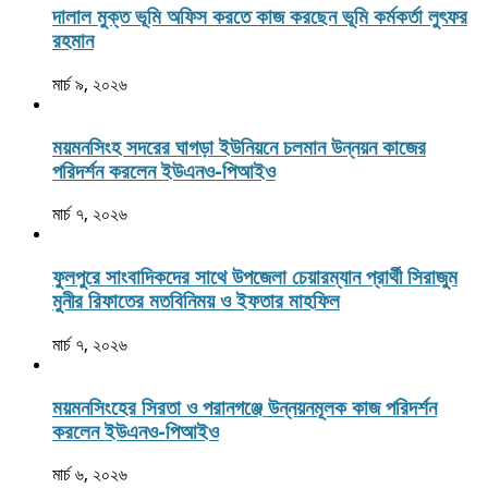
দালাল মুক্ত ভূমি অফিস করতে কাজ করছেন ভূমি কর্মকর্তা লুৎফর
রহমান
মার্চ ৯, ২০২৬
ময়মনসিংহ সদরের ঘাগড়া ইউনিয়নে চলমান উন্নয়ন কাজের
পরিদর্শন করলেন ইউএনও-পিআইও
মার্চ ৭, ২০২৬
ফুলপুরে সাংবাদিকদের সাথে উপজেলা চেয়ারম্যান প্রার্থী সিরাজুম
মুনীর রিফাতের মতবিনিময় ও ইফতার মাহফিল
মার্চ ৭, ২০২৬
ময়মনসিংহের সিরতা ও পরানগঞ্জে উন্নয়নমূলক কাজ পরিদর্শন
করলেন ইউএনও-পিআইও
মার্চ ৬, ২০২৬