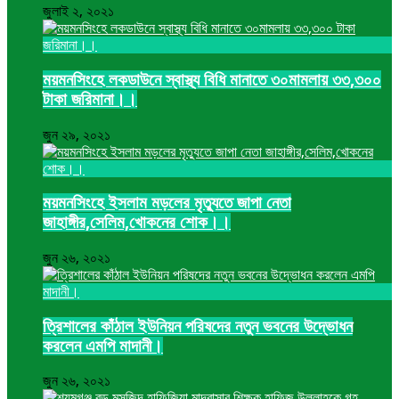
জুলাই ২, ২০২১
ময়মনসিংহে লকডাউনে স্বাস্থ্য বিধি মানাতে ৩০মামলায় ৩৩,৩০০
টাকা জরিমানা।।
জুন ২৯, ২০২১
ময়মনসিংহে ইসলাম মড়লের মৃত্যুতে জাপা নেতা
জাহাঙ্গীর,সেলিম,খোকনের শোক।।
জুন ২৬, ২০২১
ত্রিশালের কাঁঠাল ইউনিয়ন পরিষদের নতুন ভবনের উদ্ভোধন
করলেন এমপি মাদানী।
জুন ২৬, ২০২১