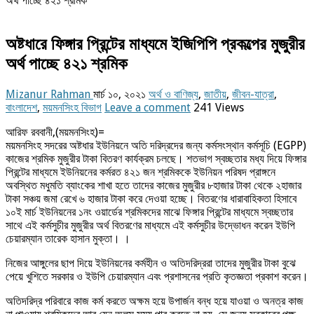
অর্থ পাচ্ছে ৪২১ শ্রমিক
অষ্টধারে ফিঙ্গার প্রিন্টের মাধ্যমে ইজিপিপি প্রকল্পের মুজুরীর
অর্থ পাচ্ছে ৪২১ শ্রমিক
Mizanur Rahman
মার্চ ১০, ২০২১
অর্থ ও বাণিজ্য
,
জাতীয়
,
জীবন-যাত্রা
,
বাংলাদেশ
,
ময়মনসিংহ বিভাগ
Leave a comment
241 Views
আরিফ রববানী,(ময়মনসিংহ)=
ময়মনসিংহ সদরের অষ্টধার ইউনিয়নে অতি দরিদ্রদের জন্য কর্মসংস্থান কর্মসূচি (EGPP)
কাজের শ্রমিক মুজুরীর টাকা বিতরণ কার্যক্রম চলছে। শতভাগ স্বচ্ছতার মধ্য দিয়ে ফিঙ্গার
প্রিন্টের মাধ্যমে ইউনিয়নের কর্মরত ৪২১ জন শ্রমিককে ইউনিয়ন পরিষদ প্রাঙ্গনে
অবস্থিত মধুমতি ব্যাংকের শাখা হতে তাদের কাজের মুজুরীর ৮হাজার টাকা থেকে ২হাজার
টাকা সঞ্চয় জমা রেখে ৬ হাজার টাকা করে দেওয়া হচ্ছে। বিতরণের ধারাবাহিকতা হিসাবে
১০ই মার্চ ইউনিয়নের ১নং ওয়ার্ডের শ্রমিকদের মাঝে ফিঙ্গার প্রিন্টের মাধ্যমে স্বচ্ছতার
সাথে এই কর্মসুচীর মুজুরীর অর্থ বিতরণের মাধ্যমে এই কর্মসুচীর উদ্ভোধন করেন ইউপি
চেয়ারম্যান তারেক হাসান মুক্তা। ।
নিজের আঙ্গুলের ছাপ দিয়ে ইউনিয়নের কর্মহীন ও অতিদরিদ্ররা তাদের মুজুরীর টাকা বুঝে
পেয়ে খুশিতে সরকার ও ইউপি চেয়ারম্যান এবং প্রশাসনের প্রতি কৃতজ্ঞতা প্রকাশ করেন।
অতিদরিদ্র পরিবারে কাজ কর্ম করতে অক্ষম হয়ে উপার্জন বন্ধ হয়ে যাওয়া ও অনত্র কাজ