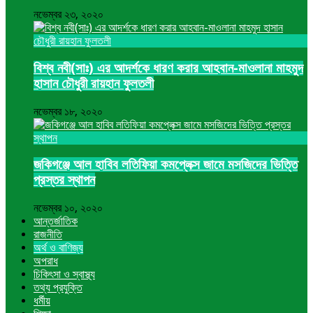
নভেম্বর ২৩, ২০২০
বিশ্ব নবী(সাঃ) এর আদর্শকে ধারণ করার আহবান-মাওলানা মাহমুদ
হাসান চৌধুরী রায়হান ফুলতলী
নভেম্বর ১৮, ২০২০
জকিগঞ্জে আল হাবিব লতিফিয়া কমপ্লেক্স জামে মসজিদের ভিত্তি
প্রস্তর স্থাপন
নভেম্বর ১০, ২০২০
আন্তর্জাতিক
রাজনীতি
অর্থ ও বাণিজ্য
অপরাধ
চিকিৎসা ও স্বাস্থ্য
তথ্য প্রযুক্তি
ধর্মীয়