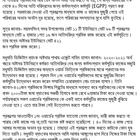
না পাওয়ায় শ্রমিকদের আর যেন অলস সময় পার করতে না হয়, সে জন্য সরকারের পক্ষ
থেকে ৪০ দিনের অতি দরিদ্রদের জন্য কর্মসংস্থান কর্মসূচি (EGPP) গ্রহণ করা
হয়েছে। সরকারের দেওয়া এই প্রকল্পের মাধ্যমে কাজ ও কাজের মুজুরী পেয়ে ওই
পরিবারের অভাব অনটন দূর হয়েছে, ফলে পরিবারের সদস্যদের মুখে হাসি ফুটেছে।
সুত্র জানায়- ময়মনসিংহ সদর উপজেলার মোট ১১ টি ইউনিয়নে মোট ৯৯ টি প্রকল্পের
মাধ্যমে মোট ৬ হাজার ১শত ১৬ জন অতিদরিদ্র শ্রমিক কাজ করেছে এই কর্মসূচিতে।
তার মধ্যে অষ্টাধর ইউনিয়নে মোট ৪২১
জন শ্রমিক কাজ করেন।
মধুমতি ডিজিটাল ব্যাংক অষ্টধার শাখার এজেন্ট নাহিদ হাসান জানান- ২০২০-২০২১ অর্থ
বছরে অষ্টাধর ইউনিয়নে কর্মরত অতিদরিদ্র দের জন্য কর্মসংস্থান কর্মসূচির কাজের মজুরি
মধুমতি ডিজিটাল ব্যাংকের মাধ্যমে ওয়ার্ড ভিত্তিক শ্রমিকদের মাঝে প্রদানের শুভ
উদ্ভোধন করা হয়েছে। প্রথম দিন ১নং ওয়ার্ডের শ্রমিকদের মাঝে মুজুরির বিতরণ
কর্মসুচীর উদ্ভোধন করেন করেন সম্মানিত চেয়ারম্যান মোঃ তারেক হাসান। তিনি
জানান-৪২১জন শ্রমিককে ফিঙ্গার প্রিন্টের মাধ্যমে সনাক্ত করে প্রতিজনের থেকে সঞ্চয়
বাবদ ২০০০টাকা জমা ব্যাংকের সঞ্চয়ী হিসাবে জমা রেখে ৬হাজার টাকা করে দেওয়া হচ্ছে।
পর্যায়ক্রমে সকল ওয়ার্ডের শ্রমিকদের কে একই ভাবে কর্মসুচীর কাজের মুজুরী বুঝিয়ে
দেওয়া হবে। এতে যার টাকা সেই উত্তোলন করতে পারবে।
প্রকল্পের আওতাধীন ১নং ওয়ার্ডের শ্রমিক ফাতেমা বেগম জানান, ভারী কাজ করতে না
পারায় কেউ কাজে লয় না,তাই অনেক কষ্ট করতে হয়েছিলো । ৪০ দিনের এ কাজ পেয়ে
আমার সংসারের অভাব দূর হয়েছে। তাছাড়া এই প্রকল্পে কাজ করতে কাউকে কোন ঘুষ
দিতে হয়নি। মধুমতি ব্যাংকের মাধ্যমে আমি আমার আঙ্গুলের ছাপ দিয়ে নিজের টাকা নিজে
তুলেছি,এ জন্য কাউকে কোন দালালী ও ঘোষ দিতে হয়নি।