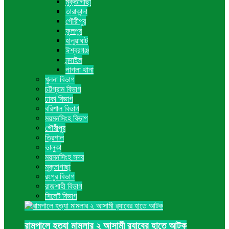
মুক্তাগাছা
তারাকান্দা
গৌরীপুর
ফুলপুর
হালুয়াঘাট
ঈশ্বরগঞ্জ
নন্দাইল
পাগলা থানা
খুলনা বিভাগ
চট্টগ্রাম বিভাগ
ঢাকা বিভাগ
বরিশাল বিভাগ
ময়মনসিংহ বিভাগ
গৌরীপুর
ত্রিশাল
ভালুকা
ময়মনসিংহ সদর
মুক্তাগাছা
রংপুর বিভাগ
রাজশাহী বিভাগ
সিলেট বিভাগ
রামপালে হত্যা মামলার ২ আসামী র‍্যাবের হাতে আটক