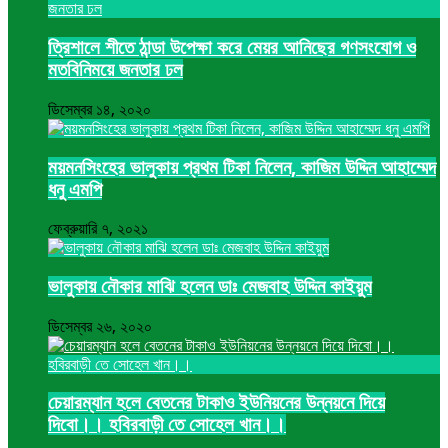
ত্রিশালে শীতে ঠান্ডা উপেক্ষা করে মেয়র আনিছের গণসংযোগ ও
মতবিনিময়ে জনতার ঢল
ডিসেম্বর ১৪, ২০২০
ময়মনসিংহের ভালুকায় প্রথম টিকা নিলেন, কাজিম উদ্দিন আহাম্মেদ
ধনু এমপি
ফেব্রুয়ারি ৭, ২০২১
ভালুকায় নৌকার মাঝি হলেন ডাঃ মেজবাহ উদ্দিন কাইয়ুম
ডিসেম্বর ২৬, ২০২০
চেয়ারম্যান হলে বেতনের টাকাও ইউনিয়নের উন্নয়নে দিয়ে
দিবো।। হবিরবাড়ী তে সোহেল খান।।