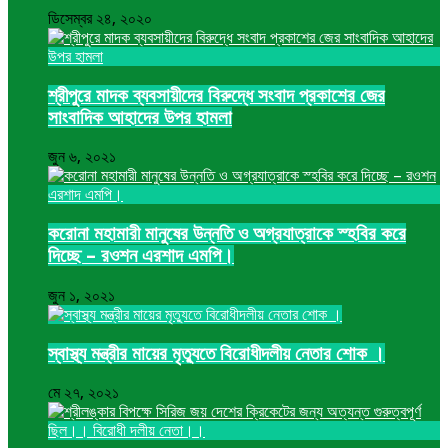
ডিসেম্বর ২৪, ২০২০
শ্রীপুরে মাদক ব্যবসায়ীদের বিরুদ্ধে সংবাদ প্রকাশের জের
সাংবাদিক আহাদের উপর হামলা
জুন ৬, ২০২১
করোনা মহামারী মানুষের উন্নতি ও অগ্রযাত্রাকে স্হবির করে
দিচ্ছে – রওশন এরশাদ এমপি।
জুন ১, ২০২১
স্বাস্থ্য মন্ত্রীর মায়ের মৃত্যুতে বিরোধীদলীয় নেতার শোক ।
মে ২৭, ২০২১