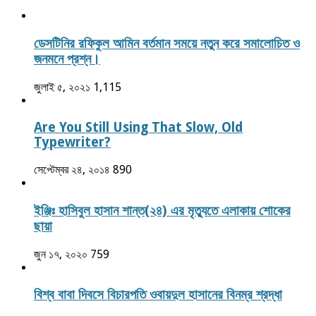
ডেসটিনির রফিকুল আমিন বর্তমান সময়ে নতুন করে সমালোচিত ও
জনমনে প্রশ্ন।
জুলাই ৫, ২০২১
1,115
Are You Still Using That Slow, Old
Typewriter?
সেপ্টেম্বর ২৪, ২০১৪
890
ইঞ্জিঃ হাসিবুল হাসান শান্ত(২৪) এর মৃত্যুতে এলাকায় শোকের
ছায়া
জুন ১৭, ২০২০
759
বিশ্ব বাবা দিবসে বিচারপতি ওবায়দুল হাসানের বিনম্র শ্রদ্ধা