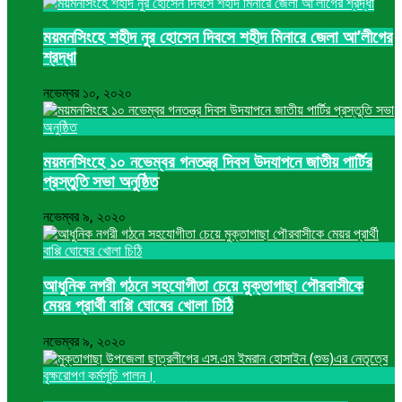
ময়মনসিংহে শহীদ নুর হোসেন দিবসে শহীদ মিনারে জেলা আ’লীগের
শ্রদ্ধা
নভেম্বর ১০, ২০২০
ময়মনসিংহে ১০ নভেম্বর গনতন্ত্র দিবস উদযাপনে জাতীয় পার্টির
প্রস্তুতি সভা অনুষ্ঠিত
নভেম্বর ৯, ২০২০
আধুনিক নগরী গঠনে সহযোগীতা চেয়ে মুক্তাগাছা পৌরবাসীকে
মেয়র প্রার্থী বাপ্পি ঘোষের খোলা চিঠি
নভেম্বর ৯, ২০২০