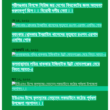
শ্রীলঙ্কার বিপক্ষে সিরিজ জয় দেশের ক্রিকেটের জন্য অত্যন্ত
গুরুত্বপূর্ণ ছিল।। বিরোধী দলীয় নেতা।।
মে ২৫, ২০২১
ব্যাংকার খোন্দকার ইব্রাহিম খালেদের মৃত্যুতে রওশন এরশাদ
এমপির শোক
ফেব্রুয়ারি ২৪, ২০২১
কলমাকান্দায় লড়ির ধাক্কায় ইজিবাইক উল্টে মোহনগঞ্জের মেয়ে
নিহত,আহত-৫
জুন ১২, ২০২০
ইউএনও উম্মে কুলসুমের নেতৃত্বে লকডাউনে কঠোর পূর্বধলা
উপজেলা প্রশাসন।।