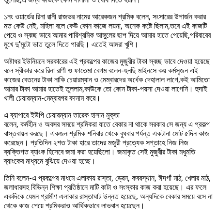
১নং ওয়ার্ডের রিনা রানী রাজভর নামের আরেকজন শ্রমিক বলেন, সংসারের উপার্জন করার
মত কেউ নেই, মহিলা বলে কেউ কোন কাজে লয়না, অনেক কষ্টে ছিলাম,তবে এই কাজটি
পেয়ে ও স্বচ্ছ ভাবে আমার পারিশ্রমিক আঙ্গুলের ছাপ দিয়ে আমার হাতে পেয়েছি,পরিবারের
মুখে দু’মুটো ভাত তুলে দিতে পারছি। এতেই আমরা খুশি।
অষ্টাধর ইউনিয়নে সরকারের এই প্রকল্পের কাজের মুজুরীর টাকা স্বচ্ছ ভাবে দেওয়া হয়েছে
বলে স্বীকার করে রিনা রাণী ও ফাতেমা বেগম বলেন-হুনছি মাইনসে কয় কর্মসৃজন এই
কাজের বেতনের টাকা নাকি চেয়ারম্যান ও মেম্বারদের অর্ধেক দেহালাল লাগে,কই আমিতো
আমার টাকা আমার হাতেই তুললাম,কাউকে তো কোন টাকা-পয়সা দেওয়া লাগেনি। হুদাই
খালী চেয়ারম্যান-মেম্বারগর বদনাম করে।
এ ব্যাপারে ইউপি চেয়ারম্যান তারেক হাসান মুক্তা
বলেন, কর্মহীন ও অবসর সময়ে শ্রমিকরা যাতে বেকার না থাকে সরকার সে জন্য এ প্রকল্প
বাস্তবায়ন করছে। একজন শ্রমিক শনিবার থেকে বুধবার পর্যন্ত একটানা মোট ৫দিন কাজ
করেছেন। প্রতিদিন ২শত টাকা হারে তাদের মজুরী প্রত্যেক সপ্তাহে নিজ নিজ
ব্যক্তিগত ব্যাংক হিসেবে জমা করা হয়েছিলো। জমাকৃত সেই মুজুরীর টাকা মধুমতি
ব্যাংকের মাধ্যমে বুঝিয়ে দেওয়া হচ্ছে।
তিনি বলেন-এ প্রকল্পের মাধমে এলাকায় রাস্তা, ড্রেন, কবরস্থান, ঈদগাঁ মাঠ, খেলার মাঠ,
জলাধারসহ বিভিন্ন শিক্ষা প্রতিষ্ঠানে মাটি কাটা ও সংস্কার কাজ করা হয়েছে। এর ফলে
একদিকে যেমন গ্রামীণ এলাকার রাস্তাঘাট উন্নত হয়েছে, অন্যদিকে বেকার সময়ে বসে না
থেকে কাজ পেয়ে শ্রমিকরাও আর্থিকভাবে লাভবান হয়েছেন।