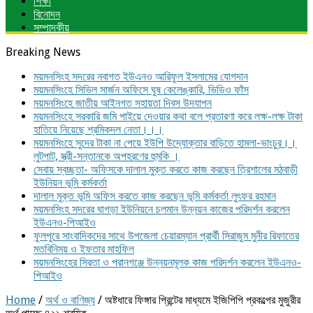
শিক্ষা
বিনোদন
সম্পাদকীয়
Breaking News
ময়মনসিংহ সদরের নবাগত ইউএনও আরিফুল ইসলামের যোগদান
ময়মনসিংহে সিভিল সার্জন অফিসে ঘুষ কেলেঙ্কারি, ভিডিও ফাঁস
ময়মনসিংহে জাতীয় আইনগত সহায়তা দিবস উদযাপন
ময়মনসিংহে সরকারি জমি পাইয়ে দেওয়ার কথা বলে প্রতারণা করে লক্ষ-লক্ষ টাকা
হাতিয়ে নিয়েছে শ্রমিকদল নেতা।।।
ময়মনসিংহে সুদের টাকা না পেয়ে ইউপি উদ্যোক্তার বাড়িতে হামলা-ভাংচুর।।
লুটপাট, স্ত্রী‌-সন্তানকে অপহরণের হুমকি ।
সেবায় স্বচ্ছতা- অফিসকে দালাল মুক্ত করতে কাজ করছেন ত্রিশালের মঠবাড়ী
ইউনিয়ন ভূমি কর্মকর্তা
দালাল মুক্ত ভূমি অফিস করতে কাজ করছেন ভূমি কর্মকর্তা লুৎফর রহমান
ময়মনসিংহ সদরের ঘাগড়া ইউনিয়নে চলমান উন্নয়ন কাজের পরিদর্শন করলেন
ইউএনও-পিআইও
ফুলপুরে সাংবাদিকদের সাথে উপজেলা চেয়ারম্যান প্রার্থী সিরাজুম মুনীর রিফাতের
মতবিনিময় ও ইফতার মাহফিল
ময়মনসিংহের সিরতা ও পরানগঞ্জে উন্নয়নমূলক কাজ পরিদর্শন করলেন ইউএনও-
পিআইও
Home
/
অর্থ ও বাণিজ্য
/
অষ্টধারে ফিঙ্গার প্রিন্টের মাধ্যমে ইজিপিপি প্রকল্পের মুজুরীর