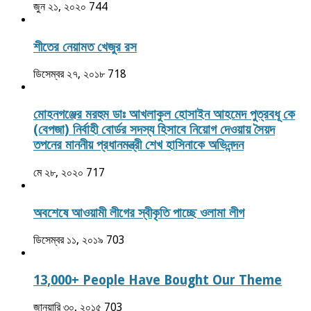
জুন ২১, ২০২০
744
শীতের নেয়ামত খেজুর রস
ডিসেম্বর ২৭, ২০১৮
718
মোহনগঞ্জের মরহুম ডাঃ আখলাকুল হোসাইন আহমেদ পুত্রবধূ কে
(বেপজা) নির্বাহী বোর্ডর সদস্য হিসাবে নিয়োগ দেওয়ায় সৈয়দ
তপনের মাননীয় প্রধানমন্ত্রী শেখ হাসিনাকে অভিনন্দন
মে ২৮, ২০২০
717
অবশেষে আওয়ামী লীগের স্বীকৃতি পাচ্ছে ওলামা লীগ
ডিসেম্বর ১১, ২০১৯
703
13,000+ People Have Bought Our Theme
জানুয়ারি ৩০, ২০১৫
703