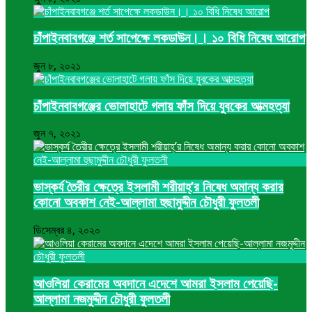
চাঁপাইনবাবগঞ্জে শর্ত সাপেক্ষে লকডাউন।। ১০ বিধি নিষেধ আরোপ
জুন ৮, ২০২১
চাঁপাইনবাবগঞ্জের ভোলাহাটে গলায় ফাঁস দিয়ে যুবকের আত্মহত্যা
জুন ৭, ২০২১
ভাস্কর্য তৈরীর ক্ষেত্রে ইসলামী শরীয়াহ্’র নিষেধ অমান্য করার
কোনো অবকাশ নেই-আল্লামা হুছামুদ্দীন চৌধুরী ফুলতলী
ডিসেম্বর ৪, ২০২০
আওলিয়া কেরামের অবদানে এদেশে আমরা ইসলাম পেয়েছি-
আল্লামা নজমুদ্দীন চৌধুরী ফুলতলী