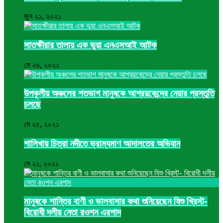
জুন ২১, ২০২১
সাতক্ষীরার তালায় এক ভুয়া এনএসআই আটক
মে ২৬, ২০২১
উপকূলীয় অঞ্চলের শতভাগ মানুষকে আশ্রয়কেন্দ্রে নেয়ার প্রস্তুতি
চলছে
মে ২৫, ২০২১
শালিখায় চিত্রা নদীতে ভ্রাম্যমাণ আদালতের অভিযান
মে ২১, ২০২১
মানুষকে শান্তির বাণী ও ভালবাসার কথা শুনিয়েছেন যিশু খ্রিস্ট-
বিরোধী দলীয় নেতা রওশন এরশাদ