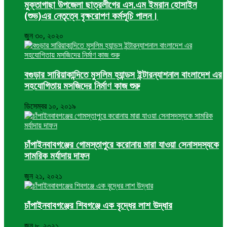
মুক্তাগাছা উপজেলা ছাত্রলীগের এস.এম ইমরান হোসাইন
(শুভ)এর নেতৃত্বে বৃক্ষরোপণ কর্মসূচি পালন।
জুন ৩০, ২০২০
বগুড়ার সারিয়াকান্দিতে মুসলিম হ্যান্ডস ইন্টারন্যাশনাল বাংলাদেশ এর
সহযোগিতায় মসজিদের নির্মাণ কাজ শুরু
ডিসেম্বর ১০, ২০১৯
চাঁপাইনবাবগঞ্জের গোমস্তাপুরে করোনায় মারা যাওয়া সেনাসদস্যকে
সামরিক মর্যাদায় দাফন
জুন ২১, ২০২১
চাঁপাইনবাবগঞ্জের শিবগঞ্জে এক বৃদ্ধের লাশ উদ্ধার
জুন ৮, ২০২১