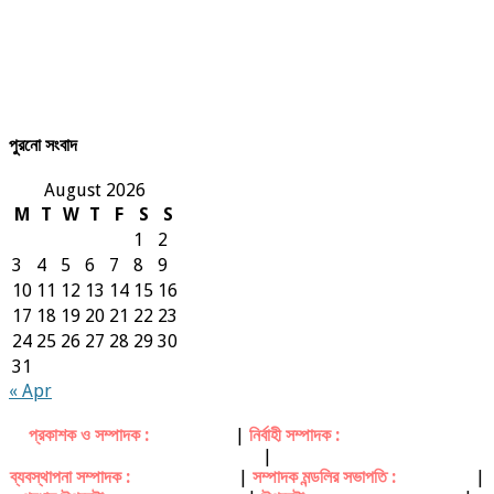
পুরনো সংবাদ
August 2026
M
T
W
T
F
S
S
1
2
3
4
5
6
7
8
9
10
11
12
13
14
15
16
17
18
19
20
21
22
23
24
25
26
27
28
29
30
31
« Apr
প্রকাশক ও সম্পাদক :
মিজানুর রহমান
|
নির্বাহী সম্পাদক :
সৈয়দ তোফায়েল উদ্দিন
হুসাইন
|
ব্যবস্থাপনা সম্পাদক :
মোঃ শরীফুল আলম
|
সম্পাদক মন্ডলির সভাপতি :
ফরহাদ ভূইয়া
|