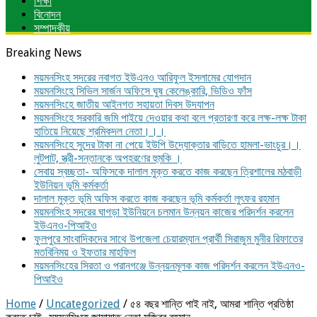
শিক্ষা
বিনোদন
সম্পাদকীয়
Breaking News
ময়মনসিংহ সদরের নবাগত ইউএনও আরিফুল ইসলামের যোগদান
ময়মনসিংহে সিভিল সার্জন অফিসে ঘুষ কেলেঙ্কারি, ভিডিও ফাঁস
ময়মনসিংহে জাতীয় আইনগত সহায়তা দিবস উদযাপন
ময়মনসিংহে সরকারি জমি পাইয়ে দেওয়ার কথা বলে প্রতারণা করে লক্ষ-লক্ষ টাকা
হাতিয়ে নিয়েছে শ্রমিকদল নেতা।।।
ময়মনসিংহে সুদের টাকা না পেয়ে ইউপি উদ্যোক্তার বাড়িতে হামলা-ভাংচুর।।
লুটপাট, স্ত্রী‌-সন্তানকে অপহরণের হুমকি ।
সেবায় স্বচ্ছতা- অফিসকে দালাল মুক্ত করতে কাজ করছেন ত্রিশালের মঠবাড়ী
ইউনিয়ন ভূমি কর্মকর্তা
দালাল মুক্ত ভূমি অফিস করতে কাজ করছেন ভূমি কর্মকর্তা লুৎফর রহমান
ময়মনসিংহ সদরের ঘাগড়া ইউনিয়নে চলমান উন্নয়ন কাজের পরিদর্শন করলেন
ইউএনও-পিআইও
ফুলপুরে সাংবাদিকদের সাথে উপজেলা চেয়ারম্যান প্রার্থী সিরাজুম মুনীর রিফাতের
মতবিনিময় ও ইফতার মাহফিল
ময়মনসিংহের সিরতা ও পরানগঞ্জে উন্নয়নমূলক কাজ পরিদর্শন করলেন ইউএনও-
পিআইও
Home
/
Uncategorized
/
৫৪ বছর শান্তি পাই নাই, আমরা শান্তি প্রতিষ্ঠা