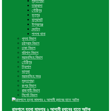
মুক্তাগাছা
তারাকান্দা
গৌরীপুর
ফুলপুর
হালুয়াঘাট
ঈশ্বরগঞ্জ
নন্দাইল
পাগলা থানা
খুলনা বিভাগ
চট্টগ্রাম বিভাগ
ঢাকা বিভাগ
বরিশাল বিভাগ
ময়মনসিংহ বিভাগ
গৌরীপুর
ত্রিশাল
ভালুকা
ময়মনসিংহ সদর
মুক্তাগাছা
রংপুর বিভাগ
রাজশাহী বিভাগ
সিলেট বিভাগ
রামপালে হত্যা মামলার ২ আসামী র‍্যাবের হাতে আটক