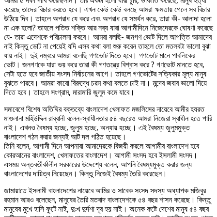
আমরা ৫ দফা দাবি করেছিলাম। তার একটা হলো যারা চুরি, ডাকাতি করেছে, মানুষ হত্যা
করেছে তাদের বিচার করতে হবে। এখন কেউ কেউ বলছে আমরা ক্ষমতায় গেলে সব বিচার
উঠিয়ে দিব। তাহলে অপরাধ যে করে এবং অপরাধ যে সমর্থন করে, তারা কী- আলাদা হলো
না এক হলো? তাহলে পতিত শক্তি আর নব্য যারা আগামীদিনে নিজেদেরকে ঘোষণা করেছে
যে- তারা এদেশকে পরিচালনা করবে। আমরা বলছি- জনগণ ভোট দিলে আপত্তি আমাদের
নাই কিন্তু ভোট না পেয়েই যদি এসব কথা বলা শুরু করেন তাহলে তো মতলবটা ভালো বুঝা
যায় নাই। দুই নম্বরে আমরা বলেছি গণভোট দিতে হবে। গণভোট মানে পাবলিকের
ভোট। জনগণকে যারা ভয় করে তারা কী গণতন্ত্রে বিশ্বাস করে ? গণভোট মানতে হবে,
সেটা হতে হবে জাতীয় সংসদ নির্বাচনের আগে। তাহলে গণভোটের সত্যিকার মূল্য মানুষ
বুঝতে পারবে। আমরা কারো বিরুদ্ধে চরম কথা বলতে চাই না। মন্দের জবাব ভালো দিয়ে
দিতে হবে। তাহলে সংগ্রাম, মারামারি জুলুম কমে যাবে।
সমাবেশে বিশেষ অতিথির বক্তব্যে বাংলাদেশ খেলাফত মজলিসের নায়েবে আমীর হযরত
মাওলানা মহিউদ্দিন রাব্বানী বলেন-স্বাধীনতার ৫৪ বছরেও আমরা নিজেরা স্বাধীন হতে পারি
নাই। এখনও বৈষম্য হচ্ছে, জুলুম হচ্ছে, অন্যায় হচ্ছে। এই বৈষম্য জুলুমমুক্ত
বাংলাদেশ গঠন করার জন্যই আট দল গঠিত হয়েছে।
তিনি বলেন, আগামী দিনে আপনারা আমাদেরকে বিজয়ী করলে আগামীর বাংলাদেশ হবে
কোরআনের বাংলাদেশ, খেলাফতের বাংলাদেশ। আগামী সংসদ হবে ইসলামী সংসদ।
এসময় অন্তবতীর্কালীন সরকারের উদ্দেশ্যে বলেন, আপনি বৈষম্যমুক্ত করার জন্য
বাংলাদেশের দায়িত্ব নিয়েছেন। কিন্তু নিজেই বৈষম্য তৈরি করেছেন।
জামায়াতে ইসলামী বাংলাদেশের নায়েবে আমির ও সাবেক সংসদ সদস্য অধ্যাপক মজিবুর
রহমান আরও বলেছেন, মানুষের তৈরি মতবাদ বাংলাদেশকে ৫৪ বছর শাসন করেছে। কিন্তু
মানুষের মুখে হাসি ফুটে নাই, দুঃখ দুর্দশা দূর হয় নাই। অনেক কষ্টে দেশের মানুষ ৫৪ বছর