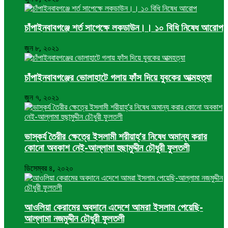
চাঁপাইনবাবগঞ্জে শর্ত সাপেক্ষে লকডাউন।। ১০ বিধি নিষেধ আরোপ
জুন ৮, ২০২১
চাঁপাইনবাবগঞ্জের ভোলাহাটে গলায় ফাঁস দিয়ে যুবকের আত্মহত্যা
জুন ৭, ২০২১
ভাস্কর্য তৈরীর ক্ষেত্রে ইসলামী শরীয়াহ্’র নিষেধ অমান্য করার
কোনো অবকাশ নেই-আল্লামা হুছামুদ্দীন চৌধুরী ফুলতলী
ডিসেম্বর ৪, ২০২০
আওলিয়া কেরামের অবদানে এদেশে আমরা ইসলাম পেয়েছি-
আল্লামা নজমুদ্দীন চৌধুরী ফুলতলী