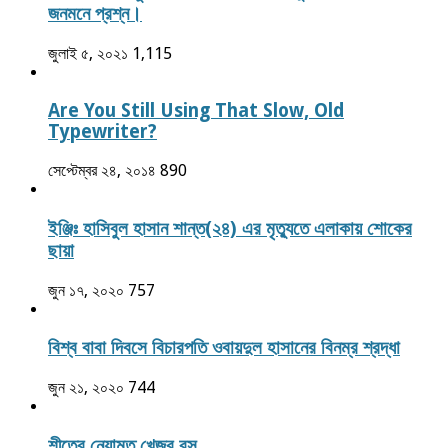
জনমনে প্রশ্ন।
জুলাই ৫, ২০২১
1,115
Are You Still Using That Slow, Old
Typewriter?
সেপ্টেম্বর ২৪, ২০১৪
890
ইঞ্জিঃ হাসিবুল হাসান শান্ত(২৪) এর মৃত্যুতে এলাকায় শোকের
ছায়া
জুন ১৭, ২০২০
757
বিশ্ব বাবা দিবসে বিচারপতি ওবায়দুল হাসানের বিনম্র শ্রদ্ধা
জুন ২১, ২০২০
744
শীতের নেয়ামত খেজুর রস