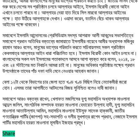
কাটিয়েছে, আমরা বাংলাদেশের মানুষের ভাগ্যের পরিবর্তন করতে চাই। জাতীয় সংসদ থেকে
শুরু করে দেশের সব প্রতিষ্ঠান চলবে আল্লাহর আইনে, ইসলাম বিরোধী কোনো আইন
এখানে চলতে পারবে না। আল্লাহর দেয়া হাত দিয়ে সিল মারবো আল্লাহর আইনের
পক্ষে। হাত উঠিয়ে আল্লাহকে দেখান। ওয়াদা করেন, যতদিন বেঁচে থাকব আল্লাহর
আইনের পক্ষে থাকবেন।
সমাবেশে ইসলামি আন্দোলনের প্রেসিডিয়াম সদস্য আশরাফ আলী আকন্দের সভাপতিত্বে
সমাবেশে প্রধান অতিথির বক্তব্যে জামায়াতে ইসলামীর নায়েবে আমীর অধ্যাপক মজিবুর
রহমান আরও বলেন, মানুষের ভাগ্যের পরিবর্তন করতে সচিবায়লসহ সকল প্রতিষ্ঠান
কেবলমাত্র আল্লাহর আইন ধারা পরিচালিত হবে। ইসলাম বিরোধী কোন আইন চলবে না।
বাংলাদেশের সকল দল ইসলামের পতাকাদলে আসবে আশা ব্যক্ত করে বলেন, ২০১৪, ১৮
এবং ২৪ স্টাইলের মত নিবার্চন আমরা চাই না। মানুষের অধিকার প্রতিষ্ঠার লক্ষ্যে প্রধান
উপদেষ্ঠাকে তাদের পাঁচ দফা দাবি মেনে নেওয়ার আহবান জানান।
বেলা ১২টা থেকে বিভাগের চার জেলা হতে খণ্ড খণ্ড মিছিল নিয়ে নেতাকমীর্রা জরো
হোন। এসময় তারা আগামীতে আটদলের বিজয় সুনিশ্চিত বলেও দাবী জানান।
সমাবেশে আরও বক্তব্য রাখেন, খেলাফত মজলিসের যুগ্ম মহাসচিব অধ্যাপক মাওলানা
আব্দুল জলিল, সাংগঠনিক সম্পাদক হযরত মাওলানা হেদায়েত উল্লাহ হাদী, যুগ্ম মহাসচিব
মাওলানা আতাউল্লাহ আমিন, মহাসচিব মাওলানা ইউসুফ সাদেক হাক্কানী, জাতীয়
গণতান্ত্রিক পার্টির (জাগপা) সহ-সভাপতি ও দলীয় মুখপাত্র রাশেদ প্রধান, নেজামে ইসলাম
পার্টির মহাসচিব হযরত মাওলানা মূসাবীন ইজহার প্রমূখ।
Share