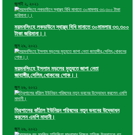
জুলাই ২, ২০২১
ময়মনসিংহে লকডাউনে স্বাস্থ্য বিধি মানাতে ৩০মামলায় ৩৩,৩০০
টাকা জরিমানা।।
জুন ২৯, ২০২১
ময়মনসিংহে ইসলাম মড়লের মৃত্যুতে জাপা নেতা
জাহাঙ্গীর,সেলিম,খোকনের শোক।।
জুন ২৬, ২০২১
ত্রিশালের কাঁঠাল ইউনিয়ন পরিষদের নতুন ভবনের উদ্ভোধন
করলেন এমপি মাদানী।
জুন ২৬, ২০২১