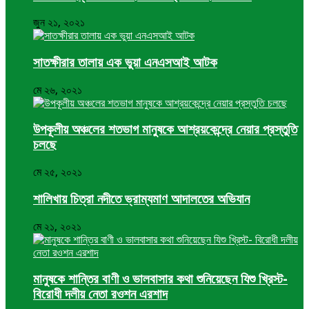
জুন ২১, ২০২১
সাতক্ষীরার তালায় এক ভুয়া এনএসআই আটক
মে ২৬, ২০২১
উপকূলীয় অঞ্চলের শতভাগ মানুষকে আশ্রয়কেন্দ্রে নেয়ার প্রস্তুতি
চলছে
মে ২৫, ২০২১
শালিখায় চিত্রা নদীতে ভ্রাম্যমাণ আদালতের অভিযান
মে ২১, ২০২১
মানুষকে শান্তির বাণী ও ভালবাসার কথা শুনিয়েছেন যিশু খ্রিস্ট-
বিরোধী দলীয় নেতা রওশন এরশাদ