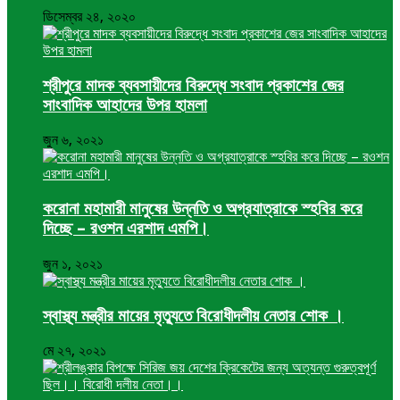
ডিসেম্বর ২৪, ২০২০
শ্রীপুরে মাদক ব্যবসায়ীদের বিরুদ্ধে সংবাদ প্রকাশের জের
সাংবাদিক আহাদের উপর হামলা
জুন ৬, ২০২১
করোনা মহামারী মানুষের উন্নতি ও অগ্রযাত্রাকে স্হবির করে
দিচ্ছে – রওশন এরশাদ এমপি।
জুন ১, ২০২১
স্বাস্থ্য মন্ত্রীর মায়ের মৃত্যুতে বিরোধীদলীয় নেতার শোক ।
মে ২৭, ২০২১