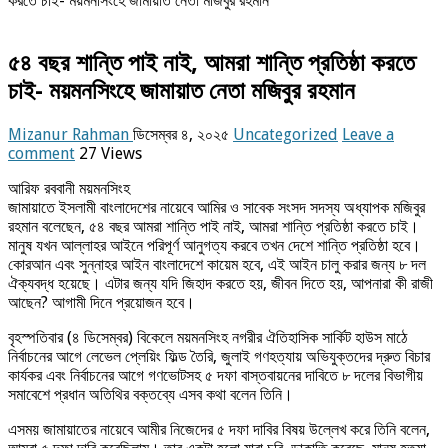
করতে চাই- ময়মনসিংহে জামায়াত নেতা মজিবুর রহমান
৫৪ বছর শান্তি পাই নাই, আমরা শান্তি প্রতিষ্ঠা করতে
চাই- ময়মনসিংহে জামায়াত নেতা মজিবুর রহমান
Mizanur Rahman
ডিসেম্বর ৪, ২০২৫
Uncategorized
Leave a
comment
27 Views
আরিফ রববানী ময়মনসিংহ
জামায়াতে ইসলামী বাংলাদেশের নায়েবে আমির ও সাবেক সংসদ সদস্য অধ্যাপক মজিবুর
রহমান বলেছেন, ৫৪ বছর আমরা শান্তি পাই নাই, আমরা শান্তি প্রতিষ্ঠা করতে চাই।
মানুষ যখন আল্লাহর আইনে পরিপূর্ণ আনুগত্য করবে তখন দেশে শান্তি প্রতিষ্ঠা হবে।
কোরআন এবং সুন্নাহর আইন বাংলাদেশে কায়েম হবে, এই আইন চালু করার জন্য ৮ দল
ঐক্যবদ্ধ হয়েছে। এটার জন্য যদি জিহাদ করতে হয়, জীবন দিতে হয়, আপনারা কী রাজী
আছেন? আগামী দিনে প্রয়োজন হবে।
বৃহস্পতিবার (৪ ডিসেম্বর) বিকেলে ময়মনসিংহ নগরীর ঐতিহাসিক সার্কিট হাউস মাঠে
নির্বাচনের আগে লেভেল প্লেয়িং ফিল্ড তৈরি, জুলাই গণহত্যায় অভিযুক্তদের দ্রুত বিচার
কার্যকর এবং নির্বাচনের আগে গণভোটসহ ৫ দফা বাস্তবায়নের দাবিতে ৮ দলের বিভাগীয়
সমাবেশে প্রধান অতিথির বক্তব্যে এসব কথা বলেন তিনি।
এসময় জামায়াতের নায়েবে আমীর নিজেদের ৫ দফা দাবির বিষয় উল্লেখ করে তিনি বলেন,