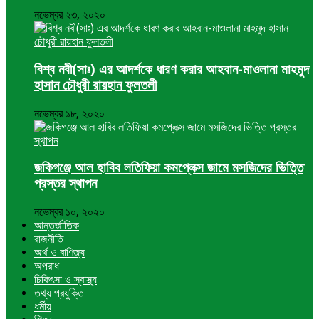
নভেম্বর ২৩, ২০২০
বিশ্ব নবী(সাঃ) এর আদর্শকে ধারণ করার আহবান-মাওলানা মাহমুদ
হাসান চৌধুরী রায়হান ফুলতলী
নভেম্বর ১৮, ২০২০
জকিগঞ্জে আল হাবিব লতিফিয়া কমপ্লেক্স জামে মসজিদের ভিত্তি
প্রস্তর স্থাপন
নভেম্বর ১০, ২০২০
আন্তর্জাতিক
রাজনীতি
অর্থ ও বাণিজ্য
অপরাধ
চিকিৎসা ও স্বাস্থ্য
তথ্য প্রযুক্তি
ধর্মীয়