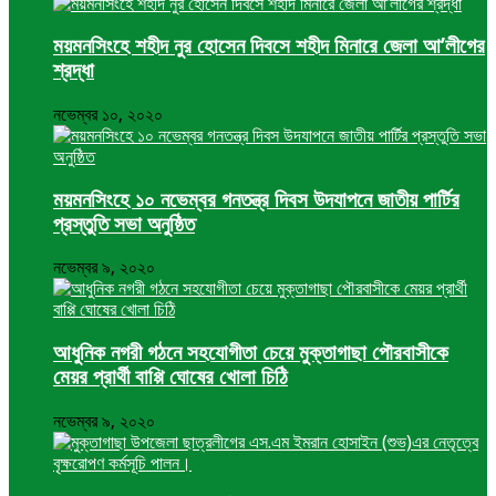
ময়মনসিংহে শহীদ নুর হোসেন দিবসে শহীদ মিনারে জেলা আ’লীগের
শ্রদ্ধা
নভেম্বর ১০, ২০২০
ময়মনসিংহে ১০ নভেম্বর গনতন্ত্র দিবস উদযাপনে জাতীয় পার্টির
প্রস্তুতি সভা অনুষ্ঠিত
নভেম্বর ৯, ২০২০
আধুনিক নগরী গঠনে সহযোগীতা চেয়ে মুক্তাগাছা পৌরবাসীকে
মেয়র প্রার্থী বাপ্পি ঘোষের খোলা চিঠি
নভেম্বর ৯, ২০২০