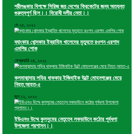
শ্রীলঙ্কার বিপক্ষে সিরিজ জয় দেশের ক্রিকেটের জন্য অত্যন্ত
গুরুত্বপূর্ণ ছিল।। বিরোধী দলীয় নেতা।।
মে ২৫, ২০২১
ব্যাংকার খোন্দকার ইব্রাহিম খালেদের মৃত্যুতে রওশন এরশাদ
এমপির শোক
ফেব্রুয়ারি ২৪, ২০২১
কলমাকান্দায় লড়ির ধাক্কায় ইজিবাইক উল্টে মোহনগঞ্জের মেয়ে
নিহত,আহত-৫
জুন ১২, ২০২০
ইউএনও উম্মে কুলসুমের নেতৃত্বে লকডাউনে কঠোর পূর্বধলা
উপজেলা প্রশাসন।।