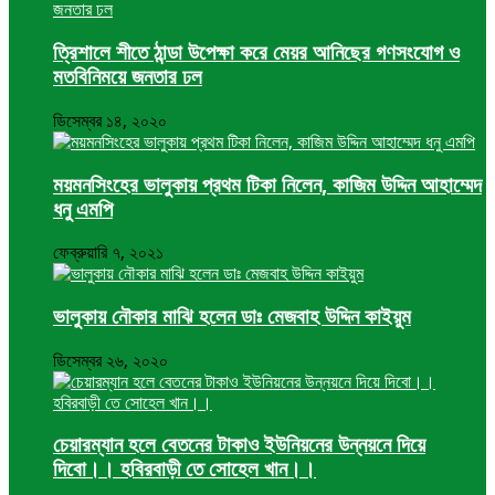
ত্রিশালে শীতে ঠান্ডা উপেক্ষা করে মেয়র আনিছের গণসংযোগ ও
মতবিনিময়ে জনতার ঢল
ডিসেম্বর ১৪, ২০২০
ময়মনসিংহের ভালুকায় প্রথম টিকা নিলেন, কাজিম উদ্দিন আহাম্মেদ
ধনু এমপি
ফেব্রুয়ারি ৭, ২০২১
ভালুকায় নৌকার মাঝি হলেন ডাঃ মেজবাহ উদ্দিন কাইয়ুম
ডিসেম্বর ২৬, ২০২০
চেয়ারম্যান হলে বেতনের টাকাও ইউনিয়নের উন্নয়নে দিয়ে
দিবো।। হবিরবাড়ী তে সোহেল খান।।