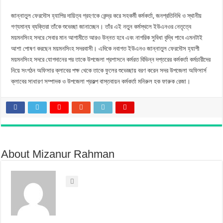
জান্নাতুল ফেরদৌস হ্যাপির দায়িত্ব গ্রহণকে কেন্দ্র করে সহকর্মী কর্মকর্তা, জনপ্রতিনিধি ও স্থানীয়
গণ্যমান্য ব্যক্তিরা তাঁকে শুভেচ্ছা জানাচ্ছেন। তাঁর এই নতুন কর্মস্থলে ইউএনওর নেতৃত্বে
ময়মনসিংহ সদরে সেবার মান আগামীতে আরও উন্নত হবে এবং নাগরিক সুবিধা বৃদ্ধি পাবে এমনটাই
আশা পোষণ করছেন ময়মনসিংহ সদরবাসী। এদিকে নবাগত ইউএনও জান্নাতুল ফেরদৌস হ্যাপী
ময়মনসিংহ সদরে যোগদানের পর তাকে উপজেলা প্রশাসনে কর্মরত বিভিন্ন দপ্তরের কর্মকর্তা কর্মচারীদের
নিয়ে সংগঠন অফিসার ক্লাবের পক্ষ থেকে তাকে ফুলের শুভেচ্ছায় বরণ করেন সদর উপজেলা অফিসার্স
ক্লাবের সাধারণ সম্পাদক ও উপজেলা প্রকল্প বাস্তবায়ন কর্মকর্তা মনিরুল হক ফারুক রেজা।
About Mizanur Rahman