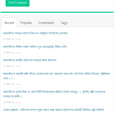
Recent
Popular
Comments
Tags
ময়মনসিংহ সদরের নবাগত ইউএনও আরিফুল ইসলামের যোগদান
এপ্রিল ২৮, ২০২৬
ময়মনসিংহে সিভিল সার্জন অফিসে ঘুষ কেলেঙ্কারি, ভিডিও ফাঁস
এপ্রিল ২৮, ২০২৬
ময়মনসিংহে জাতীয় আইনগত সহায়তা দিবস উদযাপন
এপ্রিল ২৮, ২০২৬
ময়মনসিংহে সরকারি জমি পাইয়ে দেওয়ার কথা বলে প্রতারণা করে লক্ষ-লক্ষ টাকা হাতিয়ে নিয়েছে শ্রমিকদল
নেতা।।।
এপ্রিল ২৪, ২০২৬
ময়মনসিংহে সুদের টাকা না পেয়ে ইউপি উদ্যোক্তার বাড়িতে হামলা-ভাংচুর।। লুটপাট, স্ত্রী‌-সন্তানকে
অপহরণের হুমকি ।
এপ্রিল ২৪, ২০২৬
সেবায় স্বচ্ছতা- অফিসকে দালাল মুক্ত করতে কাজ করছেন ত্রিশালের মঠবাড়ী ইউনিয়ন ভূমি কর্মকর্তা