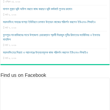
এপ্রিল ২৪, ২০২৬
দালাল মুক্ত ভূমি অফিস করতে কাজ করছেন ভূমি কর্মকর্তা লুৎফর রহমান
মার্চ ৯, ২০২৬
ময়মনসিংহ সদরের ঘাগড়া ইউনিয়নে চলমান উন্নয়ন কাজের পরিদর্শন করলেন ইউএনও-পিআইও
মার্চ ৭, ২০২৬
ফুলপুরে সাংবাদিকদের সাথে উপজেলা চেয়ারম্যান প্রার্থী সিরাজুম মুনীর রিফাতের মতবিনিময় ও ইফতার
মাহফিল
মার্চ ৭, ২০২৬
ময়মনসিংহের সিরতা ও পরানগঞ্জে উন্নয়নমূলক কাজ পরিদর্শন করলেন ইউএনও-পিআইও
মার্চ ৬, ২০২৬
Find us on Facebook