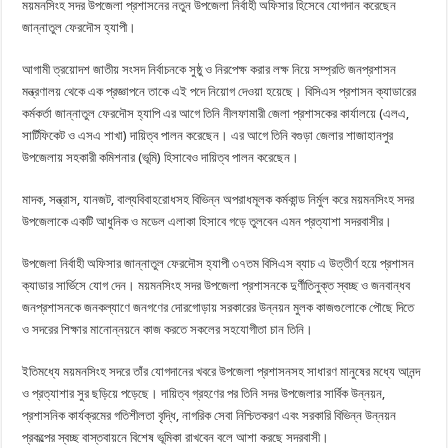
ময়মনসিংহ সদর উপজেলা প্রশাসনের নতুন উপজেলা নির্বাহী অফিসার হিসেবে যোগদান করেছেন
জান্নাতুল ফেরদৌস হ্যাপী।
আগামী ত্রয়োদশ জাতীয় সংসদ নির্বাচনকে সুষ্ঠু ও নিরপেক্ষ করার লক্ষ নিয়ে সম্প্রতি জনপ্রশাসন
মন্ত্রণালয় থেকে এক প্রজ্ঞাপনে তাকে এই পদে নিয়োগ দেওয়া হয়েছে। বিসিএস প্রশাসন ক্যাডারের
কর্মকর্তা জান্নাতুল ফেরদৌস হ্যাপি এর আগে তিনি নীলফামারী জেলা প্রশাসকের কার্যালয়ে (এলএ,
সার্টিফিকেট ও এসএ শাখা) দায়িত্ব পালন করেছেন। এর আগে তিনি বগুড়া জেলার শাজাহানপুর
উপজেলায় সহকারী কমিশনার (ভূমি) হিসাবেও দায়িত্ব পালন করেছেন।
মাদক, সন্ত্রাস, যানজট, বাল্যবিবাহরোধসহ বিভিন্ন অপরাধমূলক কর্মকান্ড নির্মুল করে ময়মনসিংহ সদর
উপজেলাকে একটি আধুনিক ও মডেল এলাকা হিসাবে গড়ে তুলবেন এমন প্রত্যাশা সদরবাসীর।
উপজেলা নির্বাহী অফিসার জান্নাতুল ফেরদৌস হ্যাপী ৩৭তম বিসিএস ব্যাচ এ উত্তীর্ণ হয়ে প্রশাসন
ক্যাডার সার্ভিসে যোগ দেন। ময়মনসিংহ সদর উপজেলা প্রশাসনকে দুর্ণীতিনুক্ত স্বচ্ছ ও জনবান্ধব
জনপ্রশাসনকে জনকল্যাণে জনগণের দোরগোড়ায় সরকারের উন্নয়ন মুলক কাজগুলোকে পৌছে দিতে
ও সদরের শিক্ষার মানোন্নয়নে কাজ করতে সকলের সহযোগীতা চান তিনি।
ইতিমধ্যে ময়মনসিংহ সদরে তাঁর যোগদানের খবরে উপজেলা প্রশাসনসহ সাধারণ মানুষের মধ্যে আনন্দ
ও প্রত্যাশার সুর ছড়িয়ে পড়েছে। দায়িত্ব গ্রহণের পর তিনি সদর উপজেলার সার্বিক উন্নয়ন,
প্রশাসনিক কার্যক্রমের গতিশীলতা বৃদ্ধি, নাগরিক সেবা নিশ্চিতকরণ এবং সরকারি বিভিন্ন উন্নয়ন
প্রকল্পের স্বচ্ছ বাস্তবায়নে বিশেষ ভূমিকা রাখবেন বলে আশা করছে সদরবাসী।