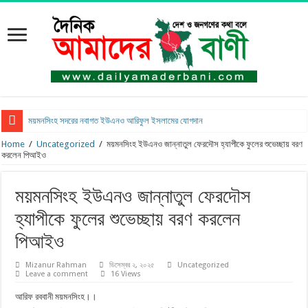
ময়মনসিংহ সদরের নবাগত ইউএনও আরিফুল ইসলামের যোগদান
Home
/
Uncategorized
/
ময়মনসিংহ ইউএনও জান্নাতুল ফেরদৌস হ্যাপীকে ফুলের শুভেচ্ছায় বরণ
করলেন পিআইও
ময়মনসিংহ ইউএনও জান্নাতুল ফেরদৌস
হ্যাপীকে ফুলের শুভেচ্ছায় বরণ করলেন
পিআইও
Mizanur Rahman
ডিসেম্বর ২, ২০২৫
Uncategorized
Leave a comment
16 Views
আরিফ রববানী ময়মনসিংহ।।