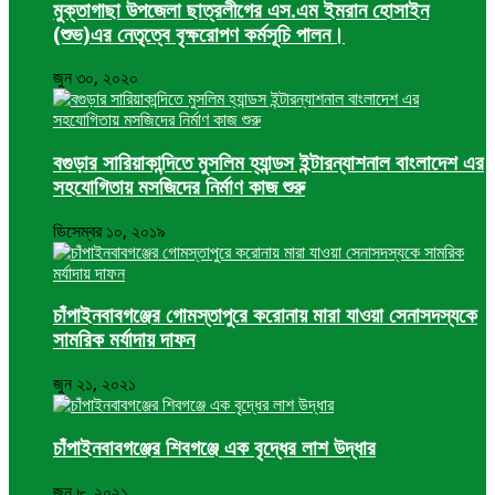
মুক্তাগাছা উপজেলা ছাত্রলীগের এস.এম ইমরান হোসাইন
(শুভ)এর নেতৃত্বে বৃক্ষরোপণ কর্মসূচি পালন।
জুন ৩০, ২০২০
বগুড়ার সারিয়াকান্দিতে মুসলিম হ্যান্ডস ইন্টারন্যাশনাল বাংলাদেশ এর
সহযোগিতায় মসজিদের নির্মাণ কাজ শুরু
ডিসেম্বর ১০, ২০১৯
চাঁপাইনবাবগঞ্জের গোমস্তাপুরে করোনায় মারা যাওয়া সেনাসদস্যকে
সামরিক মর্যাদায় দাফন
জুন ২১, ২০২১
চাঁপাইনবাবগঞ্জের শিবগঞ্জে এক বৃদ্ধের লাশ উদ্ধার
জুন ৮, ২০২১