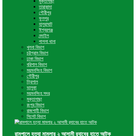
মুক্তাগাছা
তারাকান্দা
গৌরীপুর
ফুলপুর
হালুয়াঘাট
ঈশ্বরগঞ্জ
নন্দাইল
পাগলা থানা
খুলনা বিভাগ
চট্টগ্রাম বিভাগ
ঢাকা বিভাগ
বরিশাল বিভাগ
ময়মনসিংহ বিভাগ
গৌরীপুর
ত্রিশাল
ভালুকা
ময়মনসিংহ সদর
মুক্তাগাছা
রংপুর বিভাগ
রাজশাহী বিভাগ
সিলেট বিভাগ
রামপালে হত্যা মামলার ২ আসামী র‍্যাবের হাতে আটক