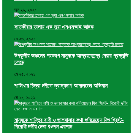
জুন ২১, ২০২১
সাতক্ষীরার তালায় এক ভুয়া এনএসআই আটক
মে ২৬, ২০২১
উপকূলীয় অঞ্চলের শতভাগ মানুষকে আশ্রয়কেন্দ্রে নেয়ার প্রস্তুতি
চলছে
মে ২৫, ২০২১
শালিখায় চিত্রা নদীতে ভ্রাম্যমাণ আদালতের অভিযান
মে ২১, ২০২১
মানুষকে শান্তির বাণী ও ভালবাসার কথা শুনিয়েছেন যিশু খ্রিস্ট-
বিরোধী দলীয় নেতা রওশন এরশাদ