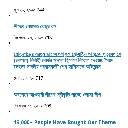
জুন ২১, ২০২০
744
শীতের নেয়ামত খেজুর রস
ডিসেম্বর ২৭, ২০১৮
718
মোহনগঞ্জের মরহুম ডাঃ আখলাকুল হোসাইন আহমেদ পুত্রবধূ কে
(বেপজা) নির্বাহী বোর্ডর সদস্য হিসাবে নিয়োগ দেওয়ায় সৈয়দ
তপনের মাননীয় প্রধানমন্ত্রী শেখ হাসিনাকে অভিনন্দন
মে ২৮, ২০২০
717
অবশেষে আওয়ামী লীগের স্বীকৃতি পাচ্ছে ওলামা লীগ
ডিসেম্বর ১১, ২০১৯
703
13,000+ People Have Bought Our Theme