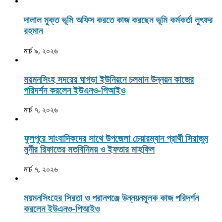
দালাল মুক্ত ভূমি অফিস করতে কাজ করছেন ভূমি কর্মকর্তা লুৎফর
রহমান
মার্চ ৯, ২০২৬
ময়মনসিংহ সদরের ঘাগড়া ইউনিয়নে চলমান উন্নয়ন কাজের
পরিদর্শন করলেন ইউএনও-পিআইও
মার্চ ৭, ২০২৬
ফুলপুরে সাংবাদিকদের সাথে উপজেলা চেয়ারম্যান প্রার্থী সিরাজুম
মুনীর রিফাতের মতবিনিময় ও ইফতার মাহফিল
মার্চ ৭, ২০২৬
ময়মনসিংহের সিরতা ও পরানগঞ্জে উন্নয়নমূলক কাজ পরিদর্শন
করলেন ইউএনও-পিআইও