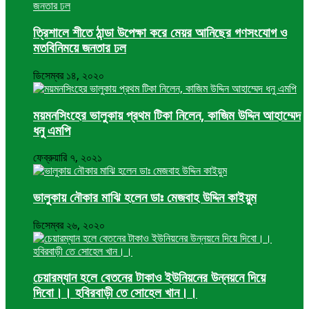
ত্রিশালে শীতে ঠান্ডা উপেক্ষা করে মেয়র আনিছের গণসংযোগ ও
মতবিনিময়ে জনতার ঢল
ডিসেম্বর ১৪, ২০২০
ময়মনসিংহের ভালুকায় প্রথম টিকা নিলেন, কাজিম উদ্দিন আহাম্মেদ
ধনু এমপি
ফেব্রুয়ারি ৭, ২০২১
ভালুকায় নৌকার মাঝি হলেন ডাঃ মেজবাহ উদ্দিন কাইয়ুম
ডিসেম্বর ২৬, ২০২০
চেয়ারম্যান হলে বেতনের টাকাও ইউনিয়নের উন্নয়নে দিয়ে
দিবো।। হবিরবাড়ী তে সোহেল খান।।