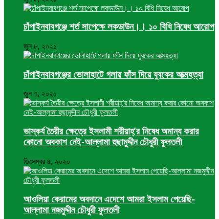
চাঁপাইনবাবগঞ্জে শর্ত সাপেক্ষে লকডাউন।। ১০ বিধি নিষেধ আরোপ
জুন ৮, ২০২১
চাঁপাইনবাবগঞ্জের ভোলাহাটে গলায় ফাঁস দিয়ে যুবকের আত্মহত্যা
জুন ৭, ২০২১
ভাস্কর্য তৈরীর ক্ষেত্রে ইসলামী শরীয়াহ্’র নিষেধ অমান্য করার
কোনো অবকাশ নেই-আল্লামা হুছামুদ্দীন চৌধুরী ফুলতলী
ডিসেম্বর ৪, ২০২০
আওলিয়া কেরামের অবদানে এদেশে আমরা ইসলাম পেয়েছি-
আল্লামা নজমুদ্দীন চৌধুরী ফুলতলী