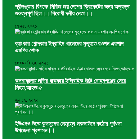
শ্রীলঙ্কার বিপক্ষে সিরিজ জয় দেশের ক্রিকেটের জন্য অত্যন্ত
গুরুত্বপূর্ণ ছিল।। বিরোধী দলীয় নেতা।।
মে ২৫, ২০২১
ব্যাংকার খোন্দকার ইব্রাহিম খালেদের মৃত্যুতে রওশন এরশাদ
এমপির শোক
ফেব্রুয়ারি ২৪, ২০২১
কলমাকান্দায় লড়ির ধাক্কায় ইজিবাইক উল্টে মোহনগঞ্জের মেয়ে
নিহত,আহত-৫
জুন ১২, ২০২০
ইউএনও উম্মে কুলসুমের নেতৃত্বে লকডাউনে কঠোর পূর্বধলা
উপজেলা প্রশাসন।।