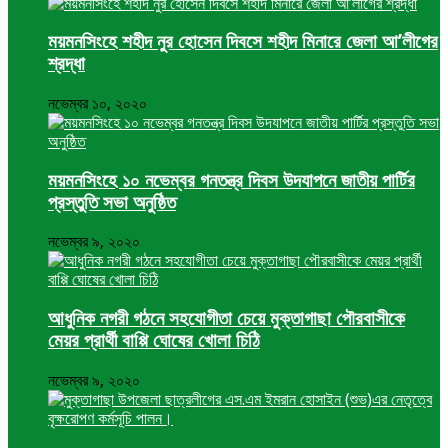
ময়মনসিংহে শহীদ নুর হোসেন দিবসে শহীদ মিনারে জেলা আ’লীগের
শ্রদ্ধা
নভেম্বর ১০, ২০২০
ময়মনসিংহে ১০ নভেম্বর গনতন্ত্র দিবস উদযাপনে জাতীয় পার্টির
প্রস্তুতি সভা অনুষ্ঠিত
নভেম্বর ৯, ২০২০
আধুনিক নগরী গঠনে সহযোগীতা চেয়ে মুক্তাগাছা পৌরবাসীকে
মেয়র প্রার্থী বাপ্পি ঘোষের খোলা চিঠি
নভেম্বর ৯, ২০২০