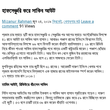
হাফসেঞ্চুরি করে সাকিব আউট
Mizanur Rahman
জুন ২৪, ২০১৯
ক্রিকেট
,
খেলাধূলার মাঠ
Leave a
comment
91 Views
প্রথম চার ম্যাচে দুটি করে হাফসেঞ্চুরি ও সেঞ্চুরির পর আগের ম্যাচে অস্ট্রেলিয়ার বিপক্ষে
৪১ রানে আউট হন সাকিব আল হাসান। আবারও পঞ্চাশ রানের ইনিংসে ফিরলেন তিনি,
আফগানিস্তানের বিপক্ষে ৬৬ বলে ফিফটি করেন বাঁহাতি ব্যাটসম্যান। ২৬ রানে রিভিউ
নিয়ে জীবন পাওয়া সাকিব হাফসেঞ্চুরির পথে মাত্র একটি বাউন্ডারি মারেন। পঞ্চাশ ছোঁয়ার
পর বেশিদূর এগোতে পারেননি তিনি। আর তিন বল খেলে মুজিব উর রহমানের কাছে
এলবিডাব্লিউ হন সাকিব। ৬৯ বলে ৫১ রানে সাজঘরে ফেরেন তিনি।
মুশফিকুর রহিমের সঙ্গে তার জুটি ছিল ৬১ রানের। আরেকটি দারুণ ইনিংস খেলার পথে
প্রথম বাংলাদেশি হিসেবে বিশ্বকাপে এক হাজার রানের মাইলফলক স্পর্শ করেন সাকিব।
২৭ ম্যাচে তার রান ১০১৬।
তামিম আউট, রিভিউয়ে বাঁচলেন সাকিব
লিটন দাসের আউটের পর তামিম ইকবাল ও সাকিব আল হাসান প্রতিরোধ গড়েন। দারুণ
সম্ভাবনায় ব্যাটিং করছিলেন দুজন। কিন্তু তামিমকে বোল্ড করে ৫৯ রানে বিচ্ছিন্ন করেন
এই জুটি। ৫৩ বলে চারটি চারে ৩৬ রান করেন বাঁহাতি ওপেনার।