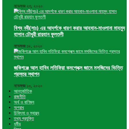
নভেম্বর ২৩, ২০২০
বিশ্ব নবী(সাঃ) এর আদর্শকে ধারণ করার আহবান-মাওলানা মাহমুদ
হাসান চৌধুরী রায়হান ফুলতলী
নভেম্বর ১৮, ২০২০
জকিগঞ্জে আল হাবিব লতিফিয়া কমপ্লেক্স জামে মসজিদের ভিত্তি
প্রস্তর স্থাপন
নভেম্বর ১০, ২০২০
আন্তর্জাতিক
রাজনীতি
অর্থ ও বাণিজ্য
অপরাধ
চিকিৎসা ও স্বাস্থ্য
তথ্য প্রযুক্তি
ধর্মীয়