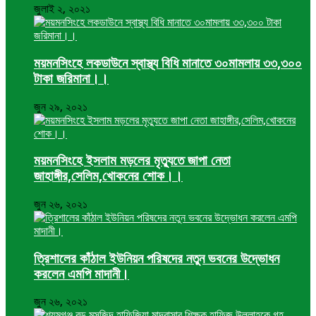
জুলাই ২, ২০২১
ময়মনসিংহে লকডাউনে স্বাস্থ্য বিধি মানাতে ৩০মামলায় ৩৩,৩০০
টাকা জরিমানা।।
জুন ২৯, ২০২১
ময়মনসিংহে ইসলাম মড়লের মৃত্যুতে জাপা নেতা
জাহাঙ্গীর,সেলিম,খোকনের শোক।।
জুন ২৬, ২০২১
ত্রিশালের কাঁঠাল ইউনিয়ন পরিষদের নতুন ভবনের উদ্ভোধন
করলেন এমপি মাদানী।
জুন ২৬, ২০২১