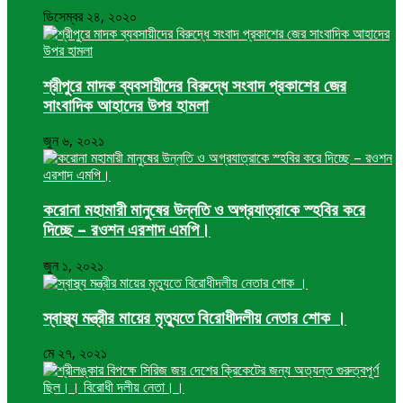
ডিসেম্বর ২৪, ২০২০
শ্রীপুরে মাদক ব্যবসায়ীদের বিরুদ্ধে সংবাদ প্রকাশের জের
সাংবাদিক আহাদের উপর হামলা
জুন ৬, ২০২১
করোনা মহামারী মানুষের উন্নতি ও অগ্রযাত্রাকে স্হবির করে
দিচ্ছে – রওশন এরশাদ এমপি।
জুন ১, ২০২১
স্বাস্থ্য মন্ত্রীর মায়ের মৃত্যুতে বিরোধীদলীয় নেতার শোক ।
মে ২৭, ২০২১