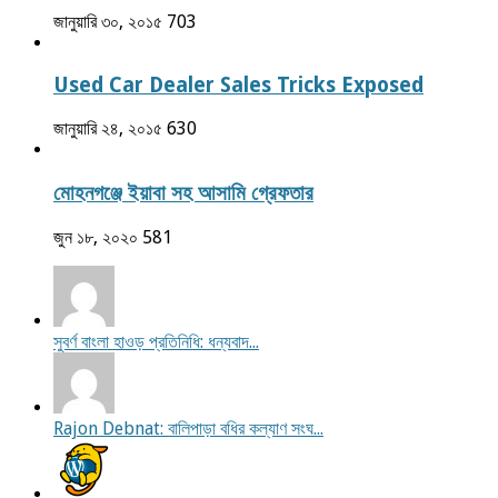
জানুয়ারি ৩০, ২০১৫
703
Used Car Dealer Sales Tricks Exposed
জানুয়ারি ২৪, ২০১৫
630
মোহনগঞ্জে ইয়াবা সহ আসামি গ্রেফতার
জুন ১৮, ২০২০
581
সুবর্ণ বাংলা হাওড় প্রতিনিধি: ধন্যবাদ...
Rajon Debnat: বালিপাড়া বধির কল্যাণ সংঘ...