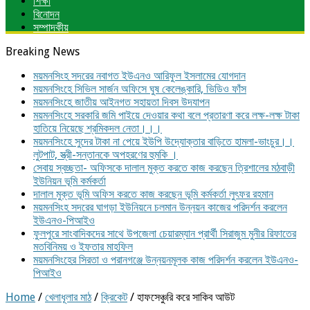
শিক্ষা
বিনোদন
সম্পাদকীয়
Breaking News
ময়মনসিংহ সদরের নবাগত ইউএনও আরিফুল ইসলামের যোগদান
ময়মনসিংহে সিভিল সার্জন অফিসে ঘুষ কেলেঙ্কারি, ভিডিও ফাঁস
ময়মনসিংহে জাতীয় আইনগত সহায়তা দিবস উদযাপন
ময়মনসিংহে সরকারি জমি পাইয়ে দেওয়ার কথা বলে প্রতারণা করে লক্ষ-লক্ষ টাকা
হাতিয়ে নিয়েছে শ্রমিকদল নেতা।।।
ময়মনসিংহে সুদের টাকা না পেয়ে ইউপি উদ্যোক্তার বাড়িতে হামলা-ভাংচুর।।
লুটপাট, স্ত্রী‌-সন্তানকে অপহরণের হুমকি ।
সেবায় স্বচ্ছতা- অফিসকে দালাল মুক্ত করতে কাজ করছেন ত্রিশালের মঠবাড়ী
ইউনিয়ন ভূমি কর্মকর্তা
দালাল মুক্ত ভূমি অফিস করতে কাজ করছেন ভূমি কর্মকর্তা লুৎফর রহমান
ময়মনসিংহ সদরের ঘাগড়া ইউনিয়নে চলমান উন্নয়ন কাজের পরিদর্শন করলেন
ইউএনও-পিআইও
ফুলপুরে সাংবাদিকদের সাথে উপজেলা চেয়ারম্যান প্রার্থী সিরাজুম মুনীর রিফাতের
মতবিনিময় ও ইফতার মাহফিল
ময়মনসিংহের সিরতা ও পরানগঞ্জে উন্নয়নমূলক কাজ পরিদর্শন করলেন ইউএনও-
পিআইও
Home
/
খেলাধূলার মাঠ
/
ক্রিকেট
/
হাফসেঞ্চুরি করে সাকিব আউট