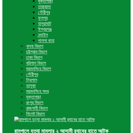
মুক্তাগাছা
তারাকান্দা
গৌরীপুর
ফুলপুর
হালুয়াঘাট
ঈশ্বরগঞ্জ
নন্দাইল
পাগলা থানা
খুলনা বিভাগ
চট্টগ্রাম বিভাগ
ঢাকা বিভাগ
বরিশাল বিভাগ
ময়মনসিংহ বিভাগ
গৌরীপুর
ত্রিশাল
ভালুকা
ময়মনসিংহ সদর
মুক্তাগাছা
রংপুর বিভাগ
রাজশাহী বিভাগ
সিলেট বিভাগ
রামপালে হত্যা মামলার ২ আসামী র‍্যাবের হাতে আটক