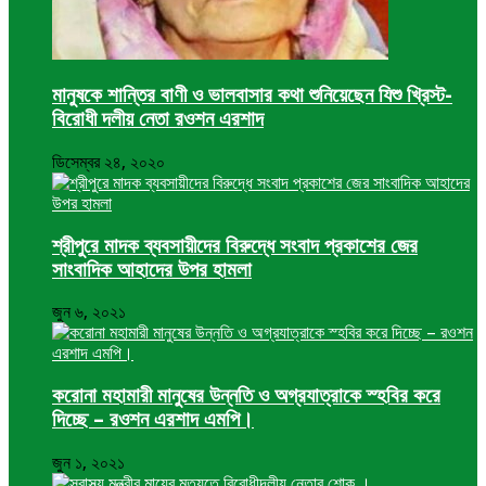
মানুষকে শান্তির বাণী ও ভালবাসার কথা শুনিয়েছেন যিশু খ্রিস্ট-
বিরোধী দলীয় নেতা রওশন এরশাদ
ডিসেম্বর ২৪, ২০২০
শ্রীপুরে মাদক ব্যবসায়ীদের বিরুদ্ধে সংবাদ প্রকাশের জের
সাংবাদিক আহাদের উপর হামলা
জুন ৬, ২০২১
করোনা মহামারী মানুষের উন্নতি ও অগ্রযাত্রাকে স্হবির করে
দিচ্ছে – রওশন এরশাদ এমপি।
জুন ১, ২০২১