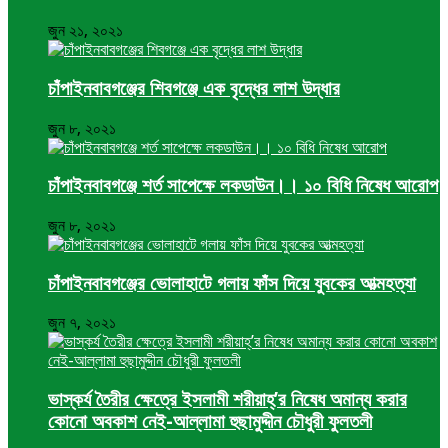
জুন ২১, ২০২১
চাঁপাইনবাবগঞ্জের শিবগঞ্জে এক বৃদ্ধের লাশ উদ্ধার
জুন ৮, ২০২১
চাঁপাইনবাবগঞ্জে শর্ত সাপেক্ষে লকডাউন।। ১০ বিধি নিষেধ আরোপ
জুন ৮, ২০২১
চাঁপাইনবাবগঞ্জের ভোলাহাটে গলায় ফাঁস দিয়ে যুবকের আত্মহত্যা
জুন ৭, ২০২১
ভাস্কর্য তৈরীর ক্ষেত্রে ইসলামী শরীয়াহ্’র নিষেধ অমান্য করার
কোনো অবকাশ নেই-আল্লামা হুছামুদ্দীন চৌধুরী ফুলতলী