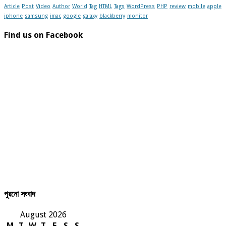
Article
Post
Video
Author
World
Tag
HTML
Tags
WordPress
PHP
review
mobile
apple
iphone
samsung
imac
google
galaxy
blackberry
monitor
Find us on Facebook
পুরনো সংবাদ
August 2026
M
T
W
T
F
S
S