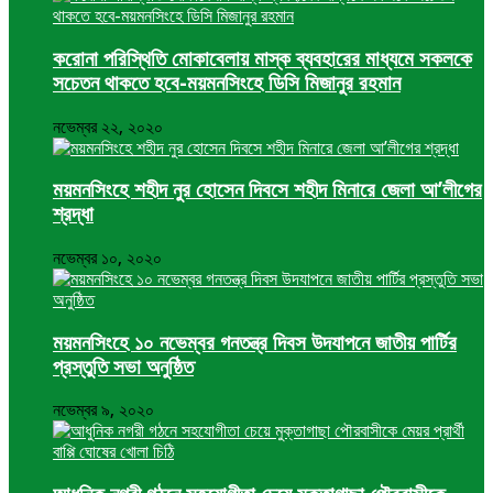
করোনা পরিস্থিতি মোকাবেলায় মাস্ক ব্যবহারের মাধ্যমে সকলকে
সচেতন থাকতে হবে-ময়মনসিংহে ডিসি মিজানুর রহমান
নভেম্বর ২২, ২০২০
ময়মনসিংহে শহীদ নুর হোসেন দিবসে শহীদ মিনারে জেলা আ’লীগের
শ্রদ্ধা
নভেম্বর ১০, ২০২০
ময়মনসিংহে ১০ নভেম্বর গনতন্ত্র দিবস উদযাপনে জাতীয় পার্টির
প্রস্তুতি সভা অনুষ্ঠিত
নভেম্বর ৯, ২০২০