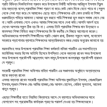
প্রতি বিভিন্ন দিকনির্দেশনা প্রদান করে উপজেলা নির্বাহী অফিসার আরিফুল ইসলাম প্রিন্স
তার বক্তব্যে বলেন,প্রাথমিক শিক্ষা গ্রহণ না করে কেউ কোন দিকে যেতে পারে না।স্কুল
থেকে লেখা পড়া করে সে আমাকেও ছেড়ে যাবে।শিক্ষকদের এটা কোন চাকরি না শিক্ষা
গুরুদায়িত্ব পবিত্র আমানত।আমরা ভুল করতে পারি শিক্ষকরা ভুল করলে সমাজ মেনে নেয়
না।আমি এলাকায় গেলে এখনও আমার শিক্ষকের সাথে দেখা করি।আপনি আদর্শ হয়ে
দেখেন আপনার স্কুল ঠিক হয় কি না। এসময় তিনি প্রাথমিক শিক্ষার মান উন্নয়নে ও
মানসম্মত শিক্ষা নিশ্চিত করণে শিক্ষকদের কি কি করণীয় সে বিষয়ে আলোচনা করেন।
অভিভাবকদের পাশাপাশি শিক্ষার্থীদের প্রতি খেয়াল রাখা, ঠিকমত স্কুলে আসা, মনোযোগ
সহকারে পড়াশোনার ব্যাপারে শিক্ষকদের আন্তরিকভাবে নজর দেয়ার অনুরোধ জানানো হয়
ময়মনসিংহ সদর উপজেলা প্রাথমিক শিক্ষা কর্মকর্তা মনিকা পারভীন এর সভাপতিত্বে
মতবিনিময় সভায় বিশেষ অতিথি হিসেবে উপস্থিত থেকে বক্তব্য রাখেন সদর উপজেলা
সদর উপজেলা প্রকৌশলী আব্দুল্লাহ আল মামুন,উপজেলা জনস্বাস্থ্য প্রকৌশলী হারাধন
দে প্রমুখ।
সহকারী প্রাথমিক শিক্ষা অফিসার নাহিদা পারভীন এর সঞ্চালনায় অনুষ্ঠানে অন্যান্যদের
মাঝে বক্তব্য রাখেন
এসময় বক্তব্য রাখেন সহকারী প্রাথমিক শিক্ষা অফিসার মুজাহিদুল ইসলাম, মোঃজহিরুল
ইসলাম,প্রধান শিক্ষক মোঃ আমির হামজা,মোঃ আলাল হোসেন, মেরিনা সুলতানা, আমেনা
খাতুন প্রমুখ।
এছাড়া শিক্ষার্থীরা যাতে নিয়মিত বিদ্যালয়ে আসে সে ব্যাপারে অভিভাবকদের সাথে
যোগাযোগ সহ প্রয়োজনীয় কার্যক্রম গ্রহণের পরামর্শ দেওয়া হয় শিক্ষকদেরকে।