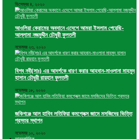
ডিসেম্বর ৪, ২০২০
আওলিয়া কেরামের অবদানে এদেশে আমরা ইসলাম পেয়েছি-
আল্লামা নজমুদ্দীন চৌধুরী ফুলতলী
নভেম্বর ২৩, ২০২০
বিশ্ব নবী(সাঃ) এর আদর্শকে ধারণ করার আহবান-মাওলানা মাহমুদ
হাসান চৌধুরী রায়হান ফুলতলী
নভেম্বর ১৮, ২০২০
জকিগঞ্জে আল হাবিব লতিফিয়া কমপ্লেক্স জামে মসজিদের ভিত্তি
প্রস্তর স্থাপন
নভেম্বর ১০, ২০২০
আন্তর্জাতিক