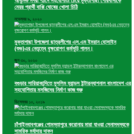
আধুনিক নগরী গঠনে সহযোগীতা চেয়ে মুক্তাগাছা পৌরবাসীকে
মেয়র প্রার্থী বাপ্পি ঘোষের খোলা চিঠি
নভেম্বর ৯, ২০২০
মুক্তাগাছা উপজেলা ছাত্রলীগের এস.এম ইমরান হোসাইন
(শুভ)এর নেতৃত্বে বৃক্ষরোপণ কর্মসূচি পালন।
জুন ৩০, ২০২০
বগুড়ার সারিয়াকান্দিতে মুসলিম হ্যান্ডস ইন্টারন্যাশনাল বাংলাদেশ এর
সহযোগিতায় মসজিদের নির্মাণ কাজ শুরু
ডিসেম্বর ১০, ২০১৯
চাঁপাইনবাবগঞ্জের গোমস্তাপুরে করোনায় মারা যাওয়া সেনাসদস্যকে
সামরিক মর্যাদায় দাফন