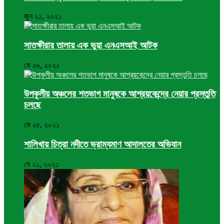
জুন ২১, ২০২১
সাতক্ষীরার তালায় এক ভুয়া এনএসআই আটক
মে ২৬, ২০২১
উপকূলীয় অঞ্চলের শতভাগ মানুষকে আশ্রয়কেন্দ্রে নেয়ার প্রস্তুতি
চলছে
মে ২৫, ২০২১
শালিখায় চিত্রা নদীতে ভ্রাম্যমাণ আদালতের অভিযান
মে ২১, ২০২১