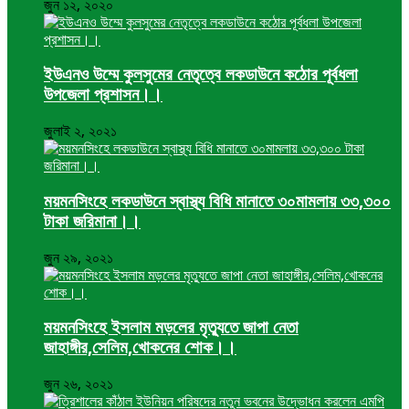
জুন ১২, ২০২০
ইউএনও উম্মে কুলসুমের নেতৃত্বে লকডাউনে কঠোর পূর্বধলা
উপজেলা প্রশাসন।।
জুলাই ২, ২০২১
ময়মনসিংহে লকডাউনে স্বাস্থ্য বিধি মানাতে ৩০মামলায় ৩৩,৩০০
টাকা জরিমানা।।
জুন ২৯, ২০২১
ময়মনসিংহে ইসলাম মড়লের মৃত্যুতে জাপা নেতা
জাহাঙ্গীর,সেলিম,খোকনের শোক।।
জুন ২৬, ২০২১