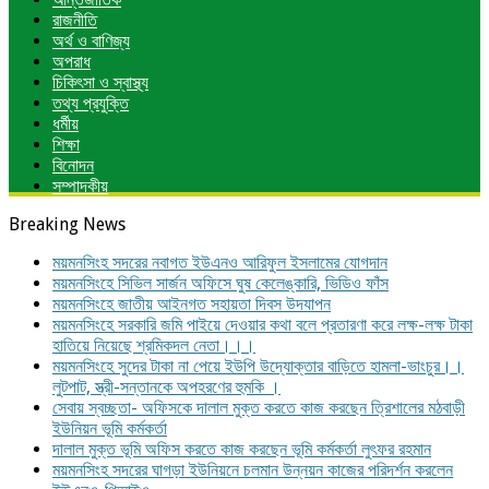
রাজনীতি
অর্থ ও বাণিজ্য
অপরাধ
চিকিৎসা ও স্বাস্থ্য
তথ্য প্রযুক্তি
ধর্মীয়
শিক্ষা
বিনোদন
সম্পাদকীয়
Breaking News
ময়মনসিংহ সদরের নবাগত ইউএনও আরিফুল ইসলামের যোগদান
ময়মনসিংহে সিভিল সার্জন অফিসে ঘুষ কেলেঙ্কারি, ভিডিও ফাঁস
ময়মনসিংহে জাতীয় আইনগত সহায়তা দিবস উদযাপন
ময়মনসিংহে সরকারি জমি পাইয়ে দেওয়ার কথা বলে প্রতারণা করে লক্ষ-লক্ষ টাকা
হাতিয়ে নিয়েছে শ্রমিকদল নেতা।।।
ময়মনসিংহে সুদের টাকা না পেয়ে ইউপি উদ্যোক্তার বাড়িতে হামলা-ভাংচুর।।
লুটপাট, স্ত্রী‌-সন্তানকে অপহরণের হুমকি ।
সেবায় স্বচ্ছতা- অফিসকে দালাল মুক্ত করতে কাজ করছেন ত্রিশালের মঠবাড়ী
ইউনিয়ন ভূমি কর্মকর্তা
দালাল মুক্ত ভূমি অফিস করতে কাজ করছেন ভূমি কর্মকর্তা লুৎফর রহমান
ময়মনসিংহ সদরের ঘাগড়া ইউনিয়নে চলমান উন্নয়ন কাজের পরিদর্শন করলেন