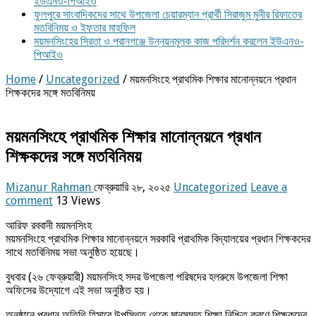
ইউএনও-পিআইও
ফুলপুরে সাংবাদিকদের সাথে উপজেলা চেয়ারম্যান প্রার্থী সিরাজুম মুনীর রিফাতের
মতবিনিময় ও ইফতার মাহফিল
ময়মনসিংহের সিরতা ও পরানগঞ্জে উন্নয়নমূলক কাজ পরিদর্শন করলেন ইউএনও-
পিআইও
Home
/
Uncategorized
/
ময়মনসিংহে প্রাথমিক শিক্ষার মানোন্নয়নে প্রধান
শিক্ষকদের সঙ্গে মতবিনিময়
ময়মনসিংহে প্রাথমিক শিক্ষার মানোন্নয়নে প্রধান
শিক্ষকদের সঙ্গে মতবিনিময়
Mizanur Rahman
ফেব্রুয়ারি ২৮, ২০২৫
Uncategorized
Leave a
comment
13 Views
আরিফ রববানী ময়মনসিংহ
ময়মনসিংহে প্রাথমিক শিক্ষার মানোন্নয়নে সরকারি প্রাথমিক বিদ্যালয়ের প্রধান শিক্ষকদের
সাথে মতবিনিময় সভা অনুষ্ঠিত হয়েছে।
বুধবার (২৬ ফেব্রুয়ারী) ময়মনসিংহ সদর উপজেলা পরিষদের হলরুমে উপজেলা শিক্ষা
অফিসের উদ্যোগে এই সভা অনুষ্ঠিত হয়।
অনুষ্ঠানে প্রধান অতিথি হিসাবে উপস্থিত থেকে মানসম্মত শিক্ষা নিশ্চিত করণে শিক্ষকদের