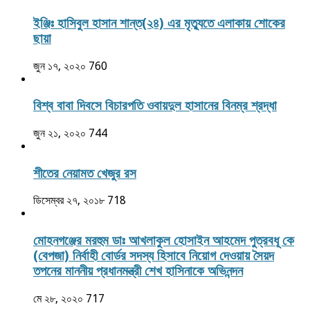
ইঞ্জিঃ হাসিবুল হাসান শান্ত(২৪) এর মৃত্যুতে এলাকায় শোকের
ছায়া
জুন ১৭, ২০২০
760
বিশ্ব বাবা দিবসে বিচারপতি ওবায়দুল হাসানের বিনম্র শ্রদ্ধা
জুন ২১, ২০২০
744
শীতের নেয়ামত খেজুর রস
ডিসেম্বর ২৭, ২০১৮
718
মোহনগঞ্জের মরহুম ডাঃ আখলাকুল হোসাইন আহমেদ পুত্রবধূ কে
(বেপজা) নির্বাহী বোর্ডর সদস্য হিসাবে নিয়োগ দেওয়ায় সৈয়দ
তপনের মাননীয় প্রধানমন্ত্রী শেখ হাসিনাকে অভিনন্দন
মে ২৮, ২০২০
717